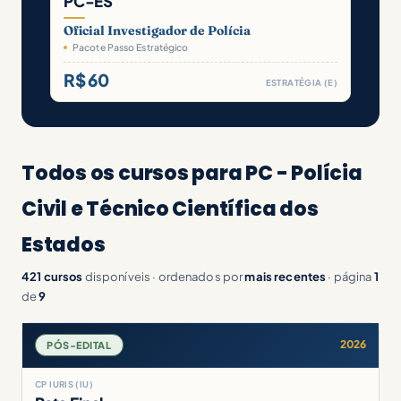
PC-ES
Oficial Investigador de Polícia
Pacote Passo Estratégico
R$ 60
ESTRATÉGIA (E)
Todos os cursos para PC - Polícia
Civil e Técnico Científica dos
Estados
421 cursos
disponíveis · ordenados por
mais recentes
· página
1
de
9
2026
PÓS-EDITAL
CP IURIS (IU)