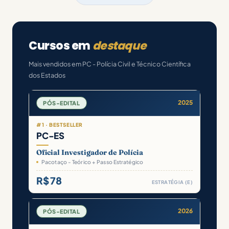
Cursos em
destaque
Mais vendidos em PC - Polícia Civil e Técnico Científica
dos Estados
2025
PÓS-EDITAL
#1 · BESTSELLER
PC-ES
Oficial Investigador de Polícia
Pacotaço - Teórico + Passo Estratégico
R$ 78
ESTRATÉGIA (E)
2026
PÓS-EDITAL