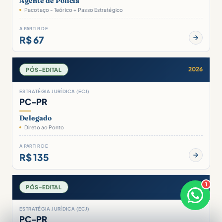
Agente de Polícia
Pacotaço - Teórico + Passo Estratégico
A PARTIR DE
R$ 67
2026
PÓS-EDITAL
ESTRATÉGIA JURÍDICA (ECJ)
PC-PR
Delegado
Direto ao Ponto
A PARTIR DE
R$ 135
1
2026
PÓS-EDITAL
×
Boa tarde! Sou o Júlia 🤝
Responde em breve
ESTRATÉGIA JURÍDICA (ECJ)
PC-PR