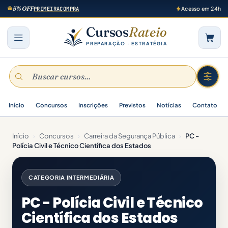
5% OFF
PRIMEIRACOMPRA
Acesso em 24h
Cursos
Rateio
PREPARAÇÃO · ESTRATÉGIA
Início
Concursos
Inscrições
Previstos
Notícias
Contato
Início
›
Concursos
›
Carreira da Segurança Pública
›
PC -
Polícia Civil e Técnico Científica dos Estados
CATEGORIA INTERMEDIÁRIA
PC - Polícia Civil e Técnico
Científica dos Estados