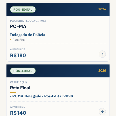
2026
PÓS-EDITAL
MAGISTRAR EDUCAC… (ME)
PC-MA
Delegado de Polícia
Reta Final
A PARTIR DE
R$ 180
2026
PÓS-EDITAL
CP IURIS (IU)
Reta Final
- PCMA Delegado - Pós-Edital 2026
A PARTIR DE
R$ 140