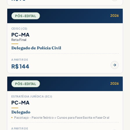
2026
PÓS-EDITAL
CEISC (CS)
PC-MA
Reta Final
Delegado de Polícia Civil
A PARTIR DE
R$ 144
2026
PÓS-EDITAL
ESTRATÉGIA JURÍDICA (ECJ)
PC-MA
Delegado
Pacotaço - Pacote Teórico + Cursos para Fase Escrita e Fase Oral
A PARTIR DE