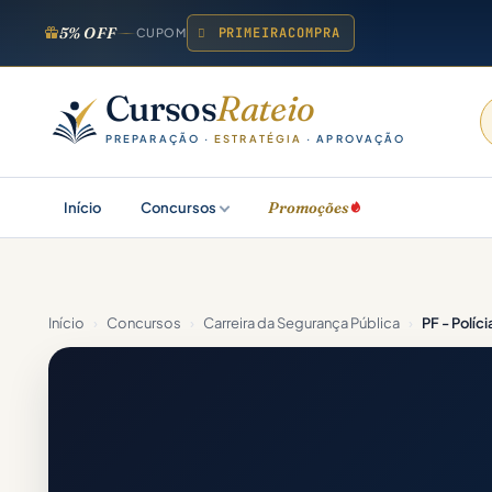
5% OFF
PRIMEIRACOMPRA
CUPOM
Cursos
Rateio
PREPARAÇÃO ·
ESTRATÉGIA
· APROVAÇÃO
Promoções
Início
Concursos
Início
›
Concursos
›
Carreira da Segurança Pública
›
PF - Políc