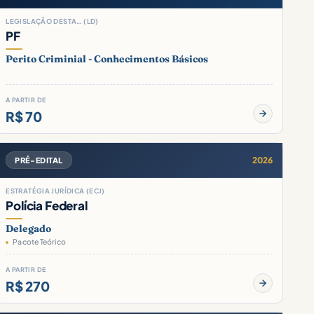
LEGISLAÇÃO DESTA… (LD)
PF
Perito Criminial - Conhecimentos Básicos
A PARTIR DE
R$ 70
2026
PRÉ-EDITAL
ESTRATÉGIA JURÍDICA (ECJ)
Polícia Federal
Delegado
Pacote Teórico
A PARTIR DE
R$ 270