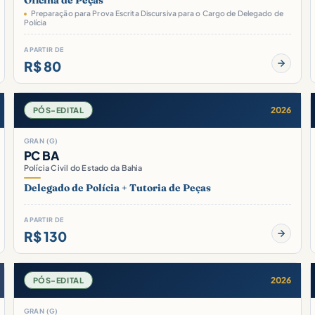
Oficina de Peças
Preparação para Prova Escrita Discursiva para o Cargo de Delegado de
Polícia
A PARTIR DE
R$ 80
2026
PÓS-EDITAL
GRAN (G)
PC BA
Polícia Civil do Estado da Bahia
Delegado de Polícia + Tutoria de Peças
A PARTIR DE
R$ 130
2026
PÓS-EDITAL
GRAN (G)