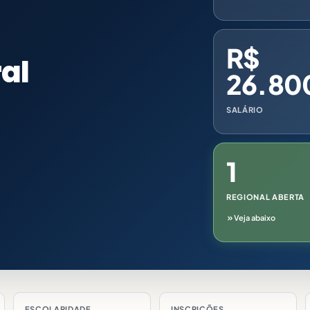
R$
ral
26.80
SALÁRIO
1
REGIONAL ABERTA
Veja abaixo
ESCOLARIDADE
INSCRIÇÕES