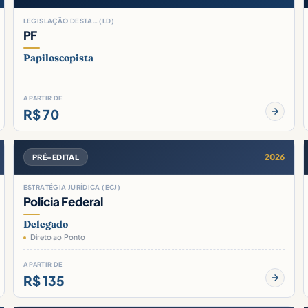
LEGISLAÇÃO DESTA… (LD)
PF
Papiloscopista
A PARTIR DE
R$ 70
2026
PRÉ-EDITAL
ESTRATÉGIA JURÍDICA (ECJ)
Polícia Federal
Delegado
Direto ao Ponto
A PARTIR DE
R$ 135