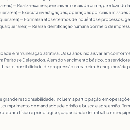
s áreas) — Realiza exames periciais em locais de crime, produzindo 
quer área) — Executa investigações, operações policiais e missões
lquer área) — Formaliza atos e termos de inquéritos e processos,
 qualquer área) — Realiza identificação humana por meio de impres
ilidade e remuneração atrativa. Os salários iniciais variam confo
ara Peritos e Delegados. Além do vencimento básico, os servido
íficas e possibilidade de progressão na carreira. A carga horári
e de grande responsabilidade. Incluem a participação em operaç
os, cumprimento de mandados de prisão e busca e apreensão. Tamb
ige preparo físico e psicológico, capacidade de trabalho em equip