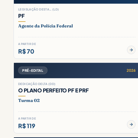
LEGISLAÇÃO DESTA… (LD)
PF
Agente da Polícia Federal
A PARTIR DE
R$ 70
2026
PRÉ-EDITAL
DEDICAÇÃO DELTA (DD)
O PLANO PERFEITO PF E PRF
Turma 02
A PARTIR DE
R$ 119