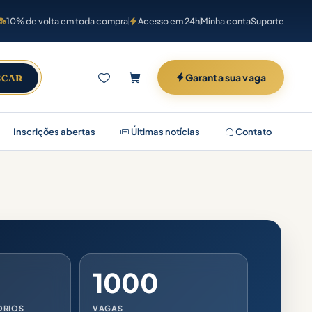
10% de volta em toda compra
Acesso em 24h
Minha conta
Suporte
Garanta sua vaga
SCAR
Inscrições abertas
Últimas notícias
Contato
1000
ÓRIOS
VAGAS