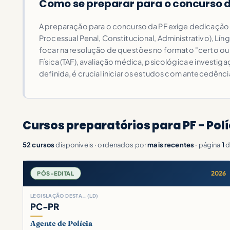
Como se preparar para o concurso d
A preparação para o concurso da PF exige dedicação 
Processual Penal, Constitucional, Administrativo), Lí
focar na resolução de questões no formato "certo ou 
Física (TAF), avaliação médica, psicológica e investig
definida, é crucial iniciar os estudos com antecedência
Cursos preparatórios para PF - Polí
52 cursos
disponíveis · ordenados por
mais recentes
· página
1
d
2026
PÓS-EDITAL
LEGISLAÇÃO DESTA… (LD)
PC-PR
Agente de Polícia