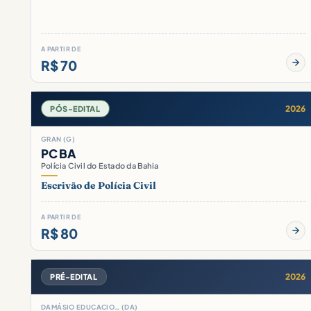
A PARTIR DE
R$ 70
2026
PÓS-EDITAL
GRAN (G)
PC BA
Polícia Civil do Estado da Bahia
Escrivão de Polícia Civil
A PARTIR DE
R$ 80
2026
PRÉ-EDITAL
DAMÁSIO EDUCACIO… (DA)