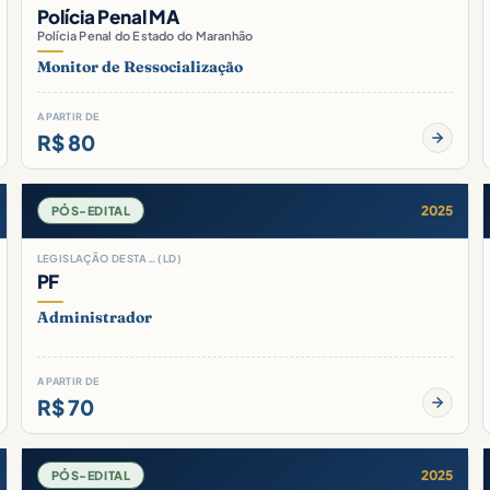
Polícia Penal MA
Polícia Penal do Estado do Maranhão
Monitor de Ressocialização
A PARTIR DE
R$ 80
2025
PÓS-EDITAL
LEGISLAÇÃO DESTA… (LD)
PF
Administrador
A PARTIR DE
R$ 70
2025
PÓS-EDITAL