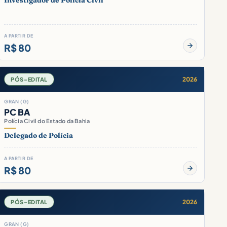
Investigador de Polícia Civil
A PARTIR DE
R$ 80
2026
PÓS-EDITAL
GRAN (G)
PC BA
Polícia Civil do Estado da Bahia
Delegado de Polícia
A PARTIR DE
R$ 80
2026
PÓS-EDITAL
GRAN (G)