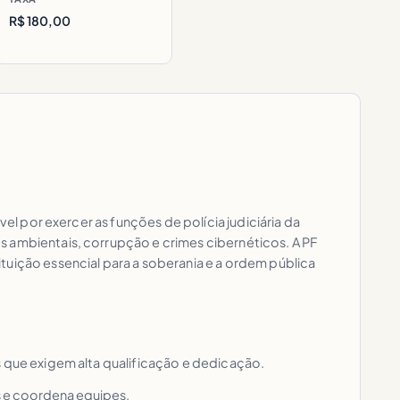
R$ 180,00
el por exercer as funções de polícia judiciária da
s ambientais, corrupção e crimes cibernéticos. A PF
tuição essencial para a soberania e a ordem pública
s que exigem alta qualificação e dedicação.
is e coordena equipes.