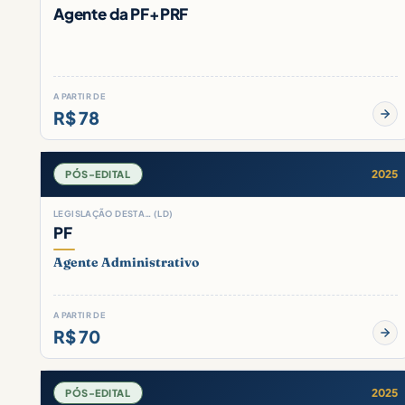
Agente da PF+PRF
A PARTIR DE
R$ 78
2025
PÓS-EDITAL
LEGISLAÇÃO DESTA… (LD)
PF
Agente Administrativo
A PARTIR DE
R$ 70
2025
PÓS-EDITAL