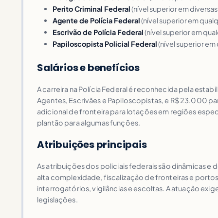
Perito Criminal Federal
(nível superior em diversa
Agente de Polícia Federal
(nível superior em qual
Escrivão de Polícia Federal
(nível superior em qua
Papiloscopista Policial Federal
(nível superior em
Salários e benefícios
A carreira na Polícia Federal é reconhecida pela estab
Agentes, Escrivães e Papiloscopistas, e R$ 23.000 p
adicional de fronteira para lotações em regiões espec
plantão para algumas funções.
Atribuições principais
As atribuições dos policiais federais são dinâmicas 
alta complexidade, fiscalização de fronteiras e port
interrogatórios, vigilâncias e escoltas. A atuação ex
legislações.