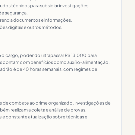
laudos técnicos para subsidiar investigações.
 de segurança.
 gerencia documentos e informações.
sões digitais e outros métodos.
rme o cargo, podendo ultrapassar R$ 13.000 para
res contam com benefícios como auxílio-alimentação,
a padrão é de 40 horas semanais, com regimes de
ões de combate ao crime organizado, investigações de
ém realizam a coleta e análise de provas,
e e constante atualização sobre técnicas e