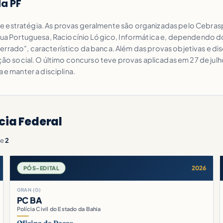
a PF
e estratégia. As provas geralmente são organizadas pelo Cebra
ngua Portuguesa, Raciocínio Lógico, Informática e, dependendo d
errado", característico da banca. Além das provas objetivas e di
ação social. O último concurso teve provas aplicadas em 27 de jul
 e manter a disciplina.
cia Federal
e
2
2026
PÓS-EDITAL
GRAN (G)
PC BA
Polícia Civil do Estado da Bahia