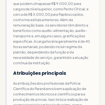
que podem ultrapassar R$ 9.000,00 para
cargos de nível superior, como Perito Oficial, e
cerca de R$ 5.000,00 para Papiloscopista,
conforme editais anteriores. Além da
remuneração base, os servidores têm direito a
benefícios como auxílio-alimentação, auxílio-
transporte e, em alguns casos, gratificações
específicas. A carga horária geralmente é de 40
horas semanais, podendo incluir regime de
plantão, dependendo da função e da
necessidade do serviço, garantindo a atuação
contínua da instituição.
Atribuições principais
As atribuições dos profissionais da Polícia
Científica do Paraná envolvem a aplicação de
conhecimentos técnicos e científicos para a
produção de provas. Isso inclui a realização de
exames periciais em locais de crime, como