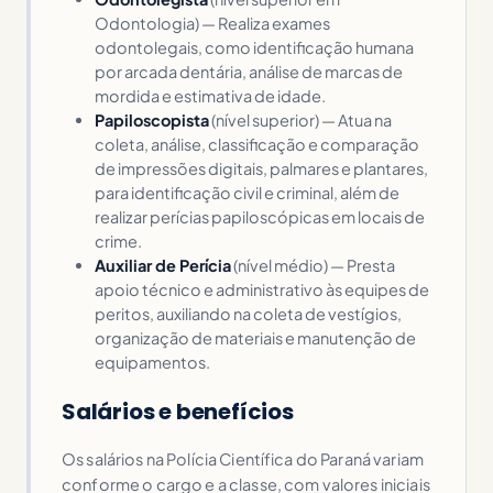
Odontologia) — Realiza exames
odontolegais, como identificação humana
por arcada dentária, análise de marcas de
mordida e estimativa de idade.
Papiloscopista
(nível superior) — Atua na
coleta, análise, classificação e comparação
de impressões digitais, palmares e plantares,
para identificação civil e criminal, além de
realizar perícias papiloscópicas em locais de
crime.
Auxiliar de Perícia
(nível médio) — Presta
apoio técnico e administrativo às equipes de
peritos, auxiliando na coleta de vestígios,
organização de materiais e manutenção de
equipamentos.
Salários e benefícios
Os salários na Polícia Científica do Paraná variam
conforme o cargo e a classe, com valores iniciais