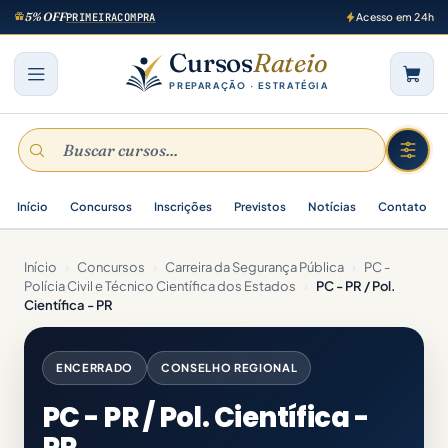
5% OFF
PRIMEIRACOMPRA
Acesso em 24h
Cursos
Rateio
PREPARAÇÃO · ESTRATÉGIA
Início
Concursos
Inscrições
Previstos
Notícias
Contato
Início
›
Concursos
›
Carreira da Segurança Pública
›
PC -
Polícia Civil e Técnico Científica dos Estados
›
PC - PR / Pol.
Científica - PR
ENCERRADO
CONSELHO REGIONAL
PC - PR / Pol. Científica -
PR