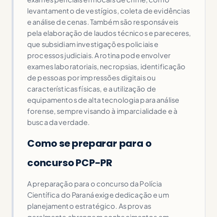
levantamento de vestígios, coleta de evidências
e análise de cenas. Também são responsáveis
pela elaboração de laudos técnicos e pareceres,
que subsidiam investigações policiais e
processos judiciais. A rotina pode envolver
exames laboratoriais, necropsias, identificação
de pessoas por impressões digitais ou
características físicas, e a utilização de
equipamentos de alta tecnologia para análise
forense, sempre visando à imparcialidade e à
busca da verdade.
Como se preparar para o
concurso PCP-PR
A preparação para o concurso da Polícia
Científica do Paraná exige dedicação e um
planejamento estratégico. As provas