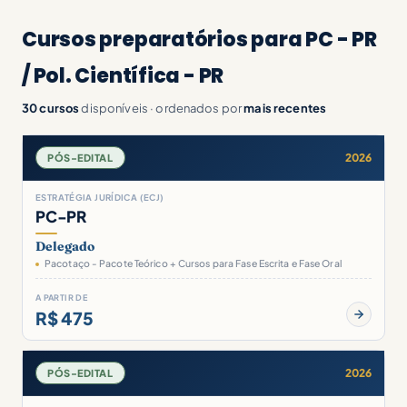
Cursos preparatórios para PC - PR
/ Pol. Científica - PR
30 cursos
disponíveis · ordenados por
mais recentes
2026
PÓS-EDITAL
ESTRATÉGIA JURÍDICA (ECJ)
PC-PR
Delegado
Pacotaço - Pacote Teórico + Cursos para Fase Escrita e Fase Oral
A PARTIR DE
R$ 475
2026
PÓS-EDITAL