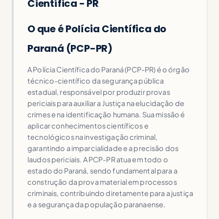
Científica - PR
O que é Polícia Científica do
Paraná (PCP-PR)
A Polícia Científica do Paraná (PCP-PR) é o órgão
técnico-científico da segurança pública
estadual, responsável por produzir provas
periciais para auxiliar a Justiça na elucidação de
crimes e na identificação humana. Sua missão é
aplicar conhecimentos científicos e
tecnológicos na investigação criminal,
garantindo a imparcialidade e a precisão dos
laudos periciais. A PCP-PR atua em todo o
estado do Paraná, sendo fundamental para a
construção da prova material em processos
criminais, contribuindo diretamente para a justiça
e a segurança da população paranaense.