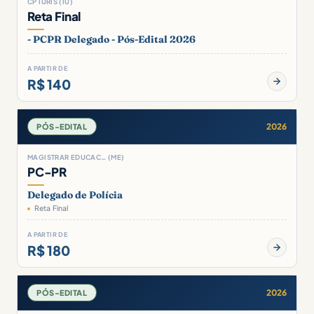
CP IURIS (IU)
Reta Final
- PCPR Delegado - Pós-Edital 2026
A PARTIR DE
R$ 140
2026
PÓS-EDITAL
MAGISTRAR EDUCAC… (ME)
PC-PR
Delegado de Polícia
Reta Final
A PARTIR DE
R$ 180
2026
PÓS-EDITAL