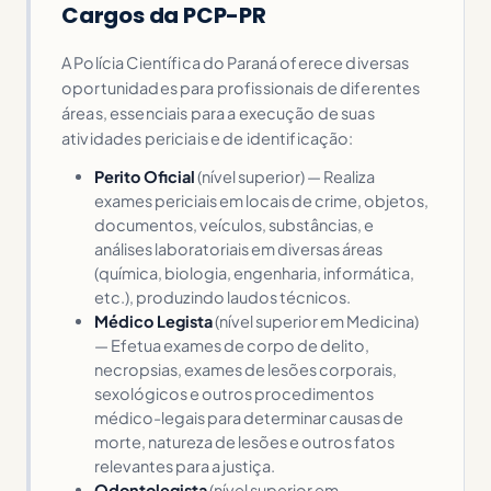
Cargos da PCP-PR
A Polícia Científica do Paraná oferece diversas
oportunidades para profissionais de diferentes
áreas, essenciais para a execução de suas
atividades periciais e de identificação:
Perito Oficial
(nível superior) — Realiza
exames periciais em locais de crime, objetos,
documentos, veículos, substâncias, e
análises laboratoriais em diversas áreas
(química, biologia, engenharia, informática,
etc.), produzindo laudos técnicos.
Médico Legista
(nível superior em Medicina)
— Efetua exames de corpo de delito,
necropsias, exames de lesões corporais,
sexológicos e outros procedimentos
médico-legais para determinar causas de
morte, natureza de lesões e outros fatos
relevantes para a justiça.
Odontolegista
(nível superior em