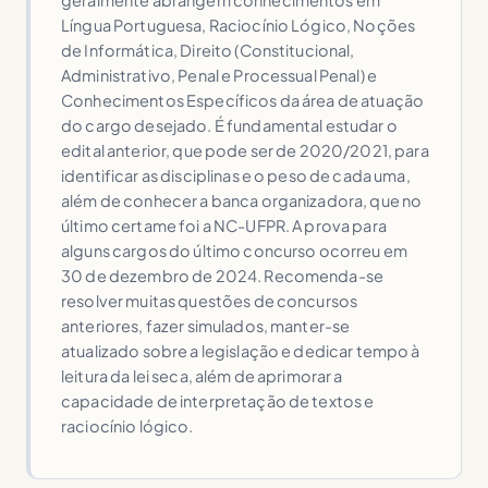
geralmente abrangem conhecimentos em
Língua Portuguesa, Raciocínio Lógico, Noções
de Informática, Direito (Constitucional,
Administrativo, Penal e Processual Penal) e
Conhecimentos Específicos da área de atuação
do cargo desejado. É fundamental estudar o
edital anterior, que pode ser de 2020/2021, para
identificar as disciplinas e o peso de cada uma,
além de conhecer a banca organizadora, que no
último certame foi a NC-UFPR. A prova para
alguns cargos do último concurso ocorreu em
30 de dezembro de 2024. Recomenda-se
resolver muitas questões de concursos
anteriores, fazer simulados, manter-se
atualizado sobre a legislação e dedicar tempo à
leitura da lei seca, além de aprimorar a
capacidade de interpretação de textos e
raciocínio lógico.