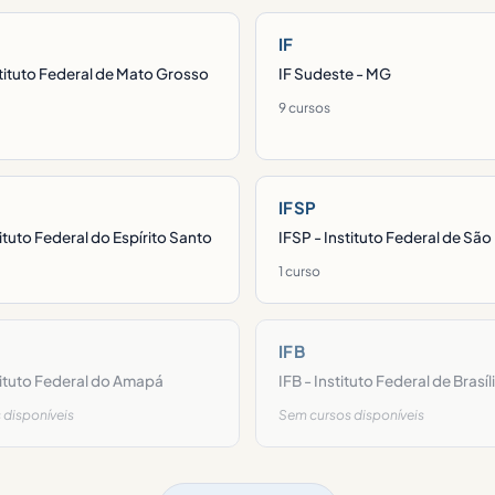
IF
tituto Federal de Mato Grosso
IF Sudeste - MG
9 cursos
IFSP
tituto Federal do Espírito Santo
IFSP - Instituto Federal de São
1 curso
IFB
tituto Federal do Amapá
IFB - Instituto Federal de Brasíl
 disponíveis
Sem cursos disponíveis