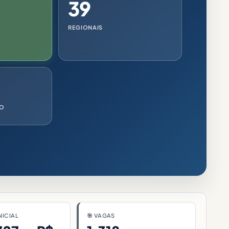
39
REGIONAIS
VO
NICIAL
🎯 VAGAS