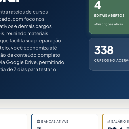
4
ntra rateios de cursos
EDITAIS ABERTOS
rcado, com foco nos
Inscrições ativas
ativos e demais cargos
is, reunindo materiais
 que facilita sua preparação
338
rateio, você economiza até
r mão de conteúdo completo
CURSOS NO ACER
via Google Drive, permitindo
ia de 7 dias para testar o
🏛 BANCAS ATIVAS
💰 SALÁRIO I