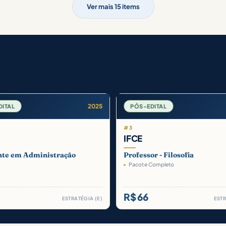
Ver mais 15 items
2025
DITAL
PÓS-EDITAL
#3
IFCE
nte em Administração
Professor - Filosofia
Pacote Completo
R$ 66
ESTRATÉGIA (E)
ESTR