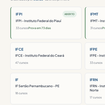
IFPI
IFMT
ABERTO
IFPI - Instituto Federal do Piauí
IFMT - In
33 cursos
Prova em 73 dias
31 cursos
Pr
IFCE
IFPE
IFCE - Instituto Federal do Ceará
IFPE - In
47 cursos
33 cursos
IF
IFRN
IF Sertão Pernambucano - PE
IFRN - Ins
Norte
18 cursos
17 cursos