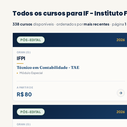
Todos os cursos para IF - Instituto 
338 cursos
disponíveis · ordenados por
mais recentes
· página
1
2026
PÓS-EDITAL
GRAN (G)
IFPI
Técnico em Contabilidade - TAE
Módulo Especial
A PARTIR DE
R$ 80
2026
PÓS-EDITAL
GRAN (G)