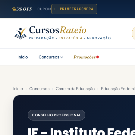
5% OFF
PRIMEIRACOMPRA
CUPOM
Cursos
Rateio
PREPARAÇÃO ·
ESTRATÉGIA
· APROVAÇÃO
Promoções
Início
Concursos
Início
›
Concursos
›
Carreira da Educação
›
Educação Federal
CONSELHO PROFISSIONAL
IF - Instituto Fed