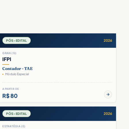
2026
PÓS-EDITAL
GRAN (G)
IFPI
Contador - TAE
Módulo Especial
A PARTIR DE
R$ 80
2026
PÓS-EDITAL
ESTRATÉGIA (E)