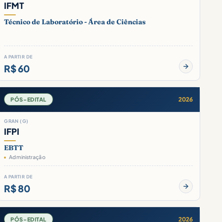
IFMT
Técnico de Laboratório - Área de Ciências
A PARTIR DE
R$ 60
2026
PÓS-EDITAL
GRAN (G)
IFPI
EBTT
Administração
A PARTIR DE
R$ 80
2026
PÓS-EDITAL