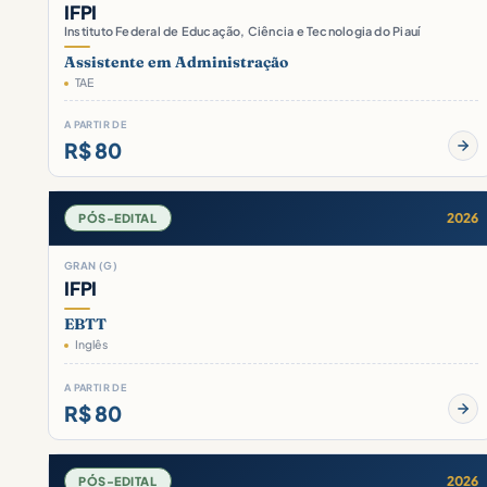
IFPI
Instituto Federal de Educação, Ciência e Tecnologia do Piauí
Assistente em Administração
TAE
A PARTIR DE
R$ 80
2026
PÓS-EDITAL
GRAN (G)
IFPI
EBTT
Inglês
A PARTIR DE
R$ 80
2026
PÓS-EDITAL