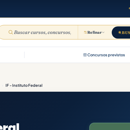
Refinar
BU
Concursos previstos
›
IF - Instituto Federal
eral