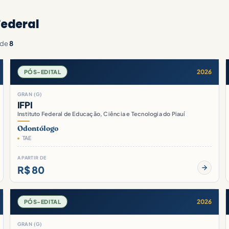
Federal
de
8
2026
PÓS-EDITAL
GRAN (G)
IFPI
Instituto Federal de Educação, Ciência e Tecnologia do Piauí
Odontólogo
TAE
A PARTIR DE
R$ 80
2026
PÓS-EDITAL
GRAN (G)