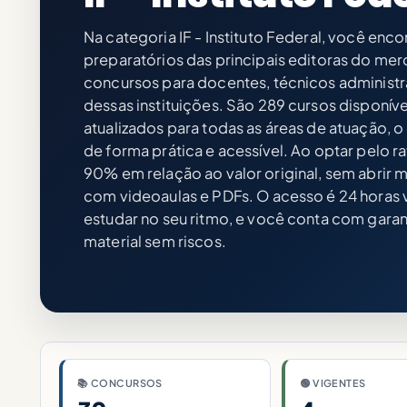
Na categoria IF - Instituto Federal, você enco
preparatórios das principais editoras do me
concursos para docentes, técnicos administr
dessas instituições. São 289 cursos disponíve
atualizados para todas as áreas de atuação, o
de forma prática e acessível. Ao optar pelo 
90% em relação ao valor original, sem abri
com videoaulas e PDFs. O acesso é 24 horas 
estudar no seu ritmo, e você conta com garant
material sem riscos.
📚 CONCURSOS
🟢 VIGENTES