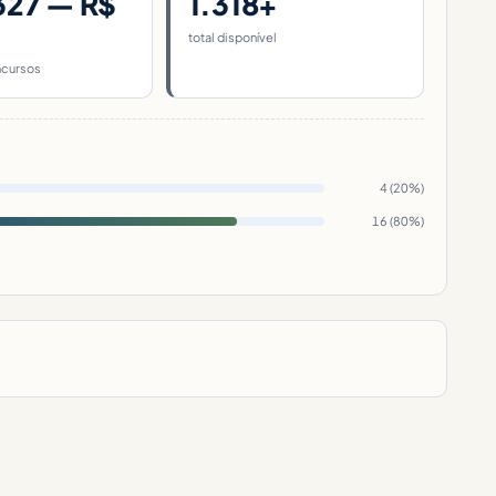
327 — R$
1.318+
total disponível
ncursos
4 (20%)
16 (80%)