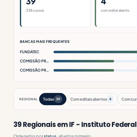
39
4
338 cursos
com edital aberto
BANCAS MAIS FREQUENTES
FUNDATEC
COMISSÃO PRÓPRIA IFMT
COMISSÃO PRÓPRIA
Todas
Com editais abertos
Com cur
REGIONAL
39
4
39 Regionais em IF - Instituto Federal
Ordenados por
status
· abertos primeiro