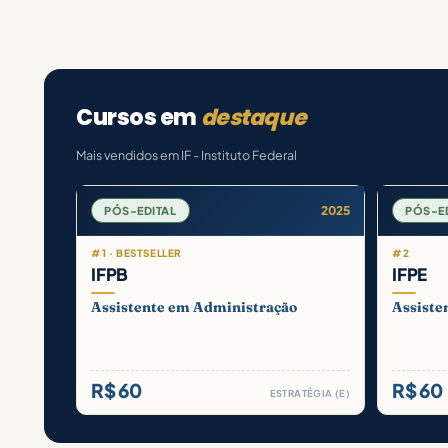
Cursos em
destaque
Mais vendidos em IF - Instituto Federal
2025
PÓS-EDITAL
PÓS-E
#1 · BESTSELLER
#2
IFPB
IFPE
Assistente em Administração
Assiste
R$ 60
R$ 60
ESTRATÉGIA (E)