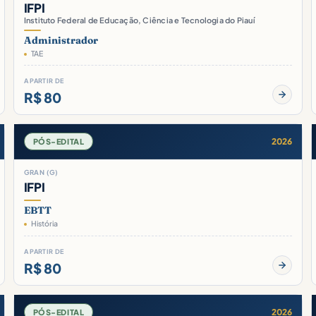
IFPI
Instituto Federal de Educação, Ciência e Tecnologia do Piauí
Administrador
TAE
A PARTIR DE
R$ 80
2026
PÓS-EDITAL
GRAN (G)
IFPI
EBTT
História
A PARTIR DE
R$ 80
2026
PÓS-EDITAL