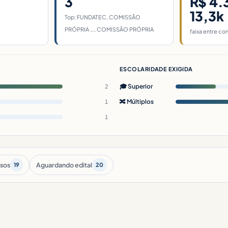
3
R$ 4.
13,3k
Top: FUNDATEC, COMISSÃO
PRÓPRIA …, COMISSÃO PRÓPRIA
faixa entre co
ESCOLARIDADE EXIGIDA
🎓 Superior
2
🔀 Múltiplos
1
1
sos
Aguardando edital
19
20