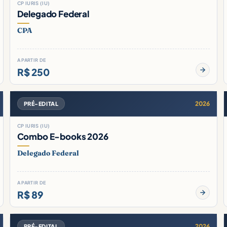
CP IURIS (IU)
Delegado Federal
CPA
A PARTIR DE
R$ 250
2026
PRÉ-EDITAL
CP IURIS (IU)
Combo E-books 2026
Delegado Federal
A PARTIR DE
R$ 89
2026
PRÉ-EDITAL