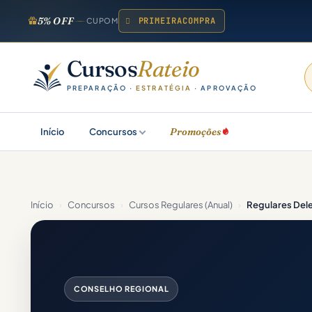
5% OFF
PRIMEIRACOMPRA
CUPOM
Cursos
Rateio
PREPARAÇÃO ·
ESTRATÉGIA
· APROVAÇÃO
Promoções
Início
Concursos
Início
›
Concursos
›
Cursos Regulares (Anual)
›
Regulares Del
CONSELHO REGIONAL