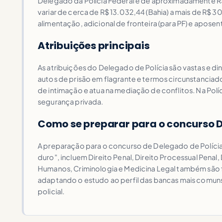
Delegado da Polícia Federal é de aproximadamente R$ 
variar de cerca de R$ 13.032,44 (Bahia) a mais de R$ 
alimentação, adicional de fronteira (para PF) e aposen
Atribuições principais
As atribuições do Delegado de Polícia são vastas e dinâ
autos de prisão em flagrante e termos circunstanci
de intimação e atua na mediação de conflitos. Na Polí
segurança privada.
Como se preparar para o concurso 
A preparação para o concurso de Delegado de Polícia
duro", incluem Direito Penal, Direito Processual Penal,
Humanos, Criminologia e Medicina Legal também são fr
adaptando o estudo ao perfil das bancas mais comuns (
policial.