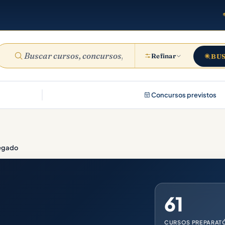
Refinar
BU
Concursos previstos
egado
61
CURSOS PREPARAT