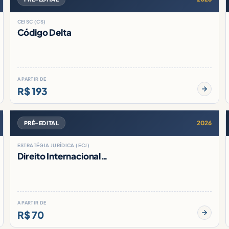
CEISC (CS)
Código Delta
A PARTIR DE
R$ 193
2026
PRÉ-EDITAL
ESTRATÉGIA JURÍDICA (ECJ)
Direito Internacional…
A PARTIR DE
R$ 70