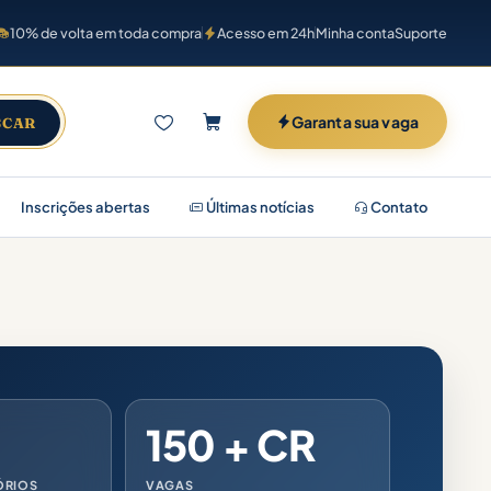
10% de volta em toda compra
Acesso em 24h
Minha conta
Suporte
Garanta sua vaga
SCAR
Inscrições abertas
Últimas notícias
Contato
150 + CR
ÓRIOS
VAGAS