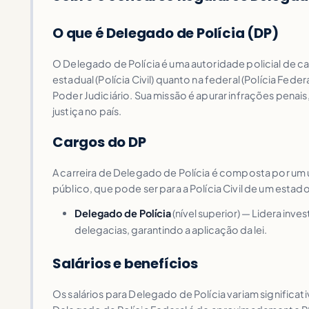
O que é Delegado de Polícia (DP)
O Delegado de Polícia é uma autoridade policial de carr
estadual (Polícia Civil) quanto na federal (Polícia Fede
Poder Judiciário. Sua missão é apurar infrações penais,
justiça no país.
Cargos do DP
A carreira de Delegado de Polícia é composta por um 
público, que pode ser para a Polícia Civil de um estado
Delegado de Polícia
(nível superior) — Lidera inve
delegacias, garantindo a aplicação da lei.
Salários e benefícios
Os salários para Delegado de Polícia variam significat