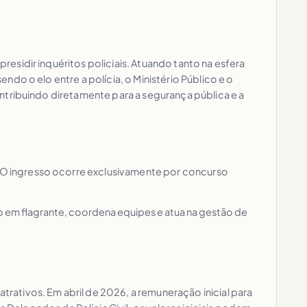
presidir inquéritos policiais. Atuando tanto na esfera
endo o elo entre a polícia, o Ministério Público e o
contribuindo diretamente para a segurança pública e a
o. O ingresso ocorre exclusivamente por concurso
isão em flagrante, coordena equipes e atua na gestão de
trativos. Em abril de 2026, a remuneração inicial para