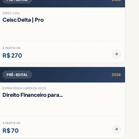
CEISC (CS)
Ceisc Delta | Pro
A PARTIR DE
R$ 270
2026
PRÉ-EDITAL
ESTRATÉGIA JURÍDICA (ECJ)
Direito Financeiro para…
A PARTIR DE
R$ 70