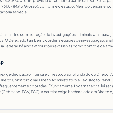
26.800,00, com previsão de aumento para R$ 27.831,70. Já para D
30.961,87 (Mato Grosso), conforme o estado. Além do vencimento, 
tadoria especial.
micas. Incluem a direção de investigações criminais, a instauração
ados. O Delegado também coordena equipes de investigação, ana
cia Federal, há ainda atribuições exclusivas como controle de arm
DP
 exige dedicação intensa e um estudo aprofundado do Direito. A
 Direito Constitucional, Direito Administrativo e Legislação Penal
equentemente cobradas. É fundamental focar na teoria, lei seca,
Cebraspe, FGV, FCC). A carreira exige bacharelado em Direito e, 