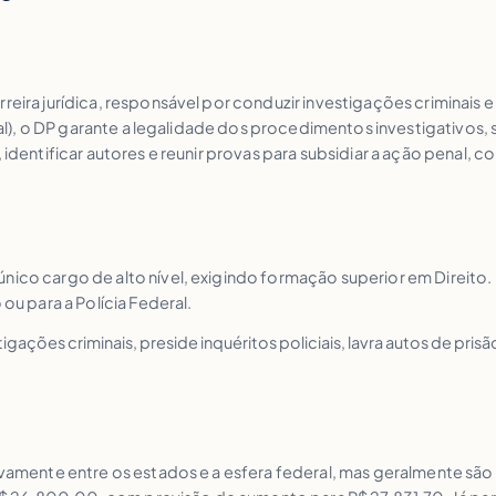
eira jurídica, responsável por conduzir investigações criminais e 
ral), o DP garante a legalidade dos procedimentos investigativos, s
 identificar autores e reunir provas para subsidiar a ação penal, 
único cargo de alto nível, exigindo formação superior em Direit
 ou para a Polícia Federal.
stigações criminais, preside inquéritos policiais, lavra autos de pr
ivamente entre os estados e a esfera federal, mas geralmente são a