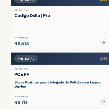
CEISC (CS)
Código Delta | Pro
A PARTIR DE
R$ 513
2026
PRÉ-EDITAL
CEISC (CS)
PC e PF
Peças Práticas para Delegado de Policia com Luana
Davico
A PARTIR DE
R$ 70