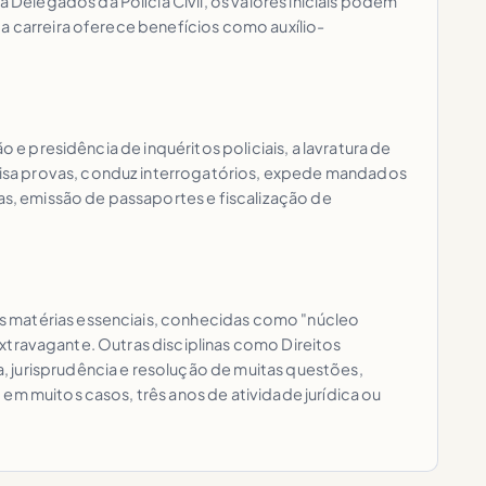
elegados da Polícia Civil, os valores iniciais podem
a carreira oferece benefícios como auxílio-
 e presidência de inquéritos policiais, a lavratura de
lisa provas, conduz interrogatórios, expede mandados
as, emissão de passaportes e fiscalização de
s matérias essenciais, conhecidas como "núcleo
 Extravagante. Outras disciplinas como Direitos
 jurisprudência e resolução de muitas questões,
em muitos casos, três anos de atividade jurídica ou