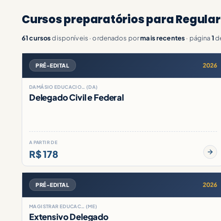
Cursos preparatórios para Regula
61 cursos
disponíveis · ordenados por
mais recentes
· página
1
d
2026
PRÉ-EDITAL
DAMÁSIO EDUCACIO… (DA)
Delegado Civil e Federal
A PARTIR DE
R$ 178
2026
PRÉ-EDITAL
MAGISTRAR EDUCAC… (ME)
Extensivo Delegado