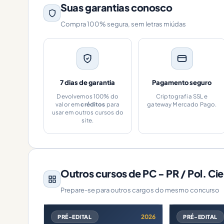
Suas garantias conosco
Compra 100% segura, sem letras miúdas
7 dias de garantia
Pagamento seguro
Devolvemos 100% do
Criptografia SSL e
valor em
créditos
para
gateway Mercado Pago.
usar em outros cursos do
site.
Outros cursos de PC - PR / Pol. Cie
Prepare-se para outros cargos do mesmo concurso
2026
PRÉ-EDITAL
PRÉ-EDITAL