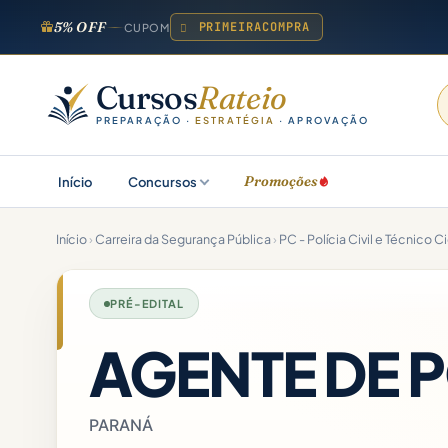
5% OFF
PRIMEIRACOMPRA
CUPOM
Cursos
Rateio
PREPARAÇÃO ·
ESTRATÉGIA
· APROVAÇÃO
Promoções
Início
Concursos
Início
›
Carreira da Segurança Pública
›
PC - Polícia Civil e Técnico C
PRÉ-EDITAL
AGENTE DE P
PARANÁ