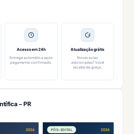
Acesso em 24h
Atualização grátis
Entrega automática após
Novas aulas
pagamento confirmado.
adicionadas? Você
recebe de graça.
ntífica - PR
2026
2026
PÓS-EDITAL