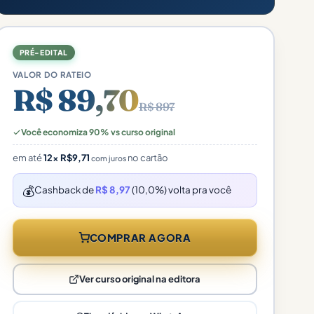
PRÉ-EDITAL
VALOR DO RATEIO
R$ 89,70
R$ 897
Você economiza 90% vs curso original
em até
12×
R$
9,71
no cartão
com juros
💰
Cashback de
R$ 8,97
(10,0%) volta pra você
COMPRAR AGORA
Ver curso original na editora