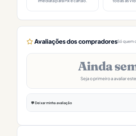
imediata para Pix e cartão.
todas as vi
Avaliações dos compradores
Só quem c
Ainda sem
Seja o primeiro a avaliar est
💬 Deixar minha avaliação