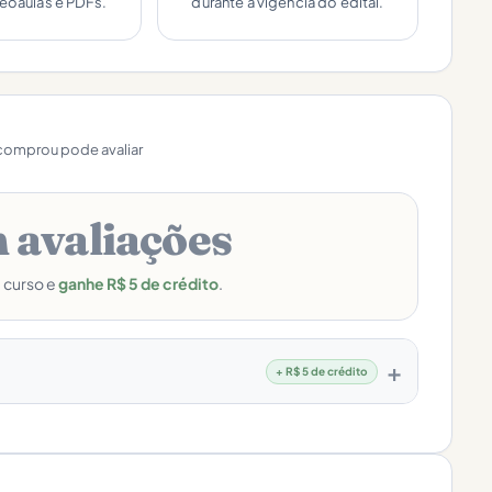
deoaulas e PDFs.
durante a vigência do edital.
omprou pode avaliar
 avaliações
e curso e
ganhe R$ 5 de crédito
.
+ R$ 5 de crédito