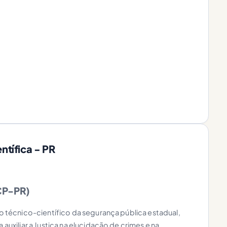
ntífica - PR
PCP-PR)
ão técnico-científico da segurança pública estadual,
 auxiliar a Justiça na elucidação de crimes e na