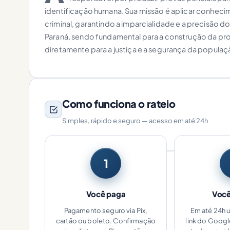
identificação humana. Sua missão é aplicar conheci
criminal, garantindo a imparcialidade e a precisão d
Paraná, sendo fundamental para a construção da pro
diretamente para a justiça e a segurança da popula
Como funciona o rateio
Simples, rápido e seguro — acesso em até 24h
1
Você paga
Você
Pagamento seguro via Pix,
Em até 24h 
cartão ou boleto. Confirmação
link do Goog