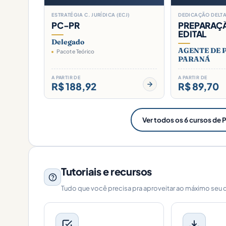
ESTRATÉGIA C. JURÍDICA (ECJ)
DEDICAÇÃO DELTA
PC-PR
PREPARAÇ
EDITAL
Delegado
AGENTE DE P
Pacote Teórico
PARANÁ
A PARTIR DE
A PARTIR DE
R$ 188,92
R$ 89,70
Ver todos os 6 cursos de PC
Tutoriais e recursos
Tudo que você precisa pra aproveitar ao máximo seu 