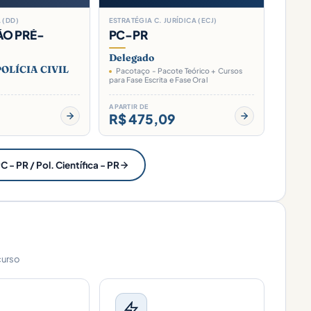
 (DD)
ESTRATÉGIA C. JURÍDICA (ECJ)
ÃO PRÉ-
PC-PR
Delegado
OLÍCIA CIVIL
Pacotaço - Pacote Teórico + Cursos
para Fase Escrita e Fase Oral
A PARTIR DE
R$ 475,09
 - PR / Pol. Científica - PR
curso