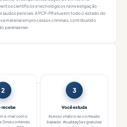
mentos científicos e tecnológicos na investigação
os laudos periciais. A PCP-PR atua em todo o estado do
va material em processos criminais, contribuindo
ção paranaense.
2
3
 recebe
Você estuda
um e-mail com o
Acesso vitalício ao conteúdo
le Drive contendo
baixado. Atualizações gratuitas