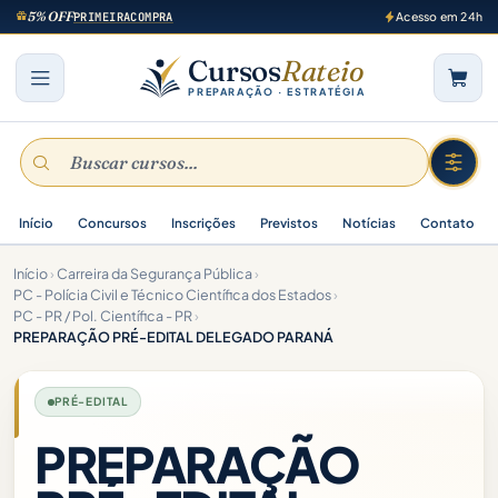
5% OFF
PRIMEIRACOMPRA
Acesso em 24h
Cursos
Rateio
PREPARAÇÃO · ESTRATÉGIA
Início
Concursos
Inscrições
Previstos
Notícias
Contato
Início
›
Carreira da Segurança Pública
›
PC - Polícia Civil e Técnico Científica dos Estados
›
PC - PR / Pol. Científica - PR
›
PREPARAÇÃO PRÉ-EDITAL DELEGADO PARANÁ
PRÉ-EDITAL
PREPARAÇÃO