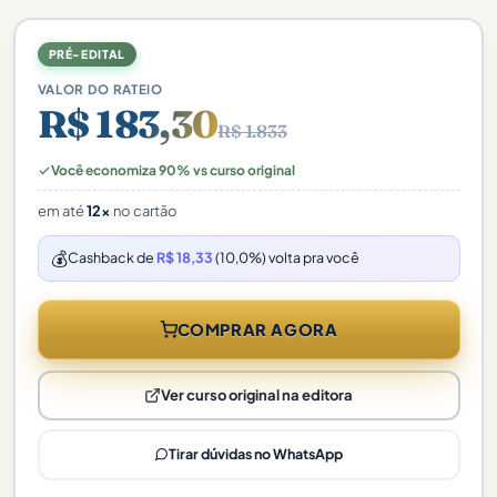
PRÉ-EDITAL
VALOR DO RATEIO
R$ 183,30
R$ 1.833
Você economiza 90% vs curso original
em até
12x
no cartão
💰
Cashback de
R$ 18,33
(10,0%) volta pra você
COMPRAR AGORA
Ver curso original na editora
Tirar dúvidas no WhatsApp