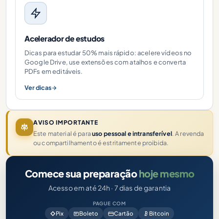
Acelerador de estudos
Dicas para estudar 50% mais rápido: acelere vídeos no
Google Drive, use extensões com atalhos e converta
PDFs em editáveis.
Ver dicas
AVISO IMPORTANTE
Este material é para
uso pessoal e intransferível
. A revenda
ou compartilhamento é estritamente proibida.
Comece sua preparação
hoje mesmo
Acesso em até 24h · 7 dias de garantia
PAGUE COM
Pix
Boleto
Cartão
Bitcoin