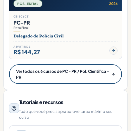
2026
PÓS-EDITAL
CEISC (CS)
PC-PR
Reta Final
Delegado de Polícia Civil
A PARTIR DE
R$ 144,27
Ver todos os 6 cursos de PC - PR / Pol. Científica -
PR
Tutoriais e recursos
Tudo que você precisa pra aproveitar ao máximo seu
curso