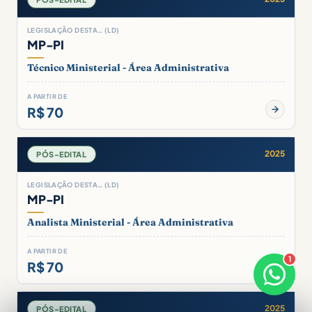
LEGISLAÇÃO DESTA… (LD)
MP-PI
Técnico Ministerial - Área Administrativa
A PARTIR DE
R$ 70
2025
PÓS-EDITAL
LEGISLAÇÃO DESTA… (LD)
MP-PI
Analista Ministerial - Área Administrativa
A PARTIR DE
1
R$ 70
×
Boa noite! Sou o Ana 🌟
Responde em breve
2025
PÓS-EDITAL