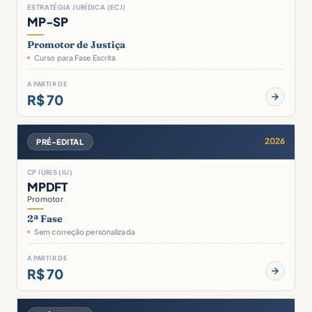
ESTRATÉGIA JURÍDICA (ECJ)
MP-SP
Promotor de Justiça
Curso para Fase Escrita
A PARTIR DE
R$ 70
2026
PRÉ-EDITAL
CP IURIS (IU)
MPDFT
Promotor
2ª Fase
Sem correção personalizada
A PARTIR DE
R$ 70