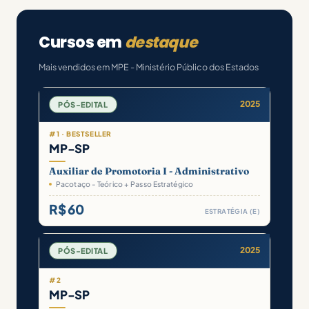
Cursos em
destaque
Mais vendidos em MPE - Ministério Público dos Estados
2025
PÓS-EDITAL
#1 · BESTSELLER
MP-SP
Auxiliar de Promotoria I - Administrativo
Pacotaço - Teórico + Passo Estratégico
R$ 60
ESTRATÉGIA (E)
2025
PÓS-EDITAL
#2
MP-SP