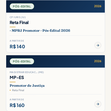
2026
PÓS-EDITAL
CP IURIS (IU)
Reta Final
- MPRJ Promotor - Pós-Edital 2026
A PARTIR DE
R$ 140
2026
PÓS-EDITAL
MAGISTRAR EDUCAC… (ME)
MP-ES
Promotor de Justiça
Reta Final
A PARTIR DE
R$ 160