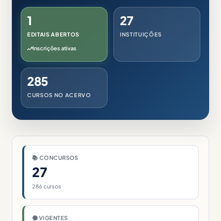
1
27
EDITAIS ABERTOS
INSTITUIÇÕES
Inscrições ativas
285
CURSOS NO ACERVO
📚 CONCURSOS
27
286 cursos
🟢 VIGENTES