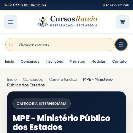
5% OFF
PRIMEIRACOMPRA
Acesso em 24h
Cursos
Rateio
PREPARAÇÃO · ESTRATÉGIA
Início
Concursos
Inscrições
Previstos
Notícias
Contato
Início
›
Concursos
›
Carreira Jurídica
›
MPE - Ministério
Público dos Estados
CATEGORIA INTERMEDIÁRIA
MPE - Ministério Público
dos Estados