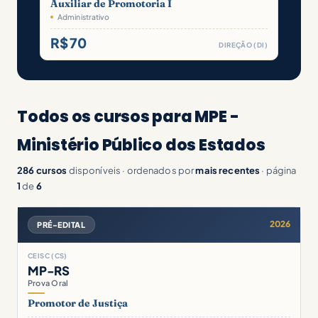
Auxiliar de Promotoria I
Administrativo
R$ 70
DIREÇÃO (DI)
Todos os cursos para MPE -
Ministério Público dos Estados
286 cursos
disponíveis · ordenados por
mais recentes
· página
1
de
6
2026
PRÉ-EDITAL
CEISC (CS)
MP-RS
Prova Oral
Promotor de Justiça