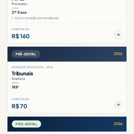
Promotor
2ª Fase
Com correção personalizada
A PARTIR DE
R$ 160
2026
PRÉ-EDITAL
DAMÁSIO EDUCACIO… (DA)
Tribunais
Analista
MP
A PARTIR DE
R$ 70
2026
PÓS-EDITAL