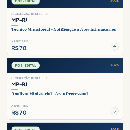
2025
PÓS-EDITAL
LEGISLAÇÃO DESTA… (LD)
MP-RJ
Técnico Ministerial - Notificação e Atos Intimatórios
A PARTIR DE
R$ 70
2025
PÓS-EDITAL
LEGISLAÇÃO DESTA… (LD)
MP-RJ
Analista Ministerial - Área Processual
A PARTIR DE
R$ 70
2025
PÓS-EDITAL