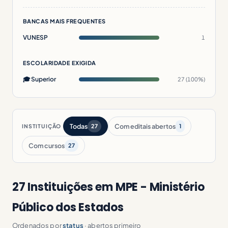
BANCAS MAIS FREQUENTES
VUNESP
1
ESCOLARIDADE EXIGIDA
🎓 Superior
27 (100%)
Todas
Com editais abertos
INSTITUIÇÃO
27
1
Com cursos
27
27 Instituições em MPE - Ministério
Público dos Estados
Ordenados por
status
· abertos primeiro