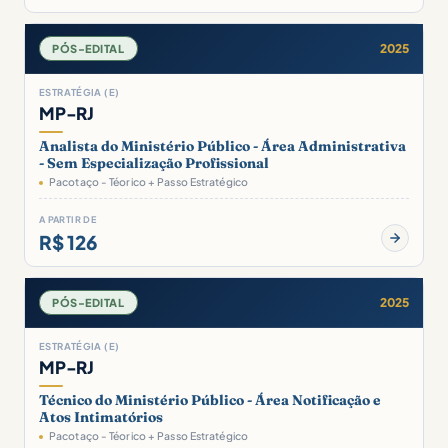
2025
PÓS-EDITAL
ESTRATÉGIA (E)
MP-RJ
Analista do Ministério Público - Área Administrativa
- Sem Especialização Profissional
Pacotaço - Téorico + Passo Estratégico
A PARTIR DE
R$ 126
2025
PÓS-EDITAL
ESTRATÉGIA (E)
MP-RJ
Técnico do Ministério Público - Área Notificação e
Atos Intimatórios
Pacotaço - Téorico + Passo Estratégico