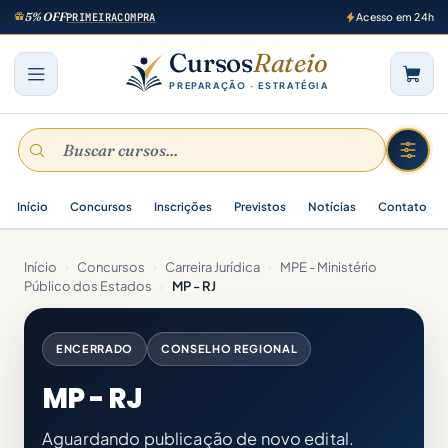
5% OFF
PRIMEIRACOMPRA
Acesso em 24h
Cursos
Rateio
PREPARAÇÃO · ESTRATÉGIA
Início
Concursos
Inscrições
Previstos
Notícias
Contato
Início
›
Concursos
›
Carreira Jurídica
›
MPE - Ministério
Público dos Estados
›
MP - RJ
ENCERRADO
CONSELHO REGIONAL
MP - RJ
Aguardando publicação de novo edital.