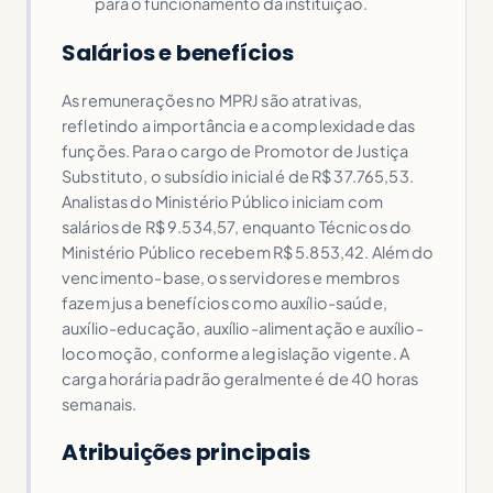
para o funcionamento da instituição.
Salários e benefícios
As remunerações no MPRJ são atrativas,
refletindo a importância e a complexidade das
funções. Para o cargo de Promotor de Justiça
Substituto, o subsídio inicial é de R$ 37.765,53.
Analistas do Ministério Público iniciam com
salários de R$ 9.534,57, enquanto Técnicos do
Ministério Público recebem R$ 5.853,42. Além do
vencimento-base, os servidores e membros
fazem jus a benefícios como auxílio-saúde,
auxílio-educação, auxílio-alimentação e auxílio-
locomoção, conforme a legislação vigente. A
carga horária padrão geralmente é de 40 horas
semanais.
Atribuições principais