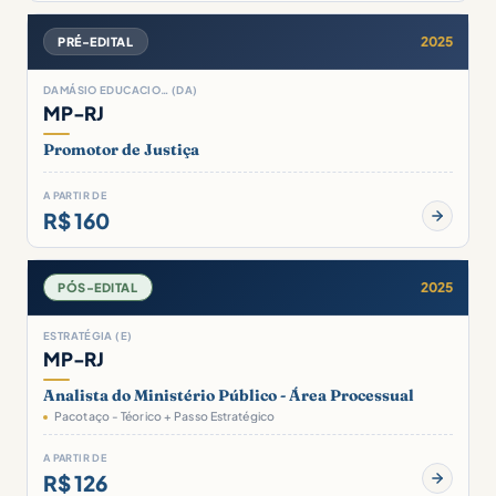
2025
PRÉ-EDITAL
DAMÁSIO EDUCACIO… (DA)
MP-RJ
Promotor de Justiça
A PARTIR DE
R$ 160
2025
PÓS-EDITAL
ESTRATÉGIA (E)
MP-RJ
Analista do Ministério Público - Área Processual
Pacotaço - Téorico + Passo Estratégico
A PARTIR DE
R$ 126