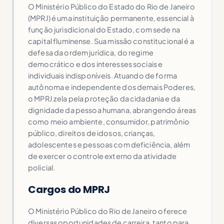
O Ministério Público do Estado do Rio de Janeiro
(MPRJ) é uma instituição permanente, essencial à
função jurisdicional do Estado, com sede na
capital fluminense. Sua missão constitucional é a
defesa da ordem jurídica, do regime
democrático e dos interesses sociais e
individuais indisponíveis. Atuando de forma
autônoma e independente dos demais Poderes,
o MPRJ zela pela proteção da cidadania e da
dignidade da pessoa humana, abrangendo áreas
como meio ambiente, consumidor, patrimônio
público, direitos de idosos, crianças,
adolescentes e pessoas com deficiência, além
de exercer o controle externo da atividade
policial.
Cargos do MPRJ
O Ministério Público do Rio de Janeiro oferece
diversas oportunidades de carreira, tanto para