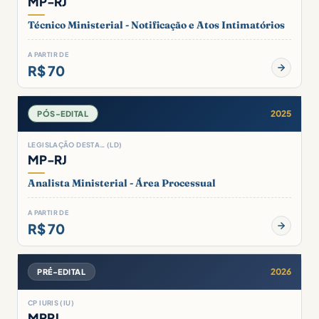
MP-RJ
Técnico Ministerial - Notificação e Atos Intimatórios
A PARTIR DE
R$ 70
2025
PÓS-EDITAL
LEGISLAÇÃO DESTA… (LD)
MP-RJ
Analista Ministerial - Área Processual
A PARTIR DE
R$ 70
2026
PRÉ-EDITAL
CP IURIS (IU)
MPRJ