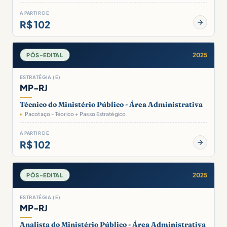
A PARTIR DE
R$ 102
2025
PÓS-EDITAL
ESTRATÉGIA (E)
MP-RJ
Técnico do Ministério Público - Área Administrativa
Pacotaço - Téorico + Passo Estratégico
A PARTIR DE
R$ 102
2025
PÓS-EDITAL
ESTRATÉGIA (E)
MP-RJ
Analista do Ministério Público - Área Administrativa