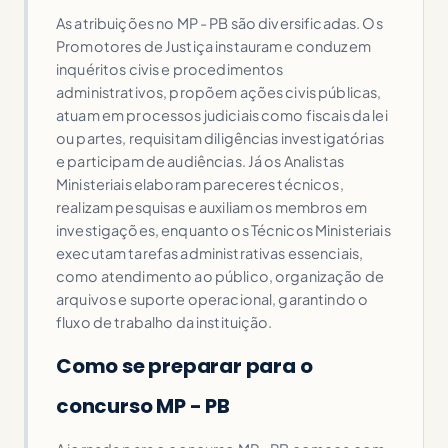
As atribuições no MP - PB são diversificadas. Os
Promotores de Justiça instauram e conduzem
inquéritos civis e procedimentos
administrativos, propõem ações civis públicas,
atuam em processos judiciais como fiscais da lei
ou partes, requisitam diligências investigatórias
e participam de audiências. Já os Analistas
Ministeriais elaboram pareceres técnicos,
realizam pesquisas e auxiliam os membros em
investigações, enquanto os Técnicos Ministeriais
executam tarefas administrativas essenciais,
como atendimento ao público, organização de
arquivos e suporte operacional, garantindo o
fluxo de trabalho da instituição.
Como se preparar para o
concurso MP - PB