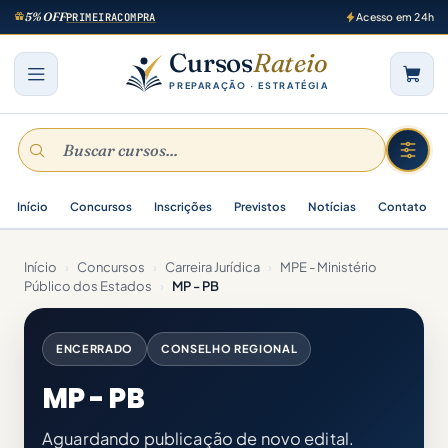
5% OFF
PRIMEIRACOMPRA
Acesso em 24h
Cursos
Rateio
PREPARAÇÃO · ESTRATÉGIA
Início
Concursos
Inscrições
Previstos
Notícias
Contato
Início
›
Concursos
›
Carreira Jurídica
›
MPE - Ministério
Público dos Estados
›
MP - PB
ENCERRADO
CONSELHO REGIONAL
MP - PB
Aguardando publicação de novo edital.