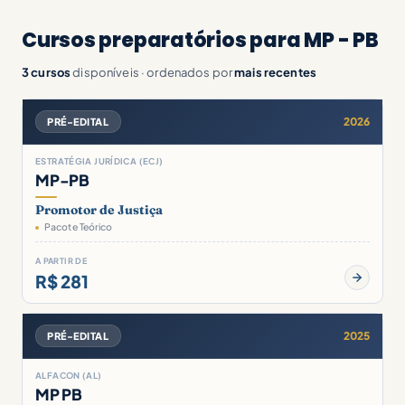
Cursos preparatórios para MP - PB
3 cursos
disponíveis · ordenados por
mais recentes
2026
PRÉ-EDITAL
ESTRATÉGIA JURÍDICA (ECJ)
MP-PB
Promotor de Justiça
Pacote Teórico
A PARTIR DE
R$ 281
2025
PRÉ-EDITAL
ALFACON (AL)
MP PB