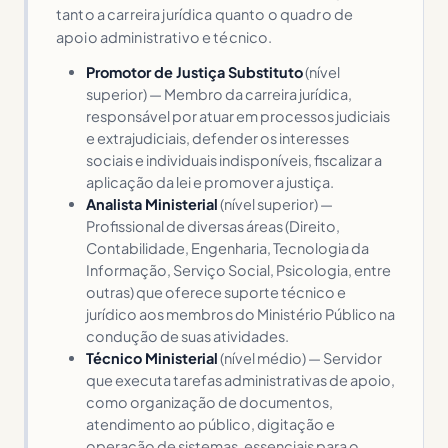
tanto a carreira jurídica quanto o quadro de
apoio administrativo e técnico.
Promotor de Justiça Substituto
(nível
superior) — Membro da carreira jurídica,
responsável por atuar em processos judiciais
e extrajudiciais, defender os interesses
sociais e individuais indisponíveis, fiscalizar a
aplicação da lei e promover a justiça.
Analista Ministerial
(nível superior) —
Profissional de diversas áreas (Direito,
Contabilidade, Engenharia, Tecnologia da
Informação, Serviço Social, Psicologia, entre
outras) que oferece suporte técnico e
jurídico aos membros do Ministério Público na
condução de suas atividades.
Técnico Ministerial
(nível médio) — Servidor
que executa tarefas administrativas de apoio,
como organização de documentos,
atendimento ao público, digitação e
operação de sistemas, essenciais para o