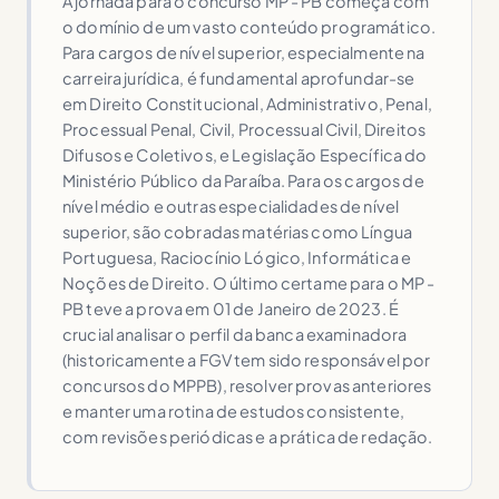
A jornada para o concurso MP - PB começa com
o domínio de um vasto conteúdo programático.
Para cargos de nível superior, especialmente na
carreira jurídica, é fundamental aprofundar-se
em Direito Constitucional, Administrativo, Penal,
Processual Penal, Civil, Processual Civil, Direitos
Difusos e Coletivos, e Legislação Específica do
Ministério Público da Paraíba. Para os cargos de
nível médio e outras especialidades de nível
superior, são cobradas matérias como Língua
Portuguesa, Raciocínio Lógico, Informática e
Noções de Direito. O último certame para o MP -
PB teve a prova em 01 de Janeiro de 2023. É
crucial analisar o perfil da banca examinadora
(historicamente a FGV tem sido responsável por
concursos do MPPB), resolver provas anteriores
e manter uma rotina de estudos consistente,
com revisões periódicas e a prática de redação.