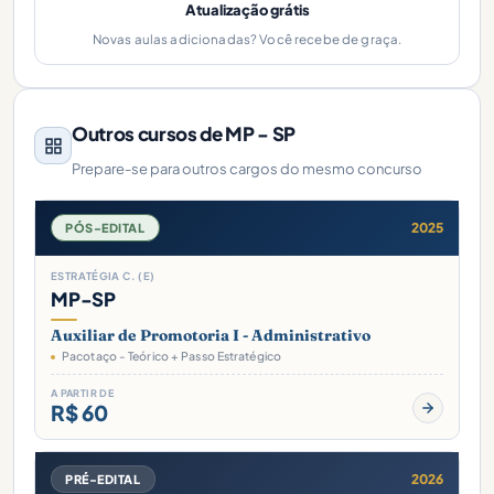
Atualização grátis
Novas aulas adicionadas? Você recebe de graça.
Outros cursos de MP - SP
Prepare-se para outros cargos do mesmo concurso
2025
PÓS-EDITAL
ESTRATÉGIA C. (E)
MP-SP
Auxiliar de Promotoria I - Administrativo
Pacotaço - Teórico + Passo Estratégico
A PARTIR DE
R$ 60
2026
PRÉ-EDITAL