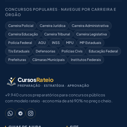
CONCURSOS POPULARES · NAVEGUE POR CARREIRA E
ÓRGÃO
Carreira Policial
Carreira Jurídica
Carreira Administrativa
Carreira Educação
Carreira Tribunal
Carreira Legislativa
Polícia Federal
AGU
INSS
MPU
MP Estaduais
TJs Estaduais
Defensorias
Polícias Civis
Educação Federal
Prefeituras
Câmaras Municipais
Institutos Federais
Cursos
Rateio
PREPARAÇÃO · ESTRATÉGIA · APROVAÇÃO
+9.940 cursos preparatórios para concursos públicos
com modelo rateio · economia de até 90% no preço cheio.