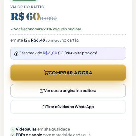
VALOR DO RATEIO
R$ 60
R$ 600
Você economiza 90% vs curso original
em até
12×
R$
6,49
no cartão
com juros
💰
Cashback de
R$ 6,00
(10,0%) volta pra você
COMPRAR AGORA
Ver curso original na editora
Tirar dúvidas no WhatsApp
Videoaulas
em alta qualidade
PDFs de apoio
com material de cada aula