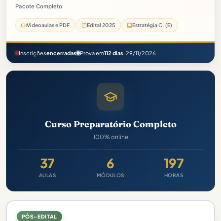
Pacote Completo
Videoaulas e PDF
Edital 2025
Estratégia C. (E)
Inscrições
encerradas
Prova em
112 dias
· 29/11/2026
Curso Preparatório Completo
100% online
37
6
197
AULAS
MÓDULOS
HORAS
PÓS-EDITAL