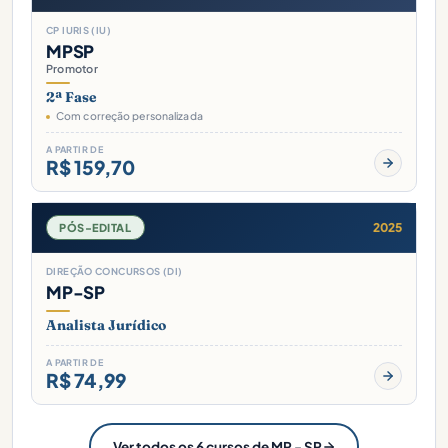
CP IURIS (IU)
MPSP
Promotor
2ª Fase
Com correção personalizada
A PARTIR DE
R$ 159,70
2025
PÓS-EDITAL
DIREÇÃO CONCURSOS (DI)
MP-SP
Analista Jurídico
A PARTIR DE
R$ 74,99
Ver todos os 6 cursos de MP - SP