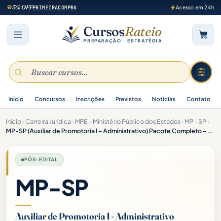
5% OFF
PRIMEIRACOMPRA
Acesso em 24h
Cursos
Rateio
PREPARAÇÃO · ESTRATÉGIA
Início
Concursos
Inscrições
Previstos
Notícias
Contato
Início
›
Carreira Jurídica
›
MPE - Ministério Público dos Estados
›
MP - SP
›
MP-SP (Auxiliar de Promotoria I – Administrativo) Pacote Completo – 2025 (Pós-Edital)
PÓS-EDITAL
MP-SP
Auxiliar de Promotoria I - Administrativo