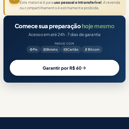
Este material é para
uso pessoal e intransferível
. A revenda
ou compartilhamento é estritamente proibida.
Comece sua preparação
hoje mesmo
Acesso em até 24h · 7 dias de garantia
PAGUE COM
Pix
Boleto
Cartão
Bitcoin
Garantir por R$ 60