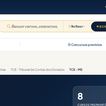
Refinar
BU
Concursos previstos
ontas
›
TCE - Tribunal de Contas dos Estados
›
TCE - MS
8
CURSOS PREPARAT