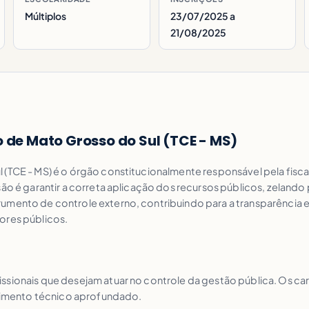
Múltiplos
23/07/2025 a
21/08/2025
o de Mato Grosso do Sul (TCE - MS)
(TCE - MS) é o órgão constitucionalmente responsável pela fiscal
são é garantir a correta aplicação dos recursos públicos, zeland
mento de controle externo, contribuindo para a transparência e a
ores públicos.
issionais que desejam atuar no controle da gestão pública. Os 
imento técnico aprofundado.