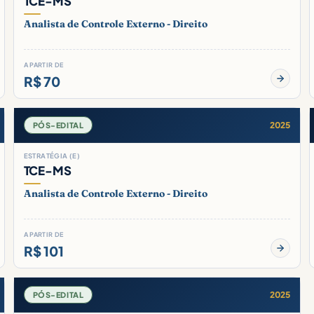
TCE-MS
Analista de Controle Externo - Direito
A PARTIR DE
R$ 70
2025
PÓS-EDITAL
ESTRATÉGIA (E)
TCE-MS
Analista de Controle Externo - Direito
A PARTIR DE
R$ 101
2025
PÓS-EDITAL