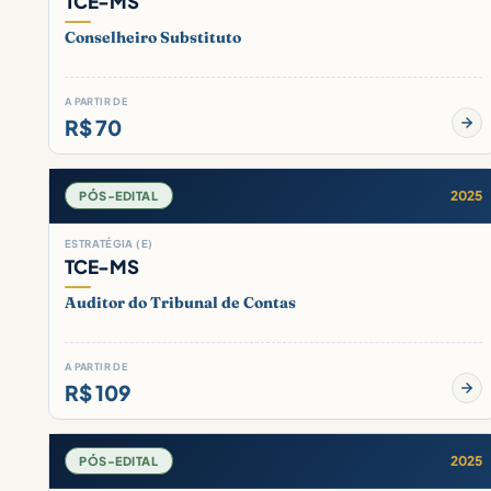
TCE-MS
Conselheiro Substituto
A PARTIR DE
R$ 70
2025
PÓS-EDITAL
ESTRATÉGIA (E)
TCE-MS
Auditor do Tribunal de Contas
A PARTIR DE
R$ 109
2025
PÓS-EDITAL