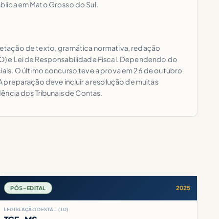
pública em Mato Grosso do Sul.
retação de texto, gramática normativa, redação
(AFO) e Lei de Responsabilidade Fiscal. Dependendo do
ais. O último concurso teve a prova em 26 de outubro
 A preparação deve incluir a resolução de muitas
ência dos Tribunais de Contas.
2025
PÓS-EDITAL
LEGISLAÇÃO DESTA… (LD)