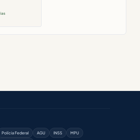
ias
Polícia Federal
AGU
INSS
MPU