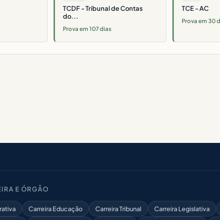
TCDF - Tribunal de Contas
TCE - AC
do...
Prova em 30 d
Prova em 107 dias
IRA E ÓRGÃO
rativa
Carreira Educação
Carreira Tribunal
Carreira Legislativa