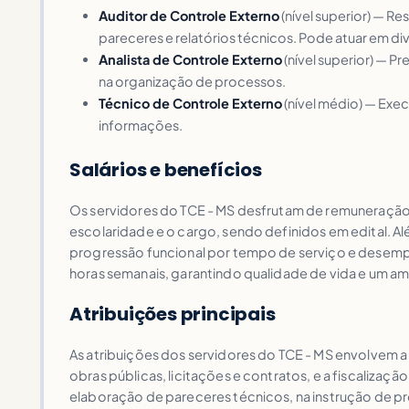
Auditor de Controle Externo
(nível superior) — Re
pareceres e relatórios técnicos. Pode atuar em d
Analista de Controle Externo
(nível superior) — P
na organização de processos.
Técnico de Controle Externo
(nível médio) — Exec
informações.
Salários e benefícios
Os servidores do TCE - MS desfrutam de remuneração co
escolaridade e o cargo, sendo definidos em edital. Al
progressão funcional por tempo de serviço e desempen
horas semanais, garantindo qualidade de vida e um am
Atribuições principais
As atribuições dos servidores do TCE - MS envolvem a 
obras públicas, licitações e contratos, e a fiscaliza
elaboração de pareceres técnicos, na instrução de p