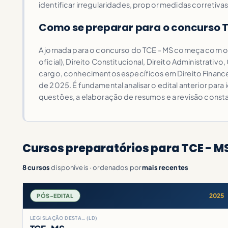
identificar irregularidades, propor medidas corretivas
Como se preparar para o concurso 
A jornada para o concurso do TCE - MS começa com o 
oficial), Direito Constitucional, Direito Administrat
cargo, conhecimentos específicos em Direito Finance
de 2025. É fundamental analisar o edital anterior para
questões, a elaboração de resumos e a revisão consta
Cursos preparatórios para TCE - M
8 cursos
disponíveis · ordenados por
mais recentes
2025
PÓS-EDITAL
LEGISLAÇÃO DESTA… (LD)