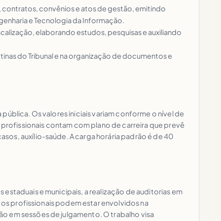
os, contratos, convênios e atos de gestão, emitindo
ngenharia e Tecnologia da Informação.
fiscalização, elaborando estudos, pesquisas e auxiliando
rotinas do Tribunal e na organização de documentos e
ública. Os valores iniciais variam conforme o nível de
s profissionais contam com plano de carreira que prevê
sos, auxílio-saúde. A carga horária padrão é de 40
estaduais e municipais, a realização de auditorias em
, os profissionais podem estar envolvidos na
ão em sessões de julgamento. O trabalho visa