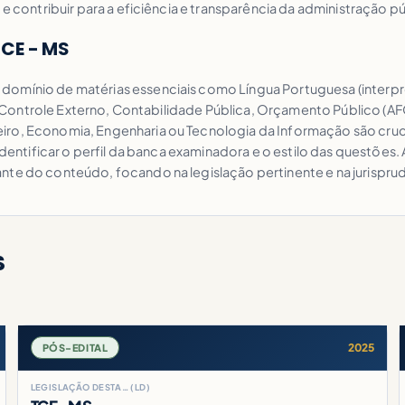
 e contribuir para a eficiência e transparência da administração 
TCE - MS
domínio de matérias essenciais como Língua Portuguesa (interp
ivo, Controle Externo, Contabilidade Pública, Orçamento Público 
iro, Economia, Engenharia ou Tecnologia da Informação são cruci
 identificar o perfil da banca examinadora e o estilo das questões.
nte do conteúdo, focando na legislação pertinente e na jurisprud
S
2025
PÓS-EDITAL
LEGISLAÇÃO DESTA… (LD)