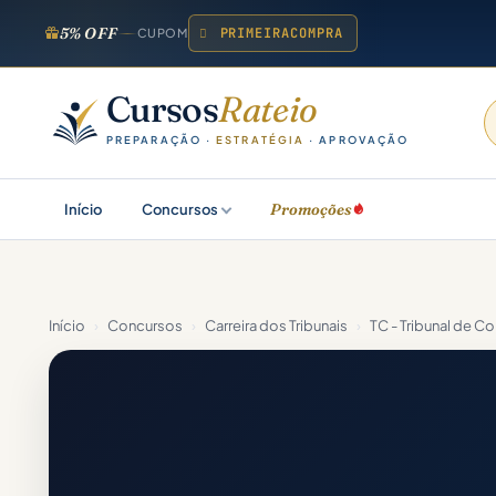
5% OFF
PRIMEIRACOMPRA
CUPOM
Cursos
Rateio
PREPARAÇÃO ·
ESTRATÉGIA
· APROVAÇÃO
Promoções
Início
Concursos
Início
›
Concursos
›
Carreira dos Tribunais
›
TC - Tribunal de C