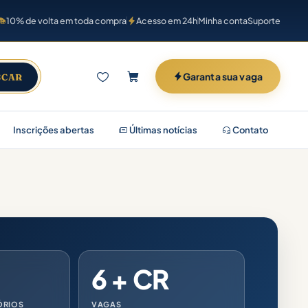
10% de volta em toda compra
Acesso em 24h
Minha conta
Suporte
Garanta sua vaga
SCAR
Inscrições abertas
Últimas notícias
Contato
6 + CR
ÓRIOS
VAGAS