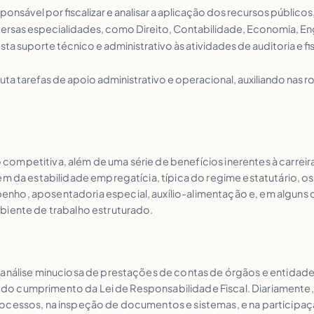
sponsável por fiscalizar e analisar a aplicação dos recursos públic
iversas especialidades, como Direito, Contabilidade, Economia, E
resta suporte técnico e administrativo às atividades de auditoria e 
uta tarefas de apoio administrativo e operacional, auxiliando nas 
mpetitiva, além de uma série de benefícios inerentes à carreira p
ém da estabilidade empregatícia, típica do regime estatutário, o
ho, aposentadoria especial, auxílio-alimentação e, em alguns ca
biente de trabalho estruturado.
análise minuciosa de prestações de contas de órgãos e entidades 
ção do cumprimento da Lei de Responsabilidade Fiscal. Diariamente
rocessos, na inspeção de documentos e sistemas, e na participaç