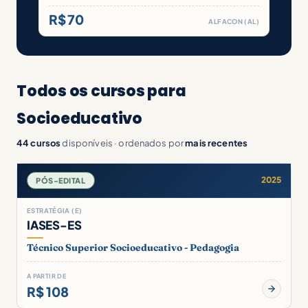
R$ 70
ALFACON (AL)
Todos os cursos para
Socioeducativo
44 cursos
disponíveis · ordenados por
mais recentes
2025
PÓS-EDITAL
ESTRATÉGIA (E)
IASES-ES
Técnico Superior Socioeducativo - Pedagogia
A PARTIR DE
R$ 108