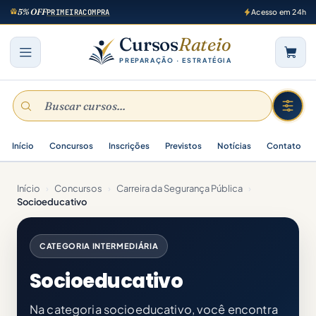
5% OFF
PRIMEIRACOMPRA
Acesso em 24h
Cursos
Rateio
PREPARAÇÃO · ESTRATÉGIA
Início
Concursos
Inscrições
Previstos
Notícias
Contato
Início
›
Concursos
›
Carreira da Segurança Pública
›
Socioeducativo
CATEGORIA INTERMEDIÁRIA
Socioeducativo
Na categoria socioeducativo, você encontra