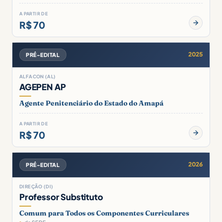
A PARTIR DE
R$ 70
2025
PRÉ-EDITAL
ALFACON (AL)
AGEPEN AP
Agente Penitenciário do Estado do Amapá
A PARTIR DE
R$ 70
2026
PRÉ-EDITAL
DIREÇÃO (DI)
Professor Substituto
Comum para Todos os Componentes Curriculares