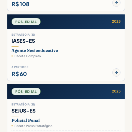
R$ 108
2025
PÓS-EDITAL
ESTRATÉGIA (E)
IASES-ES
Agente Socioeducativo
Pacote Completo
A PARTIR DE
R$ 60
2025
PÓS-EDITAL
ESTRATÉGIA (E)
SEJUS-ES
Policial Penal
Pacote Passo Estratégico