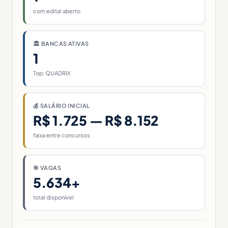
com edital aberto
🏛 BANCAS ATIVAS
1
Top: QUADRIX
💰 SALÁRIO INICIAL
R$ 1.725 — R$ 8.152
faixa entre concursos
🎯 VAGAS
5.634+
total disponível