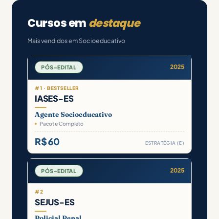
Cursos em
destaque
Mais vendidos em Socioeducativo
2025
PÓS-EDITAL
#1 · BESTSELLER
IASES-ES
Agente Socioeducativo
Pacote Completo
R$ 60
ESTRATÉGIA (E)
2025
PÓS-EDITAL
#2
SEJUS-ES
Policial Penal