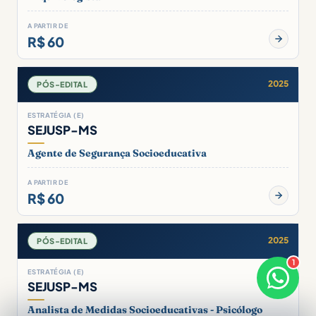
A PARTIR DE
R$ 60
2025
PÓS-EDITAL
ESTRATÉGIA (E)
SEJUSP-MS
Agente de Segurança Socioeducativa
A PARTIR DE
R$ 60
2025
PÓS-EDITAL
1
×
ESTRATÉGIA (E)
Bom dia! Sou o Thiago 🛠️
SEJUSP-MS
Responde em breve
Analista de Medidas Socioeducativas - Psicólogo