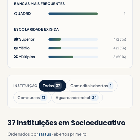
BANCAS MAIS FREQUENTES
QUADRIX
1
ESCOLARIDADE EXIGIDA
🎓 Superior
4 (25%)
📖 Médio
4 (25%)
🔀 Múltiplos
8 (50%)
Todas
Com editais abertos
INSTITUIÇÃO
37
1
Com cursos
Aguardando edital
13
24
37 Instituições em Socioeducativo
Ordenados por
status
· abertos primeiro