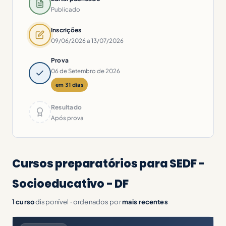
Publicado
Inscrições
09/06/2026 a 13/07/2026
Prova
06 de Setembro de 2026
em 31 dias
Resultado
Após prova
Cursos preparatórios para SEDF -
Socioeducativo - DF
1 curso
disponível · ordenados por
mais recentes