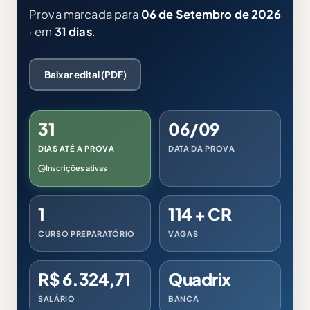
Prova marcada para
06 de Setembro de 2026
· em
31 dias
.
Baixar edital (PDF)
31
06/09
DIAS ATÉ A PROVA
DATA DA PROVA
Inscrições ativas
1
114 + CR
CURSO PREPARATÓRIO
VAGAS
R$ 6.324,71
Quadrix
SALÁRIO
BANCA