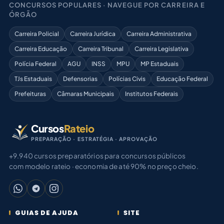
CONCURSOS POPULARES · NAVEGUE POR CARREIRA E
ÓRGÃO
Carreira Policial
Carreira Jurídica
Carreira Administrativa
Carreira Educação
Carreira Tribunal
Carreira Legislativa
Polícia Federal
AGU
INSS
MPU
MP Estaduais
TJs Estaduais
Defensorias
Polícias Civis
Educação Federal
Prefeituras
Câmaras Municipais
Institutos Federais
Cursos
Rateio
PREPARAÇÃO · ESTRATÉGIA · APROVAÇÃO
+9.940 cursos preparatórios para concursos públicos
com modelo rateio · economia de até 90% no preço cheio.
GUIAS DE AJUDA
SITE