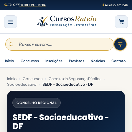
5% OFF
PRIMEIRACOMPRA
Acesso em 24h
Cursos
Rateio
PREPARAÇÃO · ESTRATÉGIA
Início
Concursos
Inscrições
Previstos
Notícias
Contato
Início
›
Concursos
›
Carreira da Segurança Pública
›
Socioeducativo
›
SEDF - Socioeducativo - DF
CONSELHO REGIONAL
SEDF - Socioeducativo -
DF