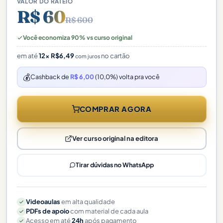
VALOR DO RATEIO
R$ 60
R$ 600
Você economiza 90% vs curso original
em até
12×
R$
6,49
no cartão
com juros
💰
Cashback de
R$ 6,00
(10,0%) volta pra você
COMPRAR AGORA
Ver curso original na editora
Tirar dúvidas no WhatsApp
Videoaulas
em alta qualidade
PDFs de apoio
com material de cada aula
Acesso em até
24h
após pagamento