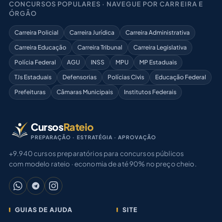
CONCURSOS POPULARES · NAVEGUE POR CARREIRA E
ÓRGÃO
Carreira Policial
Carreira Jurídica
Carreira Administrativa
Carreira Educação
Carreira Tribunal
Carreira Legislativa
Polícia Federal
AGU
INSS
MPU
MP Estaduais
TJs Estaduais
Defensorias
Polícias Civis
Educação Federal
Prefeituras
Câmaras Municipais
Institutos Federais
Cursos
Rateio
PREPARAÇÃO · ESTRATÉGIA · APROVAÇÃO
+9.940 cursos preparatórios para concursos públicos
com modelo rateio · economia de até 90% no preço cheio.
GUIAS DE AJUDA
SITE