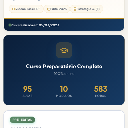
Videoaulas e PDF
Edital 2025
Estratégia C. (E)
Prova
realizada em 05/03/2023
Curso Preparatório Completo
100% online
95
10
583
AULAS
MÓDULOS
HORAS
PRÉ-EDITAL