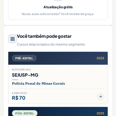
Atualização grátis
Novas aulas adicionadas? Você recebe de graça.
Você também pode gostar
Cursos relacionados do mesmo segmento
2025
PRÉ-EDITAL
ALFACON (AL)
SEJUSP-MG
Polícia Penal de Minas Gerais
A PARTIR DE
R$ 70
2025
PÓS-EDITAL