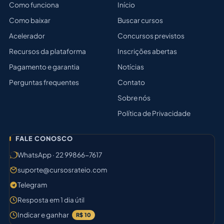
Como funciona
Início
Como baixar
Buscar cursos
Acelerador
Concursos previstos
Recursos da plataforma
Inscrições abertas
Pagamento e garantia
Notícias
Perguntas frequentes
Contato
Sobre nós
Política de Privacidade
FALE CONOSCO
WhatsApp · 22 99866-7617
suporte@cursosrateio.com
Telegram
Resposta em 1 dia útil
Indicar e ganhar
R$ 10