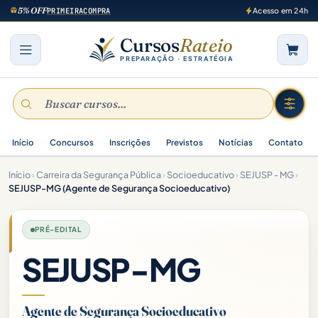
5% OFF
PRIMEIRACOMPRA
Acesso em 24h
Cursos
Rateio
PREPARAÇÃO · ESTRATÉGIA
Início
Concursos
Inscrições
Previstos
Notícias
Contato
Início
›
Carreira da Segurança Pública
›
Socioeducativo
›
SEJUSP - MG
›
SEJUSP-MG (Agente de Segurança Socioeducativo)
PRÉ-EDITAL
SEJUSP-MG
Agente de Segurança Socioeducativo