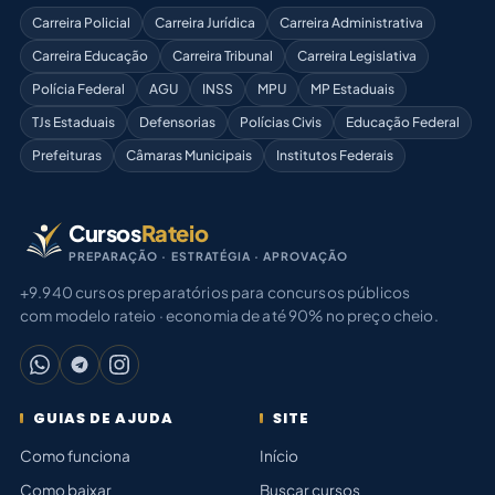
Carreira Policial
Carreira Jurídica
Carreira Administrativa
Carreira Educação
Carreira Tribunal
Carreira Legislativa
Polícia Federal
AGU
INSS
MPU
MP Estaduais
TJs Estaduais
Defensorias
Polícias Civis
Educação Federal
Prefeituras
Câmaras Municipais
Institutos Federais
Cursos
Rateio
PREPARAÇÃO · ESTRATÉGIA · APROVAÇÃO
+9.940 cursos preparatórios para concursos públicos
com modelo rateio · economia de até 90% no preço cheio.
GUIAS DE AJUDA
SITE
Como funciona
Início
Como baixar
Buscar cursos