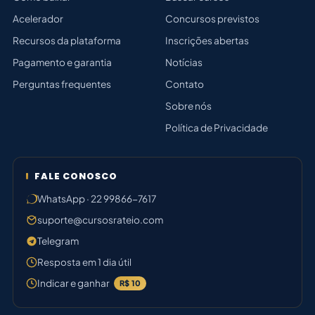
Acelerador
Concursos previstos
Recursos da plataforma
Inscrições abertas
Pagamento e garantia
Notícias
Perguntas frequentes
Contato
Sobre nós
Política de Privacidade
FALE CONOSCO
WhatsApp · 22 99866-7617
suporte@cursosrateio.com
Telegram
Resposta em 1 dia útil
Indicar e ganhar
R$ 10