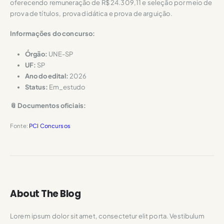
oferecendo remuneração de R$ 24.309,11 e seleção por meio de
prova de títulos, prova didática e prova de arguição.
Informações do concurso:
Órgão:
UNE-SP
UF:
SP
Ano do edital:
2026
Status:
Em_estudo
📎 Documentos oficiais:
Fonte:
PCI Concursos
About The Blog
Lorem ipsum dolor sit amet, consectetur elit porta. Vestibulum