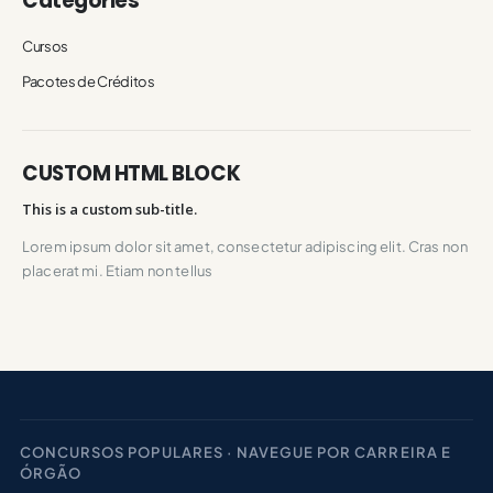
Categories
Cursos
Pacotes de Créditos
CUSTOM HTML BLOCK
This is a custom sub-title.
Lorem ipsum dolor sit amet, consectetur adipiscing elit. Cras non
placerat mi. Etiam non tellus
CONCURSOS POPULARES · NAVEGUE POR CARREIRA E
ÓRGÃO