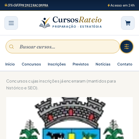
5% OFF
PRIMEIRACOMPRA
Acesso em 24h
Cursos
Rateio
PREPARAÇÃO · ESTRATÉGIA
Início
Concursos
Inscrições
Previstos
Notícias
Contato
Concursos cujas inscrições já encerraram (mantidos para
histórico e SEO).