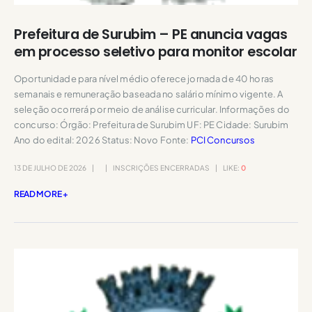
Prefeitura de Surubim – PE anuncia vagas
em processo seletivo para monitor escolar
Oportunidade para nível médio oferece jornada de 40 horas
semanais e remuneração baseada no salário mínimo vigente. A
seleção ocorrerá por meio de análise curricular. Informações do
concurso: Órgão: Prefeitura de Surubim UF: PE Cidade: Surubim
Ano do edital: 2026 Status: Novo Fonte:
PCI Concursos
13 DE JULHO DE 2026
INSCRIÇÕES ENCERRADAS
LIKE:
0
READ MORE +