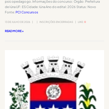
psicopedagogo. Informações do concurso: Órgão: Prefeitura
de Iúna UF: ES Cidade: Iúna Ano do edital: 2026 Status: Novo
Fonte:
PCI Concursos
13 DE JULHO DE 2026
INSCRIÇÕES ENCERRADAS
LIKE:
0
READ MORE +