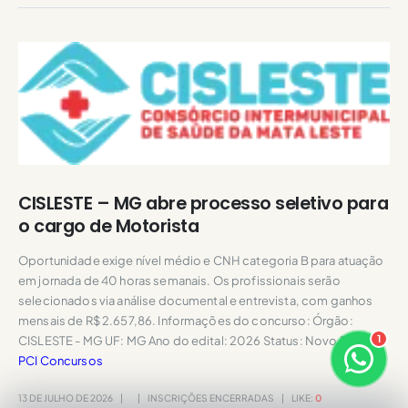
CISLESTE – MG abre processo seletivo para
o cargo de Motorista
Oportunidade exige nível médio e CNH categoria B para atuação
em jornada de 40 horas semanais. Os profissionais serão
selecionados via análise documental e entrevista, com ganhos
mensais de R$ 2.657,86. Informações do concurso: Órgão:
1
CISLESTE - MG UF: MG Ano do edital: 2026 Status: Novo Fonte:
×
Boa noite! Sou o Bruno ⚡
PCI Concursos
Responde em breve
13 DE JULHO DE 2026
INSCRIÇÕES ENCERRADAS
LIKE:
0