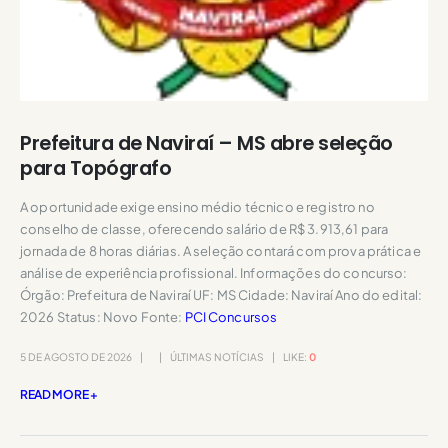
Prefeitura de Naviraí – MS abre seleção
para Topógrafo
A oportunidade exige ensino médio técnico e registro no
conselho de classe, oferecendo salário de R$ 3.913,61 para
jornada de 8 horas diárias. A seleção contará com prova prática e
análise de experiência profissional. Informações do concurso:
Órgão: Prefeitura de Naviraí UF: MS Cidade: Naviraí Ano do edital:
2026 Status: Novo Fonte:
PCI Concursos
5 DE AGOSTO DE 2026
ÚLTIMAS NOTÍCIAS
LIKE:
0
READ MORE +