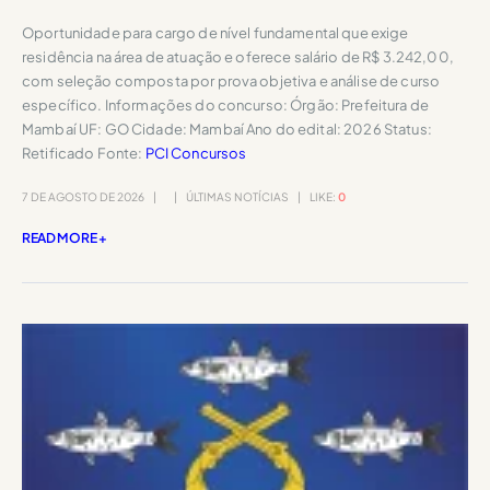
Oportunidade para cargo de nível fundamental que exige
residência na área de atuação e oferece salário de R$ 3.242,00,
com seleção composta por prova objetiva e análise de curso
específico. Informações do concurso: Órgão: Prefeitura de
Mambaí UF: GO Cidade: Mambaí Ano do edital: 2026 Status:
Retificado Fonte:
PCI Concursos
7 DE AGOSTO DE 2026
ÚLTIMAS NOTÍCIAS
LIKE:
0
READ MORE +