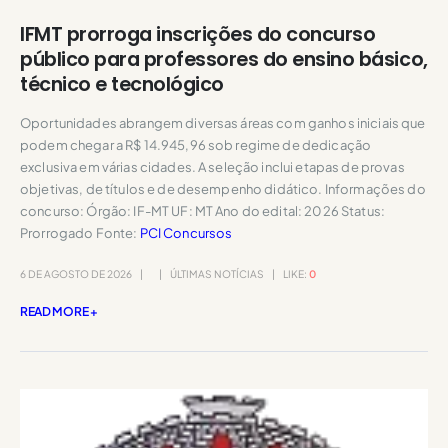
IFMT prorroga inscrições do concurso
público para professores do ensino básico,
técnico e tecnológico
Oportunidades abrangem diversas áreas com ganhos iniciais que
podem chegar a R$ 14.945,96 sob regime de dedicação
exclusiva em várias cidades. A seleção inclui etapas de provas
objetivas, de títulos e de desempenho didático. Informações do
concurso: Órgão: IF-MT UF: MT Ano do edital: 2026 Status:
Prorrogado Fonte:
PCI Concursos
6 DE AGOSTO DE 2026
ÚLTIMAS NOTÍCIAS
LIKE:
0
READ MORE +