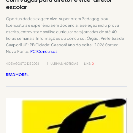
escolar
Oportunidades exigem nível superior em Pedagogia ou
licenciatura e experiência em docência; a seleção inclui prova
escrita, entrevista e análise curricular para jornadas de até 40
horas semanais. Informações do concurso: Órgão: Prefeitura de
Caaporã UF: PB Cidade: Caaporã Ano do edital: 2026 Status:
Novo Fonte:
PCI Concursos
4 DE AGOSTO DE 2026
ÚLTIMAS NOTÍCIAS
LIKE:
0
READ MORE +