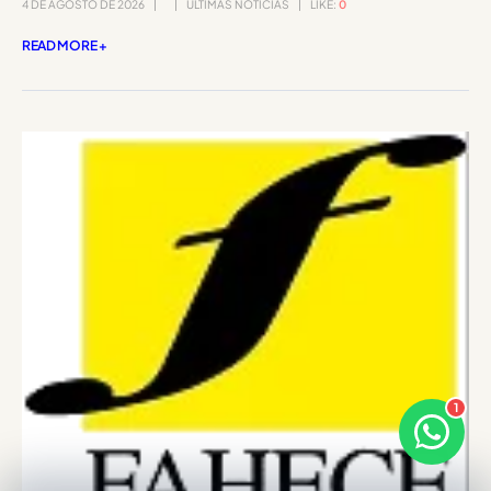
4 DE AGOSTO DE 2026
ÚLTIMAS NOTÍCIAS
LIKE:
0
READ MORE +
1
×
Bom dia! Sou o Marina 🗂️
Responde em breve