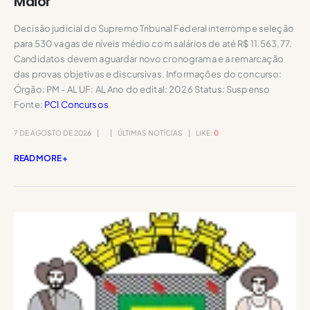
Maior
Decisão judicial do Supremo Tribunal Federal interrompe seleção
para 530 vagas de níveis médio com salários de até R$ 11.563,77.
Candidatos devem aguardar novo cronograma e a remarcação
das provas objetivas e discursivas. Informações do concurso:
Órgão: PM - AL UF: AL Ano do edital: 2026 Status: Suspenso
Fonte:
PCI Concursos
7 DE AGOSTO DE 2026
ÚLTIMAS NOTÍCIAS
LIKE:
0
READ MORE +