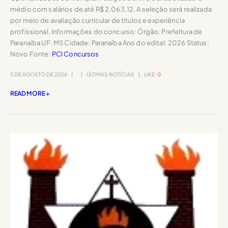
médio com salários de até R$ 2.063,12. A seleção será realizada
por meio de avaliação curricular de títulos e experiência
profissional. Informações do concurso: Órgão: Prefeitura de
Paranaíba UF: MS Cidade: Paranaíba Ano do edital: 2026 Status:
Novo Fonte:
PCI Concursos
5 DE AGOSTO DE 2026
ÚLTIMAS NOTÍCIAS
LIKE:
0
READ MORE +