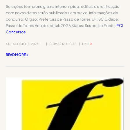
Seleções têm cronograma interrompido; editais de retificação
com novas datas serão publicados em breve. Informações do
concurso: Órgão: Prefeitura de Passo de Torres UF: SC Cidade:
Passo de Torres Ano do edital: 2026 Status: Suspenso Fonte:
PCI
Concursos
6 DE AGOSTO DE 2026
ÚLTIMAS NOTÍCIAS
LIKE:
0
READ MORE +