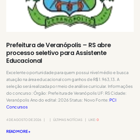
Prefeitura de Veranópolis – RS abre
processo seletivo para Assistente
Educacional
Excelente oportunidade para quem possui nível médio e busca
atuação na área educacional com ganhos de R$ 1.963,13. A
seleção será realizada por meio de análise curricular. Informações
do concurso: Órgão: Prefeitura de Veranópolis UF: RS Cidade:
Veranópolis Ano do edital: 2026 Status: Novo Fonte:
PCI
Concursos
4 DE AGOSTO DE 2026
ÚLTIMAS NOTÍCIAS
LIKE:
0
READ MORE +