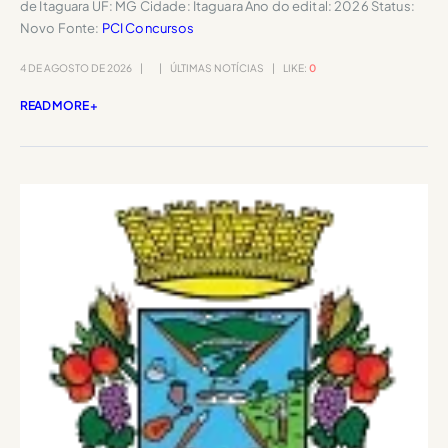
de Itaguara UF: MG Cidade: Itaguara Ano do edital: 2026 Status:
Novo Fonte:
PCI Concursos
4 DE AGOSTO DE 2026
ÚLTIMAS NOTÍCIAS
LIKE:
0
READ MORE +