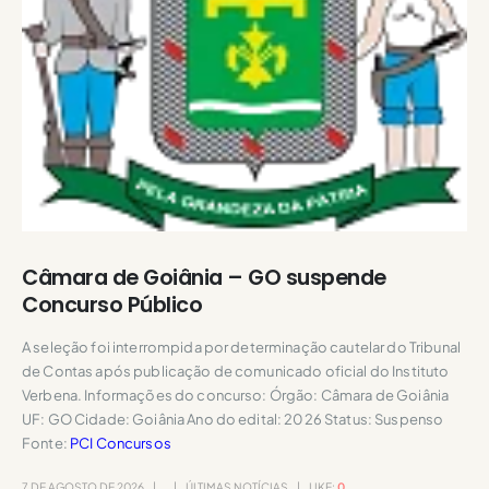
Câmara de Goiânia – GO suspende
Concurso Público
A seleção foi interrompida por determinação cautelar do Tribunal
de Contas após publicação de comunicado oficial do Instituto
Verbena. Informações do concurso: Órgão: Câmara de Goiânia
UF: GO Cidade: Goiânia Ano do edital: 2026 Status: Suspenso
Fonte:
PCI Concursos
7 DE AGOSTO DE 2026
ÚLTIMAS NOTÍCIAS
LIKE:
0