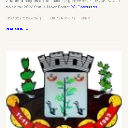
vida. Informações do concurso: Órgão: FAHECE - SC UF: SC Ano
do edital: 2026 Status: Novo Fonte:
PCI Concursos
5 DE AGOSTO DE 2026
ÚLTIMAS NOTÍCIAS
LIKE:
0
READ MORE +