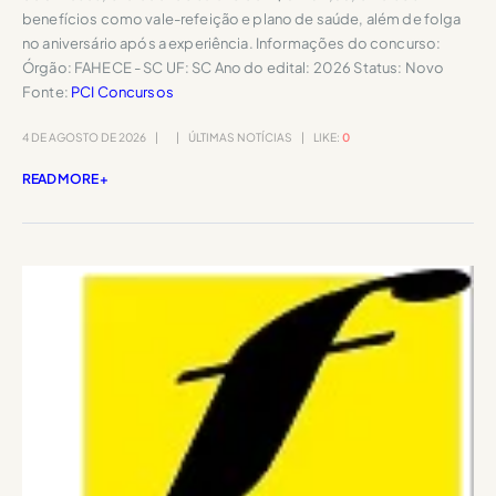
benefícios como vale-refeição e plano de saúde, além de folga
no aniversário após a experiência. Informações do concurso:
Órgão: FAHECE - SC UF: SC Ano do edital: 2026 Status: Novo
Fonte:
PCI Concursos
4 DE AGOSTO DE 2026
ÚLTIMAS NOTÍCIAS
LIKE:
0
READ MORE +