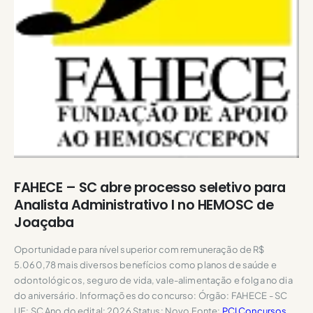
FAHECE – SC abre processo seletivo para
Analista Administrativo I no HEMOSC de
Joaçaba
Oportunidade para nível superior com remuneração de R$
5.060,78 mais diversos benefícios como planos de saúde e
odontológicos, seguro de vida, vale-alimentação e folga no dia
do aniversário. Informações do concurso: Órgão: FAHECE - SC
UF: SC Ano do edital: 2026 Status: Novo Fonte:
PCI Concursos