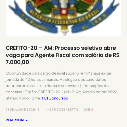
CREFITO-20 – AM: Processo seletivo abre
vaga para Agente Fiscal com salário de R$
7.000,00
Oportunidade para cargo de nível superior em Manaus exige
jornada de 40 horas semanais. A seleção dos candidatos
ocorrerá por análise curricular e entrevista. Informações do
concurso: Órgão: CREFITO-20 - AM UF: AM Ano do edital: 2026
Status: Novo Fonte:
PCI Concursos
28 DE JULHO DE 2026
INSCRIÇÕES ABERTAS
LIKE:
0
READ MORE +