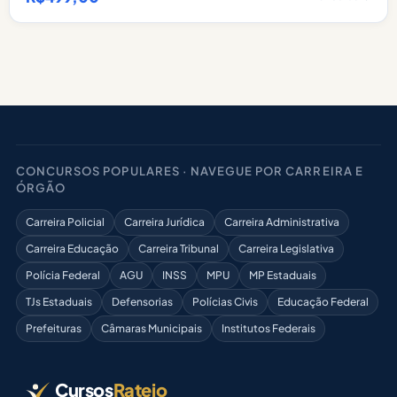
CONCURSOS POPULARES · NAVEGUE POR CARREIRA E
ÓRGÃO
Carreira Policial
Carreira Jurídica
Carreira Administrativa
Carreira Educação
Carreira Tribunal
Carreira Legislativa
Polícia Federal
AGU
INSS
MPU
MP Estaduais
TJs Estaduais
Defensorias
Polícias Civis
Educação Federal
Prefeituras
Câmaras Municipais
Institutos Federais
Cursos
Rateio