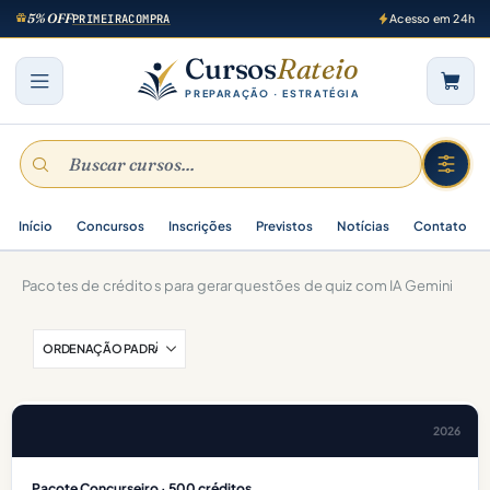
5% OFF
PRIMEIRACOMPRA
Acesso em 24h
Cursos
Rateio
PREPARAÇÃO · ESTRATÉGIA
Início
Concursos
Inscrições
Previstos
Notícias
Contato
Pacotes de créditos para gerar questões de quiz com IA Gemini
2026
Pacote Concurseiro · 500 créditos