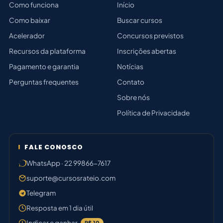
Como funciona
Início
Como baixar
Buscar cursos
Acelerador
Concursos previstos
Recursos da plataforma
Inscrições abertas
Pagamento e garantia
Notícias
Perguntas frequentes
Contato
Sobre nós
Política de Privacidade
FALE CONOSCO
WhatsApp · 22 99866-7617
suporte@cursosrateio.com
Telegram
Resposta em 1 dia útil
Indicar e ganhar
R$ 10