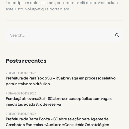
Lorem ipsum dolor sit amet, consectetur elit porta. Vestibulum
ante justo, volutpat quis porta diam.
Posts recentes
7 DE AGOSTO DE 2026
Prefeitura de Paraíso do Sul – RS abre vaga em processo seletivo
para instalador hidráulico
7 DE AGOSTO DE 2026
Fundação InoversaSul – SC abre concurso público com vagas
imediatas e cadastro de reserva
7 DE AGOSTO DE 2026
Prefeitura de Barra Bonita – SC abre seleção para Agente de
Combate a Endemias e Auxiliar de Consultório Odontológico