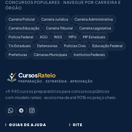
CONCURSOS POPULARES · NAVEGUE POR CARREIRA E
ÓRGÃO
Carreira Policial
Carreira Jurídica
Carreira Administrativa
Carreira Educação
Carreira Tribunal
Carreira Legislativa
Polícia Federal
AGU
INSS
MPU
MP Estaduais
TJs Estaduais
Defensorias
Polícias Civis
Educação Federal
Prefeituras
Câmaras Municipais
Institutos Federais
Cursos
Rateio
PREPARAÇÃO · ESTRATÉGIA · APROVAÇÃO
+9.940 cursos preparatórios para concursos públicos
com modelo rateio · economia de até 90% no preço cheio.
GUIAS DE AJUDA
SITE