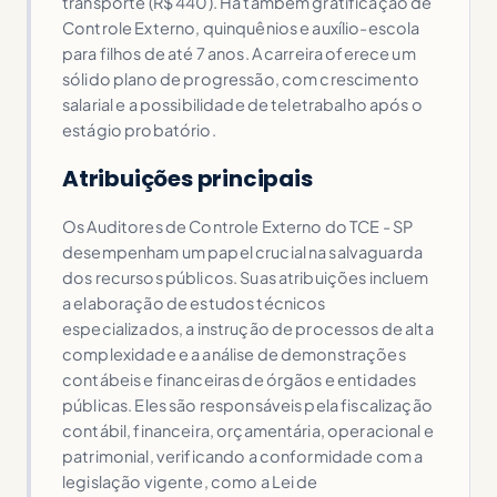
transporte (R$ 440). Há também gratificação de
Controle Externo, quinquênios e auxílio-escola
para filhos de até 7 anos. A carreira oferece um
sólido plano de progressão, com crescimento
salarial e a possibilidade de teletrabalho após o
estágio probatório.
Atribuições principais
Os Auditores de Controle Externo do TCE - SP
desempenham um papel crucial na salvaguarda
dos recursos públicos. Suas atribuições incluem
a elaboração de estudos técnicos
especializados, a instrução de processos de alta
complexidade e a análise de demonstrações
contábeis e financeiras de órgãos e entidades
públicas. Eles são responsáveis pela fiscalização
contábil, financeira, orçamentária, operacional e
patrimonial, verificando a conformidade com a
legislação vigente, como a Lei de