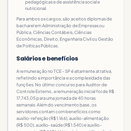
pedagógicas e de assistência social e
nutricional.
Para ambos os cargos, são aceitos diplomas de
bacharel em Administração de Empresas ou
Pública, Ciências Contábeis, Ciências
Econômicas, Direito, Engenharia Civil ou Gestão
de Políticas Públicas.
Salários e benefícios
A remuneração no TCE - SP é altamente atrativa,
refletindo a importância e a complexidade das
funções. No último concurso para Auditor de
Controle Externo, a remuneração inicial foi de R$
17.743,05 para uma jornada de 40 horas
semanais. Além do vencimento base, os
servidores contam com benefícios como
auxílio-refeição (R$ 1.166), auxílio-alimentação
(R$ 500), auxílio-saúde (R$ 1.540) e auxílio-