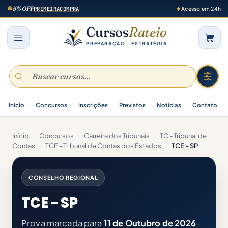
5% OFF
PRIMEIRACOMPRA
Acesso em 24h
Cursos
Rateio
PREPARAÇÃO · ESTRATÉGIA
Início
Concursos
Inscrições
Previstos
Notícias
Contato
Início
›
Concursos
›
Carreira dos Tribunais
›
TC - Tribunal de
Contas
›
TCE - Tribunal de Contas dos Estados
›
TCE - SP
CONSELHO REGIONAL
TCE - SP
Prova marcada para
11 de Outubro de 2026
·