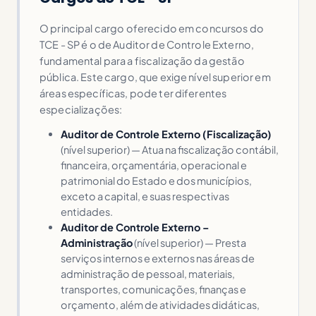
O principal cargo oferecido em concursos do
TCE - SP é o de Auditor de Controle Externo,
fundamental para a fiscalização da gestão
pública. Este cargo, que exige nível superior em
áreas específicas, pode ter diferentes
especializações:
Auditor de Controle Externo (Fiscalização)
(nível superior) — Atua na fiscalização contábil,
financeira, orçamentária, operacional e
patrimonial do Estado e dos municípios,
exceto a capital, e suas respectivas
entidades.
Auditor de Controle Externo –
Administração
(nível superior) — Presta
serviços internos e externos nas áreas de
administração de pessoal, materiais,
transportes, comunicações, finanças e
orçamento, além de atividades didáticas,