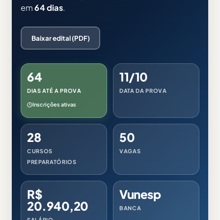
em
64 dias
.
Baixar edital (PDF)
64
11/10
DIAS ATÉ A PROVA
DATA DA PROVA
Inscrições ativas
28
50
CURSOS
VAGAS
PREPARATÓRIOS
R$
Vunesp
20.940,20
BANCA
SALÁRIO