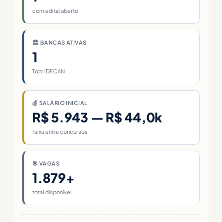
com edital aberto
🏛 BANCAS ATIVAS
1
Top: IDECAN
💰 SALÁRIO INICIAL
R$ 5.943 — R$ 44,0k
faixa entre concursos
🎯 VAGAS
1.879+
total disponível