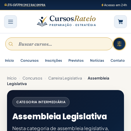
5% OFF
PRIMEIRACOMPRA
Acesso em 24h
Cursos
Rateio
PREPARAÇÃO · ESTRATÉGIA
Início
Concursos
Inscrições
Previstos
Notícias
Contato
Início
›
Concursos
›
Carreira Legislativa
›
Assembleia
Legislativa
CATEGORIA INTERMEDIÁRIA
Assembleia Legislativa
Nesta categoria de assembleia legislativa,