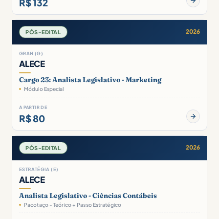
R$ 132
2026
PÓS-EDITAL
GRAN (G)
ALECE
Cargo 23: Analista Legislativo - Marketing
Módulo Especial
A PARTIR DE
R$ 80
2026
PÓS-EDITAL
ESTRATÉGIA (E)
ALECE
Analista Legislativo - Ciências Contábeis
Pacotaço - Teórico + Passo Estratégico