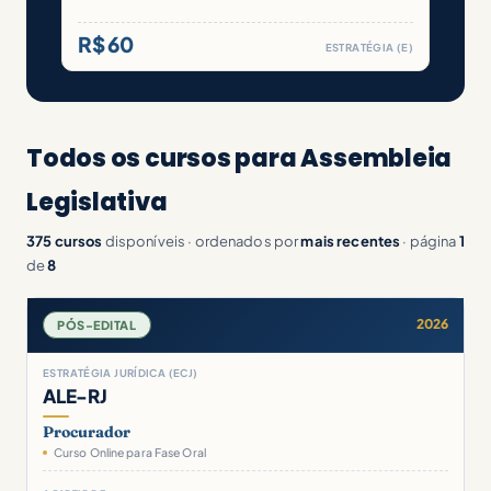
R$ 60
ESTRATÉGIA (E)
Todos os cursos para Assembleia
Legislativa
375 cursos
disponíveis · ordenados por
mais recentes
· página
1
de
8
2026
PÓS-EDITAL
ESTRATÉGIA JURÍDICA (ECJ)
ALE-RJ
Procurador
Curso Online para Fase Oral