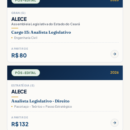
PÓS-EDITAL
GRAN (G)
ALECE
Assembleia Legislativa do Estado do Ceará
Cargo 15: Analista Legislativo
Engenharia Civil
A PARTIR DE
R$ 80
2026
PÓS-EDITAL
ESTRATÉGIA (E)
ALECE
Analista Legislativo - Direito
Pacotaço - Teórico + Passo Estratégico
A PARTIR DE
R$ 132