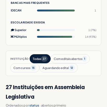
BANCAS MAIS FREQUENTES
IDECAN
1
ESCOLARIDADE EXIGIDA
🎓 Superior
1 (7%)
🔀 Múltiplos
14 (93%)
Todas
Com editais abertos
INSTITUIÇÃO
27
1
Com cursos
Aguardando edital
15
12
27 Instituições em Assembleia
Legislativa
Ordenados por
status
· abertos primeiro