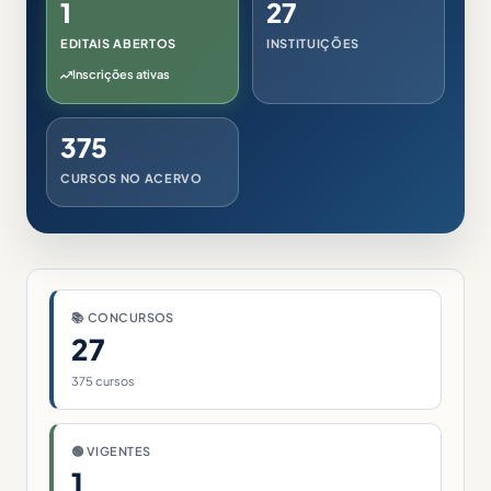
1
27
EDITAIS ABERTOS
INSTITUIÇÕES
Inscrições ativas
375
CURSOS NO ACERVO
📚 CONCURSOS
27
375 cursos
🟢 VIGENTES
1