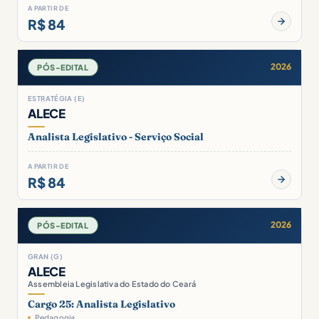
A PARTIR DE
R$ 84
2026
PÓS-EDITAL
ESTRATÉGIA (E)
ALECE
Analista Legislativo - Serviço Social
A PARTIR DE
R$ 84
2026
PÓS-EDITAL
GRAN (G)
ALECE
Assembleia Legislativa do Estado do Ceará
Cargo 25: Analista Legislativo
Pedagogia