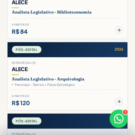
ALECE
Analista Legislativo - Biblioteconomia
A PARTIR DE
R$ 84
2026
PÓS-EDITAL
ESTRATÉGIA (E)
ALECE
Analista Legislativo - Arquivologia
Pacotaço - Teórico + Passo Estratégico
A PARTIR DE
R$ 120
1
×
Boa noite! Sou o Diego 🎯
2026
PÓS-EDITAL
Responde em breve
ESTRATÉGIA (E)