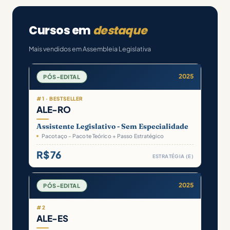
Cursos em
destaque
Mais vendidos em Assembleia Legislativa
2025
PÓS-EDITAL
#1 · BESTSELLER
ALE-RO
Assistente Legislativo - Sem Especialidade
Pacotaço - Pacote Teórico + Passo Estratégico
R$ 76
ESTRATÉGIA (E)
2025
PÓS-EDITAL
#2
ALE-ES