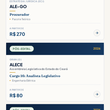
ESTRATÉGIA JURÍDICA (ECJ)
ALE-GO
Procurador
Pacote Teórico
A PARTIR DE
R$ 270
2026
PÓS-EDITAL
GRAN (G)
ALECE
Assembleia Legislativa do Estado do Ceará
Cargo 16: Analista Legislativo
Engenharia Elétrica
A PARTIR DE
R$ 80
2026