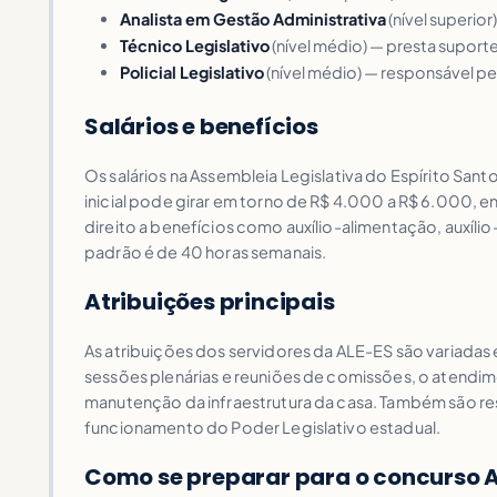
Analista em Gestão Administrativa
(nível superio
Técnico Legislativo
(nível médio) — presta suporte
Policial Legislativo
(nível médio) — responsável p
Salários e benefícios
Os salários na Assembleia Legislativa do Espírito San
inicial pode girar em torno de R$ 4.000 a R$ 6.000, 
direito a benefícios como auxílio-alimentação, auxíl
padrão é de 40 horas semanais.
Atribuições principais
As atribuições dos servidores da ALE-ES são variadas 
sessões plenárias e reuniões de comissões, o atendim
manutenção da infraestrutura da casa. Também são re
funcionamento do Poder Legislativo estadual.
Como se preparar para o concurso 