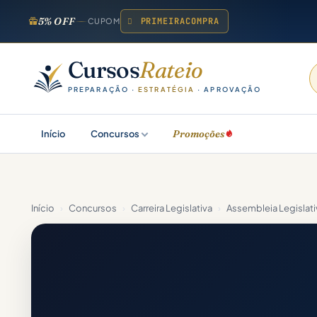
5% OFF
PRIMEIRACOMPRA
CUPOM
Cursos
Rateio
PREPARAÇÃO ·
ESTRATÉGIA
· APROVAÇÃO
Promoções
Início
Concursos
Início
›
Concursos
›
Carreira Legislativa
›
Assembleia Legislati