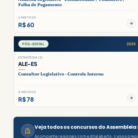
Folha de Pagamento
A PARTIR DE
R$ 60
2025
PÓS-EDITAL
ESTRATÉGIA (E)
ALE-ES
Consultor Legislativo - Controle Interno
A PARTIR DE
R$ 78
Veja todos os concursos do Assembleia 
Acompanhe regionais com edital aberto, cursos prepa