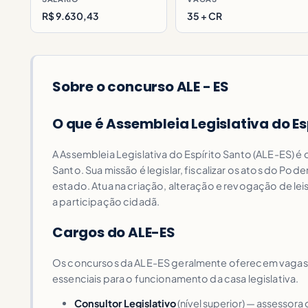
R$ 9.630,43
35 + CR
Sobre o concurso ALE - ES
O que é Assembleia Legislativa do Es
A Assembleia Legislativa do Espírito Santo (ALE-ES) é
Santo. Sua missão é legislar, fiscalizar os atos do Po
estado. Atua na criação, alteração e revogação de le
a participação cidadã.
Cargos do ALE-ES
Os concursos da ALE-ES geralmente oferecem vagas p
essenciais para o funcionamento da casa legislativa.
Consultor Legislativo
(nível superior) — assessor