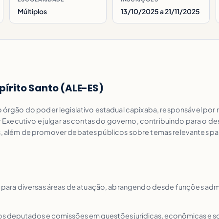
Múltiplos
13/10/2025 a 21/11/2025
pírito Santo (ALE-ES)
 o órgão do poder legislativo estadual capixaba, responsável por
der Executivo e julgar as contas do governo, contribuindo para o 
is, além de promover debates públicos sobre temas relevantes pa
ara diversas áreas de atuação, abrangendo desde funções admini
a os deputados e comissões em questões jurídicas, econômicas e so