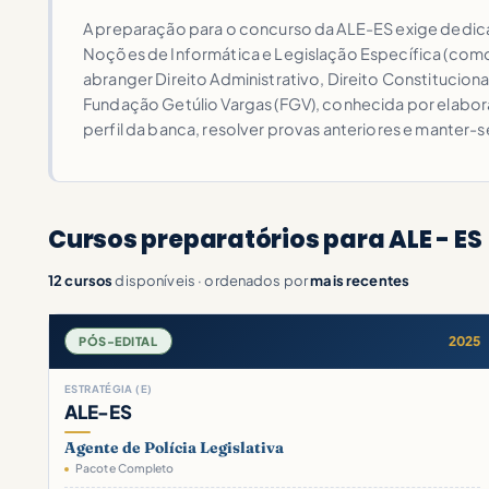
A preparação para o concurso da ALE-ES exige dedica
Noções de Informática e Legislação Específica (como
abranger Direito Administrativo, Direito Constitucion
Fundação Getúlio Vargas (FGV), conhecida por elabor
perfil da banca, resolver provas anteriores e manter-se
Cursos preparatórios para ALE - ES
12 cursos
disponíveis · ordenados por
mais recentes
2025
PÓS-EDITAL
ESTRATÉGIA (E)
ALE-ES
Agente de Polícia Legislativa
Pacote Completo