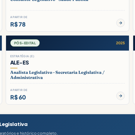
A PARTIR DE
R$ 78
2025
PÓS-EDITAL
ESTRATÉGIA (E)
ALE-ES
Analista Legislativo - Secretaria Legislativa /
Administrativa
A PARTIR DE
R$ 60
Legislativa
ratórios e histórico completo.