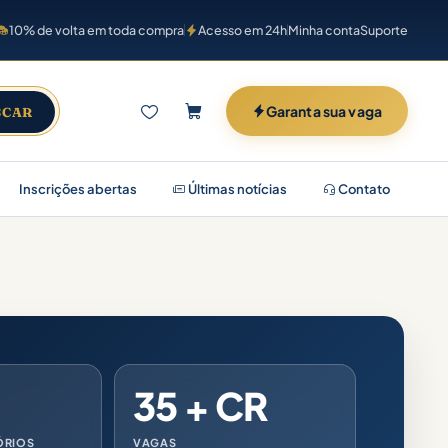
10% de volta em toda compra
Acesso em 24h
Minha conta
Suporte
Garanta sua vaga
SCAR
Inscrições abertas
Últimas notícias
Contato
35 + CR
ÓRIOS
VAGAS