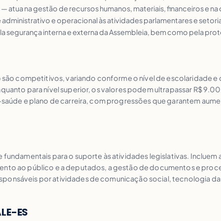
r) — atua na gestão de recursos humanos, materiais, financeiros e n
 administrativo e operacional às atividades parlamentares e setoria
ela segurança interna e externa da Assembleia, bem como pela pro
to são competitivos, variando conforme o nível de escolaridade e
enquanto para nível superior, os valores podem ultrapassar R$ 9.
io-saúde e plano de carreira, com progressões que garantem aumen
e fundamentais para o suporte às atividades legislativas. Inclue
ento ao público e a deputados, a gestão de documentos e processo
sponsáveis por atividades de comunicação social, tecnologia da
ALE-ES