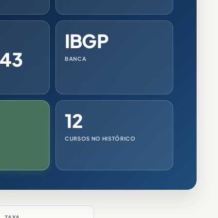
IBGP
,43
BANCA
12
CURSOS NO HISTÓRICO
TAXA