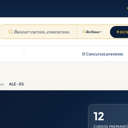
Refinar
BU
Concursos previstos
va
›
ALE - ES
12
CURSOS PREPARAT