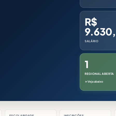
R$
9.630
SALÁRIO
1
REGIONAL ABERTA
Veja abaixo
ESCOLARIDADE
INSCRIÇÕES