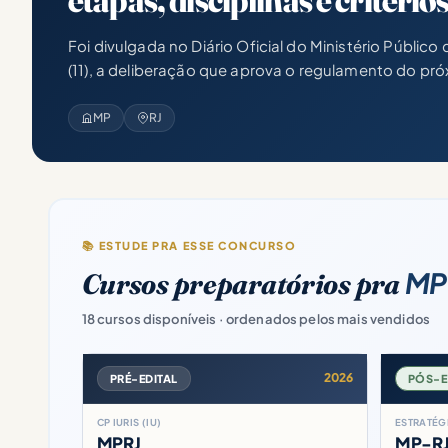
etapas, disciplinas e critério
Foi divulgada no Diário Oficial do Ministério Público
(11), a deliberação que aprova o regulamento do pró
MP
RJ
📚 ESTUDE PRA ESSE CONCURSO
MP 
Cursos preparatórios pra
18 cursos disponíveis · ordenados pelos mais vendidos
2026
PRÉ-EDITAL
PÓS-E
CP IURIS (IU)
ESTRATÉGI
MPRJ
MP-R