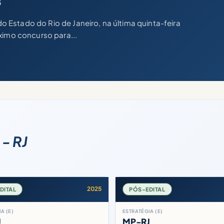
s
 do Estado do Rio de Janeiro, na última quinta-feira
ximo concurso para...
- RJ
2025
DITAL
PÓS-EDITAL
A (E)
ESTRATÉGIA (E)
J
MP-RJ