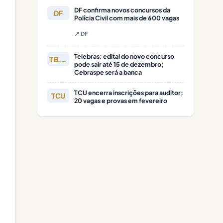
DF confirma novos concursos da
DF
Polícia Civil com mais de 600 vagas
📍 DF
Telebras: edital do novo concurso
TELEBRAS
pode sair até 15 de dezembro;
Cebraspe será a banca
TCU encerra inscrições para auditor;
TCU
20 vagas e provas em fevereiro