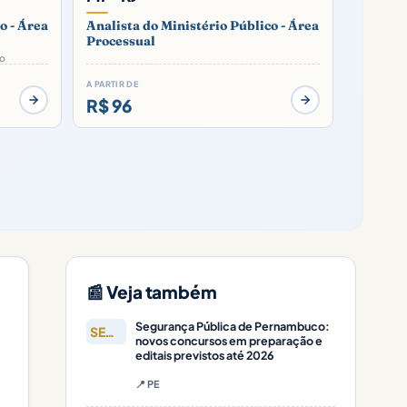
o - Área
Analista do Ministério Público - Área
Processual
co
A PARTIR DE
R$ 96
📰 Veja também
Segurança Pública de Pernambuco:
SEGURANÇA
novos concursos em preparação e
editais previstos até 2026
📍 PE