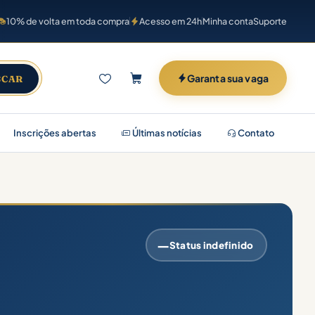
10% de volta em toda compra
Acesso em 24h
Minha conta
Suporte
Garanta sua vaga
SCAR
Inscrições abertas
Últimas notícias
Contato
—
Status indefinido