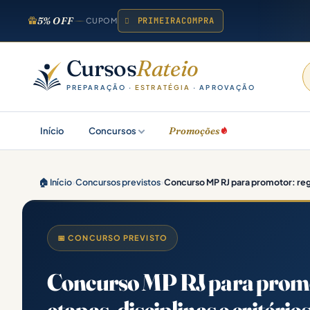
5% OFF
PRIMEIRACOMPRA
CUPOM
Cursos
Rateio
PREPARAÇÃO ·
ESTRATÉGIA
· APROVAÇÃO
Promoções
Início
Concursos
🏠 Início
›
Concursos previstos
›
Concurso MP RJ para promotor: re
📅 CONCURSO PREVISTO
Concurso MP RJ para promo