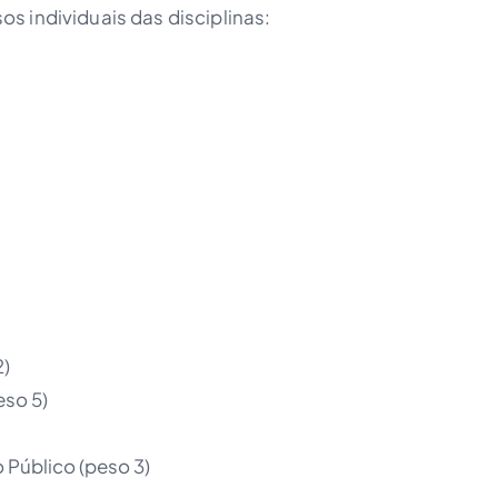
s individuais das disciplinas:
2)
eso 5)
o Público (peso 3)