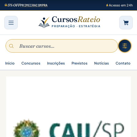
5% OFF
PRIMEIRACOMPRA
Acesso em 24h
Cursos
Rateio
PREPARAÇÃO · ESTRATÉGIA
Início
Concursos
Inscrições
Previstos
Notícias
Contato