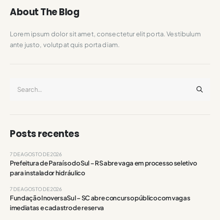
About The Blog
Lorem ipsum dolor sit amet, consectetur elit porta. Vestibulum
ante justo, volutpat quis porta diam.
Posts recentes
7 DE AGOSTO DE 2026
Prefeitura de Paraíso do Sul – RS abre vaga em processo seletivo
para instalador hidráulico
7 DE AGOSTO DE 2026
Fundação InoversaSul – SC abre concurso público com vagas
imediatas e cadastro de reserva