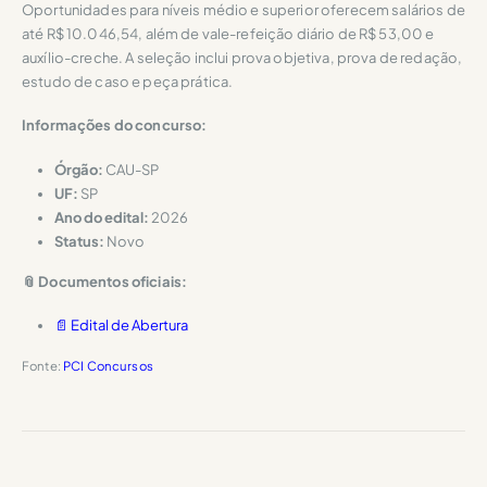
Oportunidades para níveis médio e superior oferecem salários de
até R$ 10.046,54, além de vale-refeição diário de R$ 53,00 e
auxílio-creche. A seleção inclui prova objetiva, prova de redação,
estudo de caso e peça prática.
Informações do concurso:
Órgão:
CAU-SP
UF:
SP
Ano do edital:
2026
Status:
Novo
📎 Documentos oficiais:
📄 Edital de Abertura
Fonte:
PCI Concursos