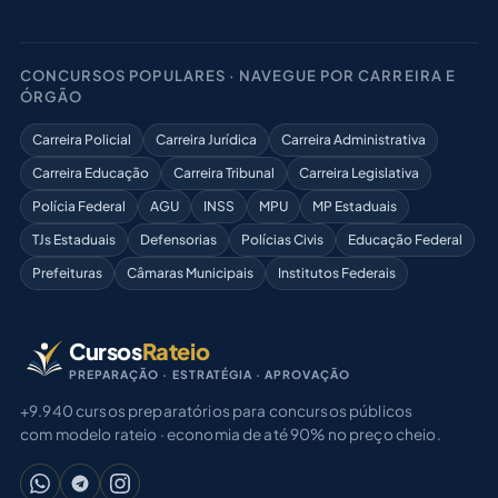
CONCURSOS POPULARES · NAVEGUE POR CARREIRA E
ÓRGÃO
Carreira Policial
Carreira Jurídica
Carreira Administrativa
Carreira Educação
Carreira Tribunal
Carreira Legislativa
Polícia Federal
AGU
INSS
MPU
MP Estaduais
TJs Estaduais
Defensorias
Polícias Civis
Educação Federal
Prefeituras
Câmaras Municipais
Institutos Federais
Cursos
Rateio
PREPARAÇÃO · ESTRATÉGIA · APROVAÇÃO
+9.940 cursos preparatórios para concursos públicos
com modelo rateio · economia de até 90% no preço cheio.