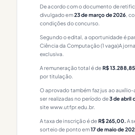
De acordo com o documento de retifica
divulgado em
23 de março de 2026
, c
condições do concurso.
Segundo o edital, a oportunidade é par
Ciência da Computação (1 vaga)A jorn
exclusiva.
A remuneração total é de
R$ 13.288,85
por titulação.
O aprovado também faz jus ao auxílio
ser realizadas no período de
3 de abril
site www.utfpr.edu.br.
A taxa de inscrição é de
R$ 265,00.
A s
sorteio de ponto em
17 de maio de 20