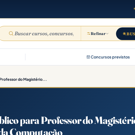
Refinar
BU
Concursos previstos
Professor do Magistério...
lico para Professor do Magistéri
a da Computação