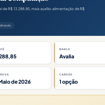
de R$ 13.288,85, mais auxílio-alimentação de R$
rdinando
ATÉ
BANCA
288,85
Avalia
PROVA
CARGOS
 Maio de 2026
1 opção