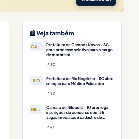
📰 Veja também
Prefeitura de Campos Novos – SC
CAMPOS
abre processo seletivo para o cargo
de motorista
📍 SC
Prefeitura de Rio Negrinho – SC abre
RIO
seleção para Médico Psiquiatra
📍 SC
Câmara de Nilópolis – RJ prorroga
NILÓPOLIS
inscrições do concurso com 35
vagas imediatas e cadastro de
reserva
📍 RJ