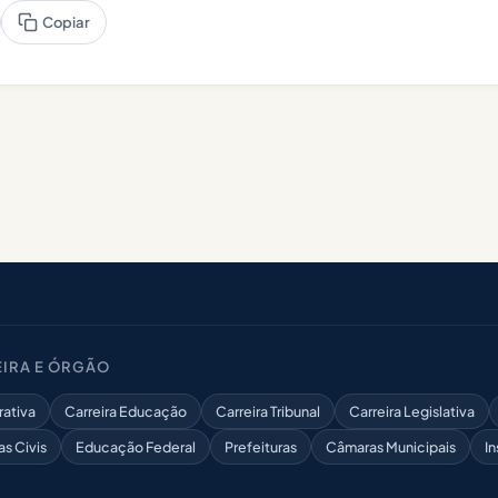
Copiar
IRA E ÓRGÃO
rativa
Carreira Educação
Carreira Tribunal
Carreira Legislativa
as Civis
Educação Federal
Prefeituras
Câmaras Municipais
In