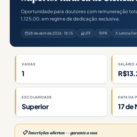
Oportunidade para doutores com remuneração total 
1.125,00, em regime de dedicação exclusiva.
28 de abril de 2026 · 18:15
UTF
PR
Leticia Fe
VAGAS
SALÁRIO 
1
R$13.
ESCOLARIDADE
DATA DA 
Superior
17 de
📋 Inscrições abertas — garante a sua