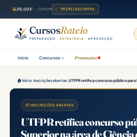
5% OFF
PRIMEIRACOMPRA
CUPOM
Cursos
Rateio
PREPARAÇÃO ·
ESTRATÉGIA
· APROVAÇÃO
Promoções
Início
Concursos
🏠 Início
›
Inscrições abertas
›
UTFPR retifica concurso público para 
📋 INSCRIÇÕES ABERTAS
UTFPR retifica concurso púb
Superior na área de Ciênci