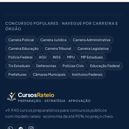
CONCURSOS POPULARES · NAVEGUE POR CARREIRA E
ÓRGÃO
Carreira Policial
Carreira Jurídica
Carreira Administrativa
Carreira Educação
Carreira Tribunal
Carreira Legislativa
Polícia Federal
AGU
INSS
MPU
MP Estaduais
TJs Estaduais
Defensorias
Polícias Civis
Educação Federal
Prefeituras
Câmaras Municipais
Institutos Federais
Cursos
Rateio
PREPARAÇÃO · ESTRATÉGIA · APROVAÇÃO
+9.940 cursos preparatórios para concursos públicos
com modelo rateio · economia de até 90% no preço cheio.