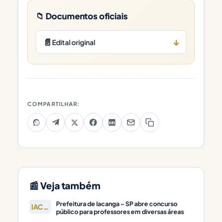
📁 Documentos oficiais
📄
↓
Edital original
COMPARTILHAR:
📰 Veja também
Prefeitura de Iacanga – SP abre concurso
IACANGA
público para professores em diversas áreas