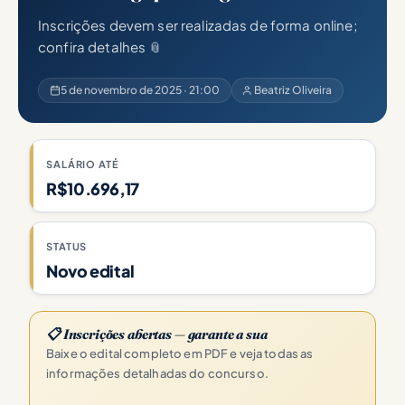
Inscrições devem ser realizadas de forma online;
confira detalhes 📎
5 de novembro de 2025 · 21:00
Beatriz Oliveira
SALÁRIO ATÉ
R$10.696,17
STATUS
Novo edital
📋 Inscrições abertas — garante a sua
Baixe o edital completo em PDF e veja todas as
informações detalhadas do concurso.