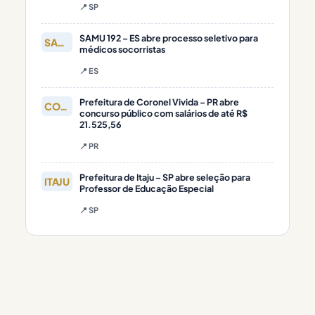
📍 SP
SAMU 192 – ES abre processo seletivo para
SAMU
médicos socorristas
📍 ES
Prefeitura de Coronel Vivida – PR abre
CORONEL
concurso público com salários de até R$
21.525,56
📍 PR
Prefeitura de Itaju – SP abre seleção para
ITAJU
Professor de Educação Especial
📍 SP