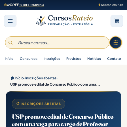
5% OFF
PRIMEIRACOMPRA
Acesso em 24h
Cursos
Rateio
PREPARAÇÃO · ESTRATÉGIA
Início
Concursos
Inscrições
Previstos
Notícias
Contato
🏠 Início
›
Inscrições abertas
›
USP promove edital de Concurso Público com uma...
📋 INSCRIÇÕES ABERTAS
USP promove edital de Concurso Público
com uma vaga para cargo de Professor