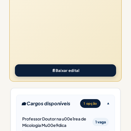
📄
Baixar edital
💼 Cargos disponíveis
1 opção
Professor Doutor na u00e1rea de
1 vaga
Micologia Mu00e9dica