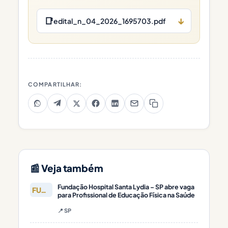
📑
↓
edital_n_04_2026_1695703.pdf
COMPARTILHAR:
📰 Veja também
Fundação Hospital Santa Lydia – SP abre vaga
FUNDAÇÃO
para Profissional de Educação Física na Saúde
📍 SP