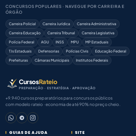
CONCURSOS POPULARES · NAVEGUE POR CARREIRA E
ÓRGÃO
Carreira Policial
Carreira Jurídica
Carreira Administrativa
Carreira Educação
Carreira Tribunal
Carreira Legislativa
Polícia Federal
AGU
INSS
MPU
MP Estaduais
TJs Estaduais
Defensorias
Polícias Civis
Educação Federal
Prefeituras
Câmaras Municipais
Institutos Federais
Cursos
Rateio
PREPARAÇÃO · ESTRATÉGIA · APROVAÇÃO
+9.940 cursos preparatórios para concursos públicos
com modelo rateio · economia de até 90% no preço cheio.
GUIAS DE AJUDA
SITE