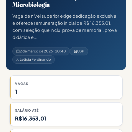
Microbiologia
Vaga de nível superior exige dedicação exclusiva
e oferece remuneração inicial de R$ 16.353,01,
com seleção que inclui prova de memorial, prova
didática e...
2 de março de 2026 · 20:40
USP
Leticia Ferdinando
VAGAS
1
SALÁRIO ATÉ
R$16.353,01