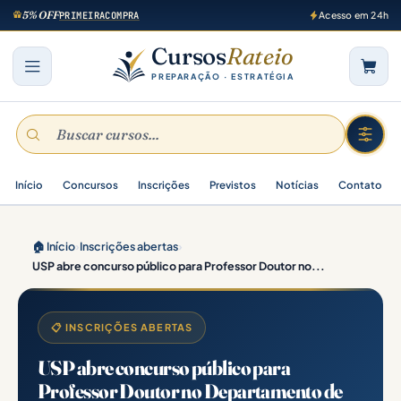
5% OFF
PRIMEIRACOMPRA
Acesso em 24h
Cursos
Rateio
PREPARAÇÃO · ESTRATÉGIA
Início
Concursos
Inscrições
Previstos
Notícias
Contato
🏠 Início
›
Inscrições abertas
›
USP abre concurso público para Professor Doutor no...
📋 INSCRIÇÕES ABERTAS
USP abre concurso público para
Professor Doutor no Departamento de