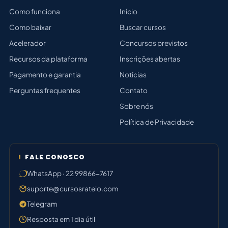
Como funciona
Início
Como baixar
Buscar cursos
Acelerador
Concursos previstos
Recursos da plataforma
Inscrições abertas
Pagamento e garantia
Notícias
Perguntas frequentes
Contato
Sobre nós
Política de Privacidade
FALE CONOSCO
WhatsApp · 22 99866-7617
suporte@cursosrateio.com
Telegram
Resposta em 1 dia útil