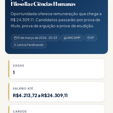
Filosofia e Ciências Humanas
Oportunidade oferece remuneração que chega a
R$ 24.309,11. Candidatos passarão por prova de
título, prova de arguição e prova de erudição.
31 de março de 2026 · 20:53
UNICAMP
SP
Leticia Ferdinando
VAGAS
1
SALÁRIO ATÉ
R$4.213,72 a R$24.309,11
CARGOS