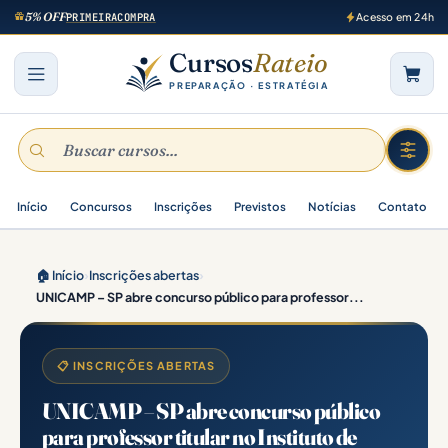
5% OFF
PRIMEIRACOMPRA
Acesso em 24h
Cursos
Rateio
PREPARAÇÃO · ESTRATÉGIA
Início
Concursos
Inscrições
Previstos
Notícias
Contato
🏠 Início
›
Inscrições abertas
›
UNICAMP – SP abre concurso público para professor...
📋 INSCRIÇÕES ABERTAS
UNICAMP – SP abre concurso público
para professor titular no Instituto de