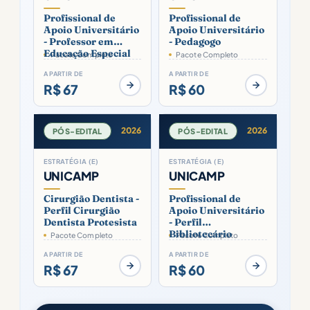
Profissional de
Profissional de
Apoio Universitário
Apoio Universitário
- Professor em
- Pedagogo
Educação Especial
Pacote Completo
Pacote Completo
A PARTIR DE
A PARTIR DE
R$ 67
R$ 60
2026
2026
PÓS-EDITAL
PÓS-EDITAL
ESTRATÉGIA (E)
ESTRATÉGIA (E)
UNICAMP
UNICAMP
Cirurgião Dentista -
Profissional de
Perfil Cirurgião
Apoio Universitário
Dentista Protesista
- Perfil
Bibliotecário
Pacote Completo
Pacote Completo
A PARTIR DE
A PARTIR DE
R$ 67
R$ 60