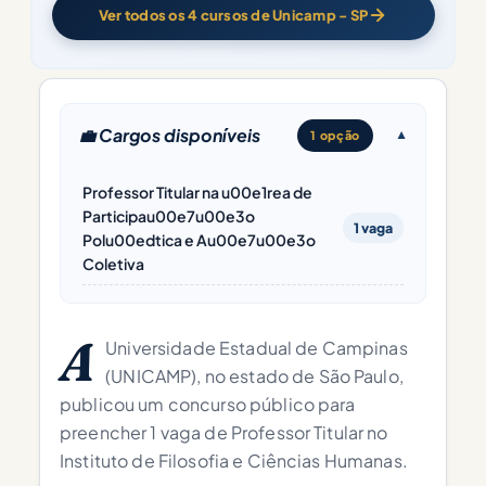
Ver todos os 4 cursos de Unicamp - SP
💼 Cargos disponíveis
1 opção
Professor Titular na u00e1rea de
Participau00e7u00e3o
1 vaga
Polu00edtica e Au00e7u00e3o
Coletiva
A
Universidade Estadual de Campinas
(UNICAMP), no estado de São Paulo,
publicou um concurso público para
preencher 1 vaga de Professor Titular no
Instituto de Filosofia e Ciências Humanas.