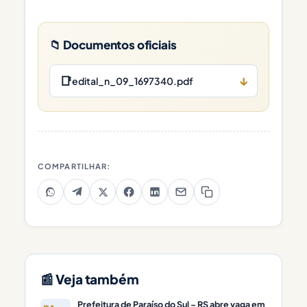
📁 Documentos oficiais
📑
↓
edital_n_09_1697340.pdf
COMPARTILHAR:
📰 Veja também
Prefeitura de Paraíso do Sul – RS abre vaga em