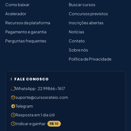
Como baixar
Buscar cursos
Acelerador
Concursos previstos
Recursos da plataforma
Inscrições abertas
Pagamento e garantia
Notícias
Perguntas frequentes
Contato
Sobre nós
Política de Privacidade
FALE CONOSCO
WhatsApp · 22 99866-7617
suporte@cursosrateio.com
Telegram
Resposta em 1 dia útil
Indicar e ganhar
R$ 10