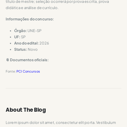
título de mestre; seleção ocorrerá por prova escrita, prova
didática e análise de currículo.
Informações do concurso:
Órgão:
UNE-SP
UF:
SP
Ano do edital:
2026
Status:
Novo
📎 Documentos oficiais:
Fonte:
PCI Concursos
About The Blog
Lorem ipsum dolor sit amet, consectetur elit porta. Vestibulum