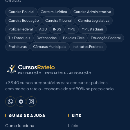
ÓRGÃO
Carreira Policial
Carreira Jurídica
Carreira Administrativa
Carreira Educação
Carreira Tribunal
Carreira Legislativa
Polícia Federal
AGU
INSS
MPU
MP Estaduais
TJs Estaduais
Defensorias
Polícias Civis
Educação Federal
Prefeituras
Câmaras Municipais
Institutos Federais
Cursos
Rateio
PREPARAÇÃO · ESTRATÉGIA · APROVAÇÃO
+9.940 cursos preparatórios para concursos públicos
com modelo rateio · economia de até 90% no preço cheio.
GUIAS DE AJUDA
SITE
Como funciona
Início