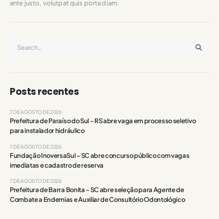
ante justo, volutpat quis porta diam.
Posts recentes
7 DE AGOSTO DE 2026
Prefeitura de Paraíso do Sul – RS abre vaga em processo seletivo
para instalador hidráulico
7 DE AGOSTO DE 2026
Fundação InoversaSul – SC abre concurso público com vagas
imediatas e cadastro de reserva
7 DE AGOSTO DE 2026
Prefeitura de Barra Bonita – SC abre seleção para Agente de
Combate a Endemias e Auxiliar de Consultório Odontológico