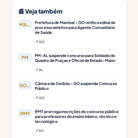
📰 Veja também
Prefeitura de Mambaí – GO retifica edital de
MAMBAÍ
processo seletivo para Agente Comunitário
de Saúde
📍 GO
PM-AL suspende concurso para Soldado do
PM
Quadro de Praças e Oficial de Estado-Maior
📍 AL
Câmara de Goiânia – GO suspende Concurso
GOIÂNIA
Público
📍 GO
IFMT prorroga inscrições do concurso público
IFMT
para professores do ensino básico, técnico e
tecnológico
📍 MT