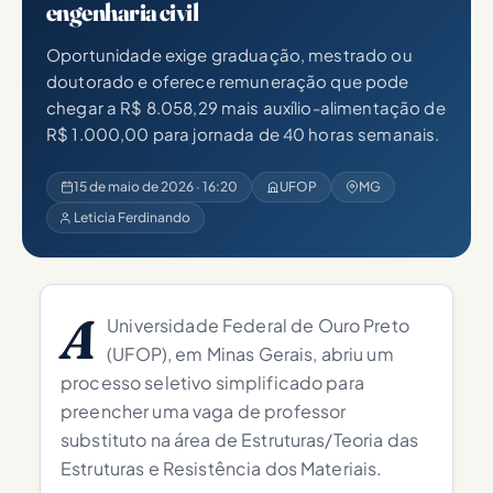
engenharia civil
Oportunidade exige graduação, mestrado ou
doutorado e oferece remuneração que pode
chegar a R$ 8.058,29 mais auxílio-alimentação de
R$ 1.000,00 para jornada de 40 horas semanais.
15 de maio de 2026 · 16:20
UFOP
MG
Leticia Ferdinando
A
Universidade Federal de Ouro Preto
(UFOP), em Minas Gerais, abriu um
processo seletivo simplificado para
preencher uma vaga de professor
substituto na área de Estruturas/Teoria das
Estruturas e Resistência dos Materiais.