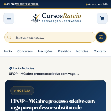
5% OFF
PRIMEIRACOMPRA
Acesso em 24h
Cursos
Rateio
PREPARAÇÃO · ESTRATÉGIA
Início
Concursos
Inscrições
Previstos
Notícias
Contato
🏠 Início
›
Notícias
›
UFOP – MG abre processo seletivo com vaga...
⚡ NOTÍCIA
UFOP – MG abre processo seletivo com
vaga para professor substituto de