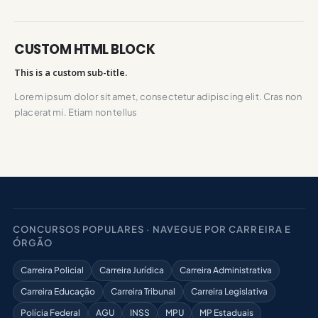
CUSTOM HTML BLOCK
This is a custom sub-title.
Lorem ipsum dolor sit amet, consectetur adipiscing elit. Cras non
placerat mi. Etiam non tellus
CONCURSOS POPULARES · NAVEGUE POR CARREIRA E
ÓRGÃO
Carreira Policial
Carreira Jurídica
Carreira Administrativa
Carreira Educação
Carreira Tribunal
Carreira Legislativa
Polícia Federal
AGU
INSS
MPU
MP Estaduais