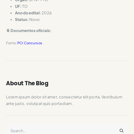
UF:
TO
Ano do edital:
2026
Status:
Novo
📎 Documentos oficiais:
Fonte:
PCI Concursos
About The Blog
Lorem ipsum dolor sit amet, consectetur elit porta. Vestibulum
ante justo, volutpat quis porta diam.