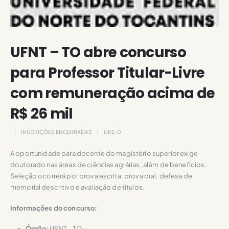
UFNT – TO abre concurso
para Professor Titular-Livre
com remuneração acima de
R$ 26 mil
INSCRIÇÕES ENCERRADAS
LIKE:
0
A oportunidade para docente do magistério superior exige
doutorado nas áreas de ciências agrárias, além de benefícios.
Seleção ocorrerá por prova escrita, prova oral, defesa de
memorial descritivo e avaliação de títulos.
Informações do concurso:
Órgão:
UFNT – TO