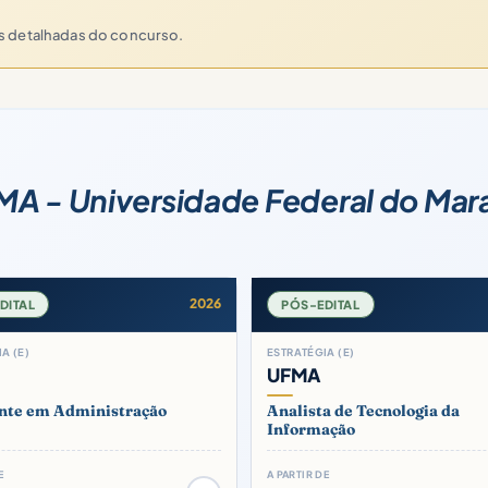
es detalhadas do concurso.
A - Universidade Federal do Ma
2026
DITAL
PÓS-EDITAL
A (E)
ESTRATÉGIA (E)
UFMA
ente em Administração
Analista de Tecnologia da
Informação
E
A PARTIR DE