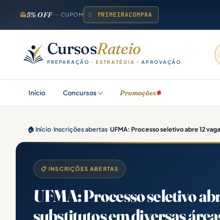
5% OFF
PRIMEIRACOMPRA
CUPOM
Cursos
Rateio
PREPARAÇÃO ·
ESTRATÉGIA
· APROVAÇÃO
Promoções
Início
Concursos
🏠 Início
›
Inscrições abertas
›
UFMA: Processo seletivo abre 12 vaga
📋 INSCRIÇÕES ABERTAS
UFMA: Processo seletivo abr
substitutos em diversas área