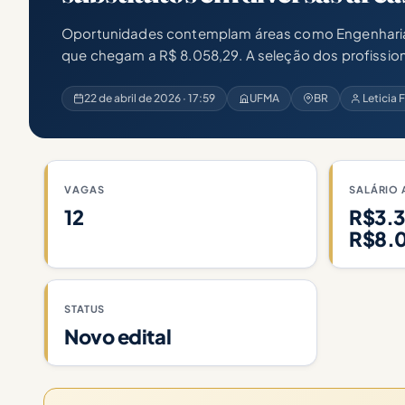
Oportunidades contemplam áreas como Engenharia, M
que chegam a R$ 8.058,29. A seleção dos profissionai
22 de abril de 2026 · 17:59
UFMA
BR
Leticia
VAGAS
SALÁRIO 
12
R$3.3
R$8.
STATUS
Novo edital