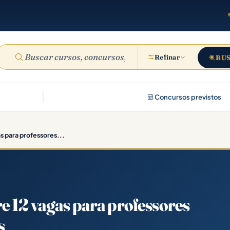
Refinar
BU
Concursos previstos
s para professores...
e 12 vagas para professores
s