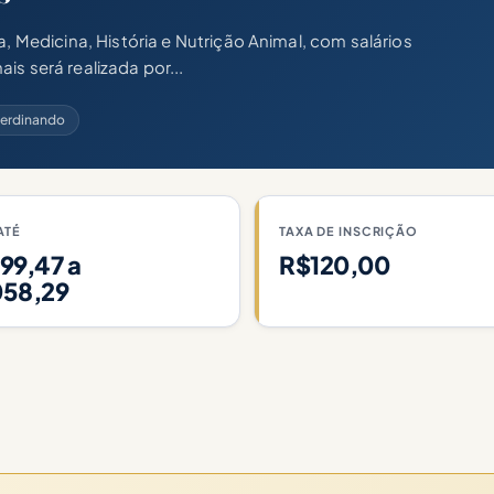
edicina, História e Nutrição Animal, com salários
s será realizada por...
 Ferdinando
ATÉ
TAXA DE INSCRIÇÃO
99,47 a
R$120,00
058,29