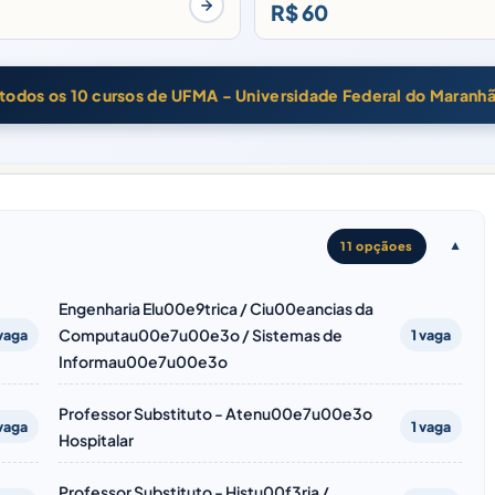
R$ 60
 todos os 10 cursos de UFMA - Universidade Federal do Maranh
11 opçãoes
Engenharia Elu00e9trica / Ciu00eancias da
Computau00e7u00e3o / Sistemas de
 vaga
1 vaga
Informau00e7u00e3o
Professor Substituto - Atenu00e7u00e3o
 vaga
1 vaga
Hospitalar
Professor Substituto - Histu00f3ria /