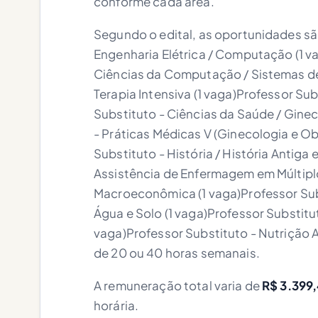
conforme cada área.
Segundo o edital, as oportunidades sã
Engenharia Elétrica / Computação (1 va
Ciências da Computação / Sistemas de 
Terapia Intensiva (1 vaga)Professor Su
Substituto - Ciências da Saúde / Ginec
- Práticas Médicas V (Ginecologia e Obs
Substituto - História / História Antiga 
Assistência de Enfermagem em Múltiplo
Macroeconômica (1 vaga)Professor Subs
Água e Solo (1 vaga)Professor Substitut
vaga)Professor Substituto - Nutrição A
de 20 ou 40 horas semanais.
A remuneração total varia de
R$ 3.399,
horária.