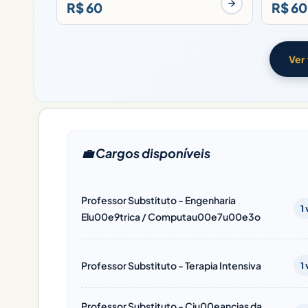
R$ 60
R$ 60
Ver
💼 Cargos disponíveis
Professor Substituto - Engenharia
1
Elu00e9trica / Computau00e7u00e3o
Professor Substituto - Terapia Intensiva
1
Professor Substituto - Ciu00eancias da