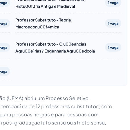
 vaga
1 vaga
Histu00f3ria Antiga e Medieval
Professor Substituto - Teoria
 vaga
1 vaga
Macroeconu00f4mica
Professor Substituto - Ciu00eancias
 vaga
1 vaga
Agru00e1rias / Engenharia Agru00edcola
 vaga
ão (UFMA) abriu um Processo Seletivo
 temporária de 12 professores substitutos, com
 para pessoas negras e para pessoas com
m pós-graduação lato sensu ou stricto sensu,