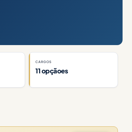
CARGOS
11 opçãoes