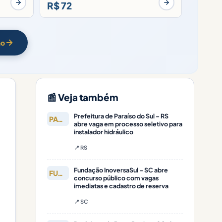
R$ 72
ão
📰 Veja também
Prefeitura de Paraíso do Sul – RS
PARAÍSO DO
abre vaga em processo seletivo para
instalador hidráulico
📍 RS
Fundação InoversaSul – SC abre
FUNDAÇÃO
concurso público com vagas
imediatas e cadastro de reserva
📍 SC