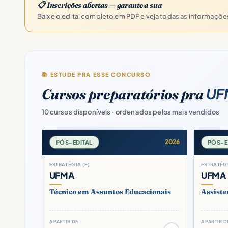
📋 Inscrições abertas — garante a sua
Baixe o edital completo em PDF e veja todas as informaçõ
📚 ESTUDE PRA ESSE CONCURSO
UFM
Cursos preparatórios pra
10 cursos disponíveis · ordenados pelos mais vendidos
2026
PÓS-EDITAL
PÓS-E
ESTRATÉGIA (E)
ESTRATÉGI
UFMA
UFMA
Técnico em Assuntos Educacionais
Assist
A PARTIR DE
A PARTIR D