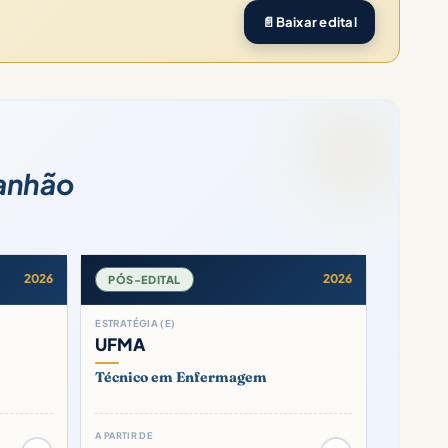
📄
Baixar edital
ranhão
2026
2026
PÓS-EDITAL
ESTRATÉGIA (E)
UFMA
Técnico em Enfermagem
A PARTIR DE