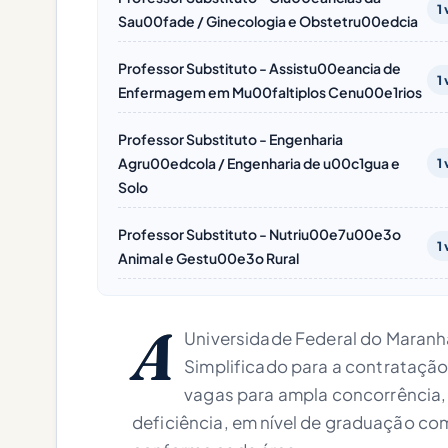
1
Sau00fade / Ginecologia e Obstetru00edcia
Professor Substituto - Assistu00eancia de
1
Enfermagem em Mu00faltiplos Cenu00e1rios
Professor Substituto - Engenharia
Agru00edcola / Engenharia de u00c1gua e
1
Solo
Professor Substituto - Nutriu00e7u00e3o
1
Animal e Gestu00e3o Rural
A
Universidade Federal do Maranh
Simplificado para a contratação
vagas para ampla concorrência,
deficiência, em nível de graduação co