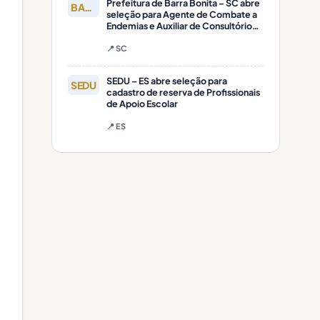
Prefeitura de Barra Bonita – SC abre
BARRA
seleção para Agente de Combate a
Endemias e Auxiliar de Consultório
Odontológico
📍 SC
SEDU – ES abre seleção para
SEDU
cadastro de reserva de Profissionais
de Apoio Escolar
📍 ES