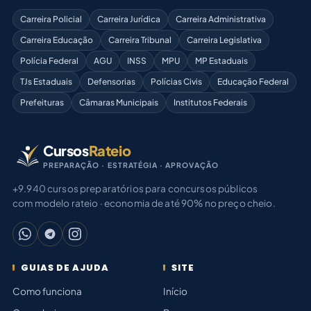
Carreira Policial
Carreira Jurídica
Carreira Administrativa
Carreira Educação
Carreira Tribunal
Carreira Legislativa
Polícia Federal
AGU
INSS
MPU
MP Estaduais
TJs Estaduais
Defensorias
Polícias Civis
Educação Federal
Prefeituras
Câmaras Municipais
Institutos Federais
Cursos
Rateio
PREPARAÇÃO · ESTRATÉGIA · APROVAÇÃO
+9.940 cursos preparatórios para concursos públicos
com modelo rateio · economia de até 90% no preço cheio.
GUIAS DE AJUDA
SITE
Como funciona
Início