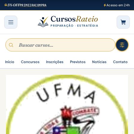
5% OFF
PRIMEIRACOMPRA
Acesso em 24h
Cursos
Rateio
PREPARAÇÃO · ESTRATÉGIA
Início
Concursos
Inscrições
Previstos
Notícias
Contato