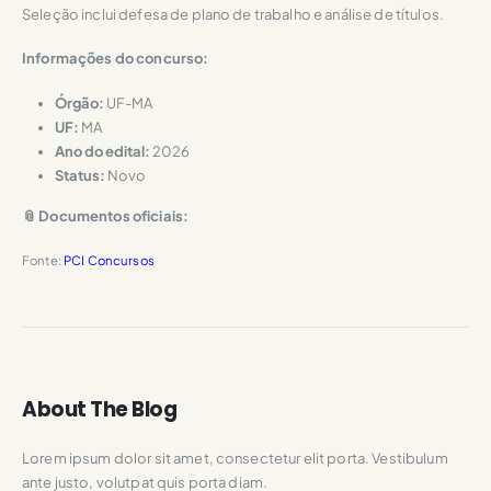
Seleção inclui defesa de plano de trabalho e análise de títulos.
Informações do concurso:
Órgão:
UF-MA
UF:
MA
Ano do edital:
2026
Status:
Novo
📎 Documentos oficiais:
Fonte:
PCI Concursos
About The Blog
Lorem ipsum dolor sit amet, consectetur elit porta. Vestibulum
ante justo, volutpat quis porta diam.