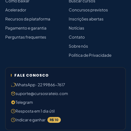
Como baixar
Buscar cursos
Acelerador
Concursos previstos
Recursos da plataforma
Inscrições abertas
Pagamento e garantia
Notícias
Perguntas frequentes
Contato
Sobre nós
Política de Privacidade
FALE CONOSCO
WhatsApp · 22 99866-7617
suporte@cursosrateio.com
Telegram
Resposta em 1 dia útil
Indicar e ganhar
R$ 10