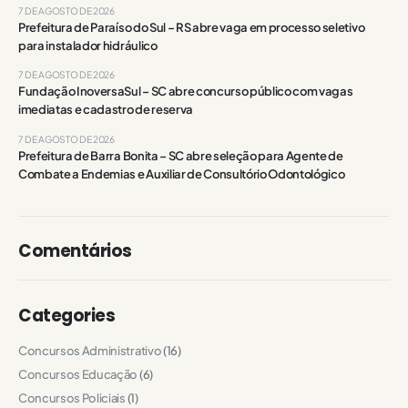
7 DE AGOSTO DE 2026
Prefeitura de Paraíso do Sul – RS abre vaga em processo seletivo
para instalador hidráulico
7 DE AGOSTO DE 2026
Fundação InoversaSul – SC abre concurso público com vagas
imediatas e cadastro de reserva
7 DE AGOSTO DE 2026
Prefeitura de Barra Bonita – SC abre seleção para Agente de
Combate a Endemias e Auxiliar de Consultório Odontológico
Comentários
Categories
Concursos Administrativo
(16)
Concursos Educação
(6)
Concursos Policiais
(1)