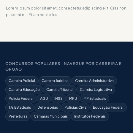
Lorem ipsum dolor sit amet, consectetur adipiscing elit. Cras non
placerat mi. Etiam non tellus
CONCURSOS POPULARES · NAVEGUE POR CARREIRA E
ÓRGÃO
Carreira Policial
Carreira Jurídica
Carreira Administrativa
Carreira Educação
Carreira Tribunal
Carreira Legislativa
Polícia Federal
AGU
INSS
MPU
MP Estaduais
TJs Estaduais
Defensorias
Polícias Civis
Educação Federal
Prefeituras
Câmaras Municipais
Institutos Federais