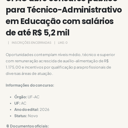
para Técnico-Administrativo
em Educação com salários
de até R$ 5,2 mil
INSCRIÇÕES ENCERRADAS
LIKE:
0
Oportunidades contemplam níveis médio, técnico e superior
com remuneração acrescida de auxílio-alimentação de R$
1.175,00 e incentivos por qualificação para profissionais de
diversas áreas de atuação.
Informações do concurso:
Órgão:
UF-AC
UF:
AC
Ano do edital:
2026
Status:
Novo
📎 Documentos oficiais: