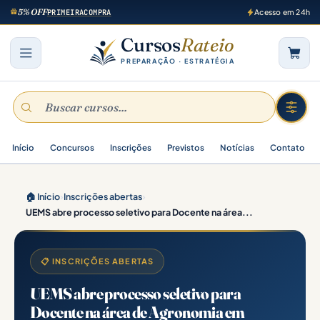
5% OFF
PRIMEIRACOMPRA
Acesso em 24h
Cursos
Rateio
PREPARAÇÃO · ESTRATÉGIA
Início
Concursos
Inscrições
Previstos
Notícias
Contato
🏠 Início
›
Inscrições abertas
›
UEMS abre processo seletivo para Docente na área...
📋 INSCRIÇÕES ABERTAS
UEMS abre processo seletivo para
Docente na área de Agronomia em