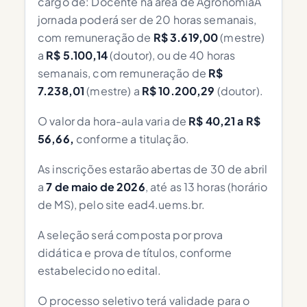
cargo de: Docente na área de AgronomiaA
jornada poderá ser de 20 horas semanais,
com remuneração de
R$ 3.619,00
(mestre)
a
R$ 5.100,14
(doutor), ou de 40 horas
semanais, com remuneração de
R$
7.238,01
(mestre) a
R$ 10.200,29
(doutor).
O valor da hora-aula varia de
R$ 40,21 a R$
56,66,
conforme a titulação.
As inscrições estarão abertas de 30 de abril
a
7 de maio de 2026
, até as 13 horas (horário
de MS), pelo site ead4.uems.br.
A seleção será composta por prova
didática e prova de títulos, conforme
estabelecido no edital.
O processo seletivo terá validade para o