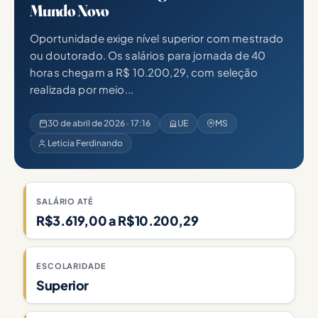
Mundo Novo
Oportunidade exige nível superior com mestrado
ou doutorado. Os salários para jornada de 40
horas chegam a R$ 10.200,29, com seleção
realizada por meio...
30 de abril de 2026 · 17:16
UE
MS
Leticia Ferdinando
SALÁRIO ATÉ
R$3.619,00 a R$10.200,29
ESCOLARIDADE
Superior