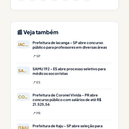
📰 Veja também
Prefeitura de Iacanga – SP abre concurso
IACANGA
público para professores em diversas áreas
📍 SP
SAMU 192 – ES abre processo seletivo para
SAMU
médicos socorristas
📍 ES
Prefeitura de Coronel Vivida – PR abre
CORONEL
concurso público com salários de até R$
21.525,56
📍 PR
Prefeitura de Itaju – SP abre seleção para
ITAJU