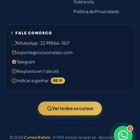
Sobre nós
Política de Privacidade
FALE CONOSCO
WhatsApp · 22 99866-7617
suporte@cursosrateio.com
Telegram
Resposta em 1 dia útil
Indicar e ganhar
R$ 10
Ver todos os cursos
1
×
Boa tarde! Sou o Júlia 🤝
© 2026
Cursos Rateio
· 9.940 cursos no acervo · Aprovação certa.