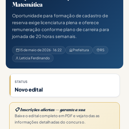
Matemática
Oportunidade para formação de cadastro de
reserva exige licenciatura plena e oferece
remuneração conforme plano de carreira para
jornada de 20 horas semanais.
15 de maio de 2026 · 16:22
Prefeitura
RS
Leticia Ferdinando
STATUS
Novo edital
📋 Inscrições abertas — garante a sua
Baixe o edital completo em PDF e veja todas as
informações detalhadas do concurso.