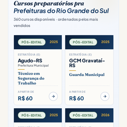
Cursos preparatórios pra
Prefeituras do Rio Grande do Sul
360 cursos disponíveis · ordenados pelos mais
vendidos
2025
2025
PÓS-EDITAL
PÓS-EDITAL
ESTRATÉGIA (E)
ESTRATÉGIA (E)
Agudo-RS
GCM Gravataí-
RS
Prefeitura Municipal
Técnico em
Guarda Municipal
Segurança do
Trabalho
A PARTIR DE
A PARTIR DE
R$ 60
R$ 60
2025
2026
PÓS-EDITAL
PÓS-EDITAL