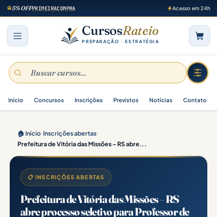
5% OFF
PRIMEIRACOMPRA
Acesso em 24h
Cursos
Rateio
PREPARAÇÃO · ESTRATÉGIA
Início
Concursos
Inscrições
Previstos
Notícias
Contato
🏠 Início
›
Inscrições abertas
›
Prefeitura de Vitória das Missões – RS abre...
📋 INSCRIÇÕES ABERTAS
Prefeitura de Vitória das Missões – RS
abre processo seletivo para Professor de