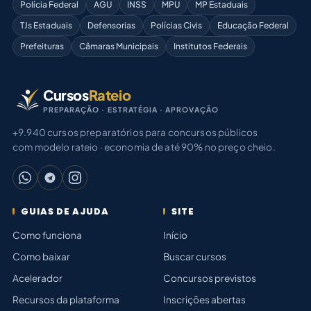
Polícia Federal
AGU
INSS
MPU
MP Estaduais
TJs Estaduais
Defensorias
Polícias Civis
Educação Federal
Prefeituras
Câmaras Municipais
Institutos Federais
Cursos
Rateio
PREPARAÇÃO · ESTRATÉGIA · APROVAÇÃO
+9.940 cursos preparatórios para concursos públicos
com modelo rateio · economia de até 90% no preço cheio.
GUIAS DE AJUDA
SITE
Como funciona
Início
Como baixar
Buscar cursos
Acelerador
Concursos previstos
Recursos da plataforma
Inscrições abertas