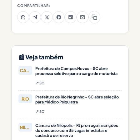
COMPARTILHAR:
📰 Veja também
Prefeitura de Campos Novos – SC abre
CAMPOS
processo seletivo para o cargo de motorista
📍 SC
Prefeitura de Rio Negrinho – SC abre seleção
RIO
para Médico Psiquiatra
📍 SC
Câmara de Nilópolis – RJ prorroga inscrições
NILÓPOLIS
do concurso com 35 vagas imediatas e
cadastro de reserva