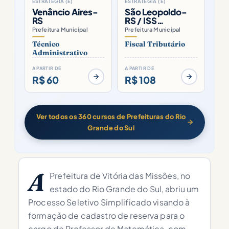
ESTRATÉGIA (E)
ESTRATÉGIA (E)
Venâncio Aires-
São Leopoldo-
RS
RS / ISS…
Prefeitura Municipal
Prefeitura Municipal
Técnico
Fiscal Tributário
Administrativo
A PARTIR DE
A PARTIR DE
R$ 60
R$ 108
Ver todos os 360 cursos de Prefeituras do Rio
Grande do Sul
A
Prefeitura de Vitória das Missões, no
estado do Rio Grande do Sul, abriu um
Processo Seletivo Simplificado visando à
formação de cadastro de reserva para o
cargo de Professor de Matemática, com