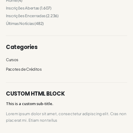
Home
(4)
Inscrições Abertas
(1.607)
Inscrições Encerradas
(2.236)
Últimas Notícias
(482)
Categories
Cursos
Pacotes de Créditos
CUSTOM HTML BLOCK
This is a custom sub-title.
Lorem ipsum dolor sit amet, consectetur adipiscing elit. Cras non
placerat mi. Etiam non tellus