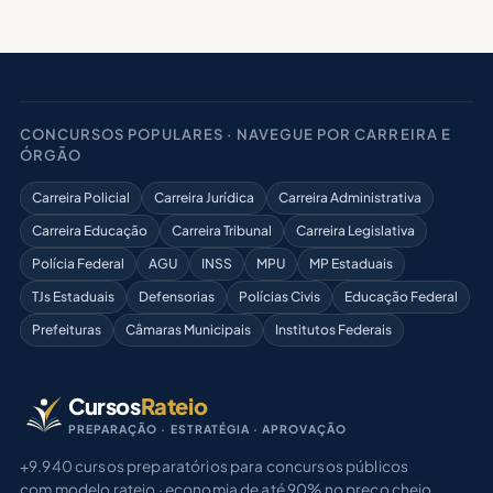
CONCURSOS POPULARES · NAVEGUE POR CARREIRA E
ÓRGÃO
Carreira Policial
Carreira Jurídica
Carreira Administrativa
Carreira Educação
Carreira Tribunal
Carreira Legislativa
Polícia Federal
AGU
INSS
MPU
MP Estaduais
TJs Estaduais
Defensorias
Polícias Civis
Educação Federal
Prefeituras
Câmaras Municipais
Institutos Federais
Cursos
Rateio
PREPARAÇÃO · ESTRATÉGIA · APROVAÇÃO
+9.940 cursos preparatórios para concursos públicos
com modelo rateio · economia de até 90% no preço cheio.