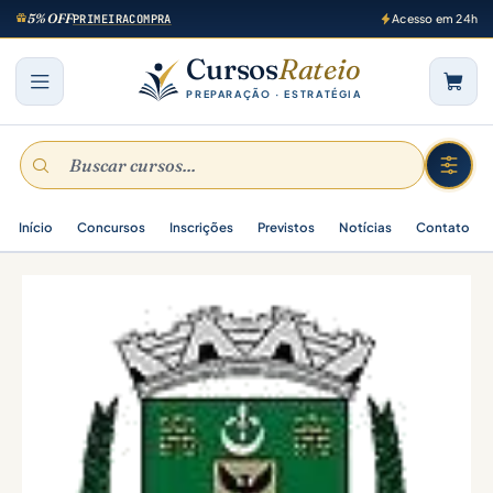
5% OFF
PRIMEIRACOMPRA
Acesso em 24h
Cursos
Rateio
PREPARAÇÃO · ESTRATÉGIA
Início
Concursos
Inscrições
Previstos
Notícias
Contato