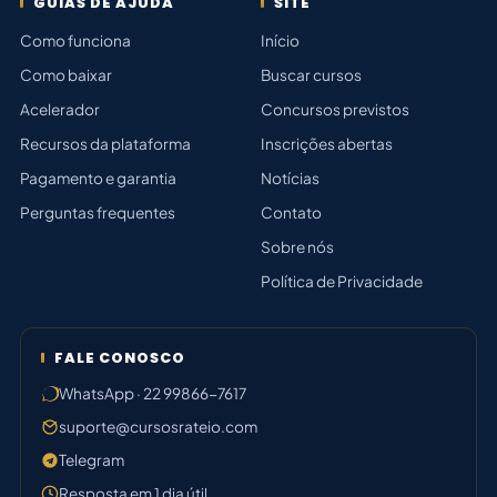
GUIAS DE AJUDA
SITE
Como funciona
Início
Como baixar
Buscar cursos
Acelerador
Concursos previstos
Recursos da plataforma
Inscrições abertas
Pagamento e garantia
Notícias
Perguntas frequentes
Contato
Sobre nós
Política de Privacidade
FALE CONOSCO
WhatsApp · 22 99866-7617
suporte@cursosrateio.com
Telegram
Resposta em 1 dia útil