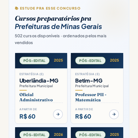
📚 ESTUDE PRA ESSE CONCURSO
Cursos preparatórios pra
Prefeituras de Minas Gerais
502 cursos disponíveis · ordenados pelos mais
vendidos
2025
2025
PÓS-EDITAL
PÓS-EDITAL
ESTRATÉGIA (E)
ESTRATÉGIA (E)
Uberlândia-MG
Betim-MG
Prefeitura Municipal
Prefeitura Municipal
Oficial
Professor PII -
Administrativo
Matemática
A PARTIR DE
A PARTIR DE
R$ 60
R$ 60
2026
2025
PÓS-EDITAL
PÓS-EDITAL