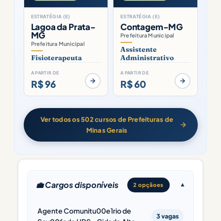
ESTRATÉGIA (E)
ESTRATÉGIA (E)
Lagoa da Prata-
Contagem-MG
MG
Prefeitura Municipal
Prefeitura Municipal
Assistente
Fisioterapeuta
Administrativo
A PARTIR DE
A PARTIR DE
R$ 96
R$ 60
Ver todos os 502 cursos de Prefeituras de
Minas Gerais
💼 Cargos disponíveis
2 opçãoes
Agente Comunitu00e1rio de
3 vagas