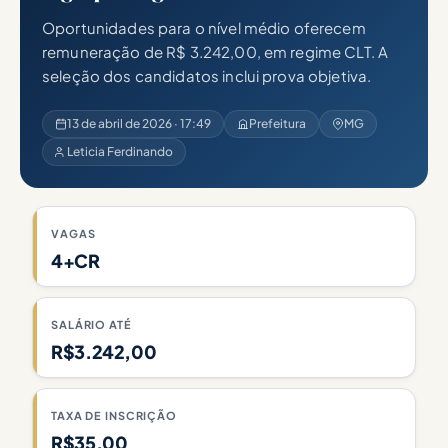
Oportunidades para o nível médio oferecem
remuneração de R$ 3.242,00, em regime CLT. A
seleção dos candidatos inclui prova objetiva.
13 de abril de 2026 · 17:49
Prefeitura
MG
Leticia Ferdinando
VAGAS
4+CR
SALÁRIO ATÉ
R$3.242,00
TAXA DE INSCRIÇÃO
R$35,00