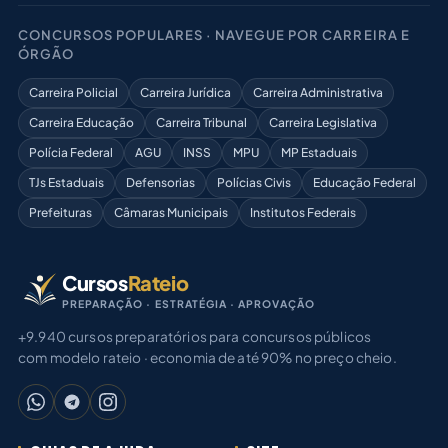
CONCURSOS POPULARES · NAVEGUE POR CARREIRA E
ÓRGÃO
Carreira Policial
Carreira Jurídica
Carreira Administrativa
Carreira Educação
Carreira Tribunal
Carreira Legislativa
Polícia Federal
AGU
INSS
MPU
MP Estaduais
TJs Estaduais
Defensorias
Polícias Civis
Educação Federal
Prefeituras
Câmaras Municipais
Institutos Federais
Cursos
Rateio
PREPARAÇÃO · ESTRATÉGIA · APROVAÇÃO
+9.940 cursos preparatórios para concursos públicos
com modelo rateio · economia de até 90% no preço cheio.