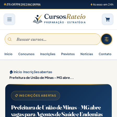
5% OFF
PRIMEIRACOMPRA
Acesso em 24h
Cursos
Rateio
PREPARAÇÃO · ESTRATÉGIA
Início
Concursos
Inscrições
Previstos
Notícias
Contato
🏠 Início
›
Inscrições abertas
›
Prefeitura de União de Minas – MG abre...
📋 INSCRIÇÕES ABERTAS
Prefeitura de União de Minas – MG abre
vagas para Agentes de Saúde e Endemias