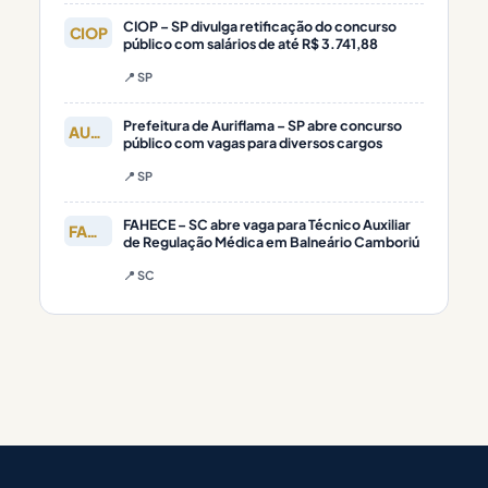
CIOP – SP divulga retificação do concurso
CIOP
público com salários de até R$ 3.741,88
📍 SP
Prefeitura de Auriflama – SP abre concurso
AURIFLAMA
público com vagas para diversos cargos
📍 SP
FAHECE – SC abre vaga para Técnico Auxiliar
FAHECE
de Regulação Médica em Balneário Camboriú
📍 SC