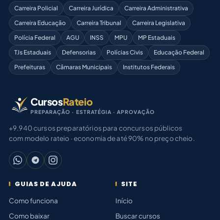
Carreira Policial
Carreira Jurídica
Carreira Administrativa
Carreira Educação
Carreira Tribunal
Carreira Legislativa
Polícia Federal
AGU
INSS
MPU
MP Estaduais
TJs Estaduais
Defensorias
Polícias Civis
Educação Federal
Prefeituras
Câmaras Municipais
Institutos Federais
Cursos
Rateio
PREPARAÇÃO · ESTRATÉGIA · APROVAÇÃO
+9.940 cursos preparatórios para concursos públicos
com modelo rateio · economia de até 90% no preço cheio.
GUIAS DE AJUDA
SITE
Como funciona
Início
Como baixar
Buscar cursos