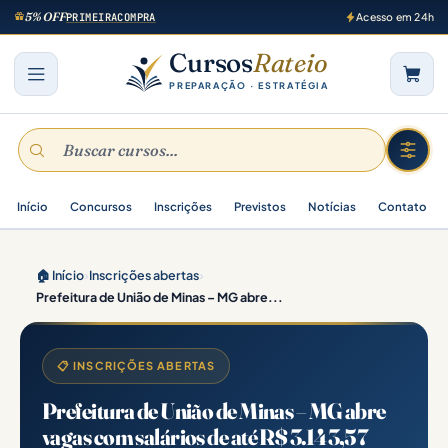
5% OFF
PRIMEIRACOMPRA
Acesso em 24h
Cursos
Rateio
PREPARAÇÃO · ESTRATÉGIA
Início
Concursos
Inscrições
Previstos
Notícias
Contato
🏠 Início
›
Inscrições abertas
›
Prefeitura de União de Minas – MG abre...
📋 INSCRIÇÕES ABERTAS
Prefeitura de União de Minas – MG abre
vagas com salários de até R$ 3.143,57