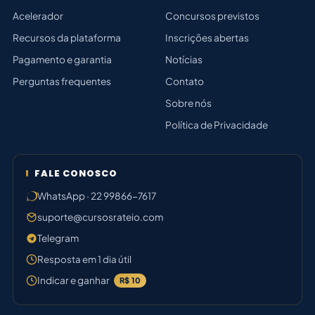
Acelerador
Concursos previstos
Recursos da plataforma
Inscrições abertas
Pagamento e garantia
Notícias
Perguntas frequentes
Contato
Sobre nós
Política de Privacidade
FALE CONOSCO
WhatsApp · 22 99866-7617
suporte@cursosrateio.com
Telegram
Resposta em 1 dia útil
Indicar e ganhar
R$ 10