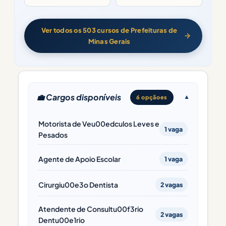
Ver todos os 503 cursos de Prefeituras de
Minas Gerais
💼 Cargos disponíveis
6 opçãoes
Motorista de Veu00edculos Leves e
1 vaga
Pesados
Agente de Apoio Escolar
1 vaga
Cirurgiu00e3o Dentista
2 vagas
Atendente de Consultu00f3rio
2 vagas
Dentu00e1rio