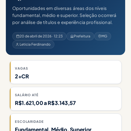
Oportunidades em diversas áreas dos níveis
fundamental, médio e superior. Seleção ocorrerá
por análise de títulos e experiência profissional.
20 de abril de 2026 · 12:23
Prefeitura
MG
Leticia Ferdinando
VAGAS
2+CR
SALÁRIO ATÉ
R$1.621,00 a R$3.143,57
ESCOLARIDADE
Fundamental, Médio, Superior