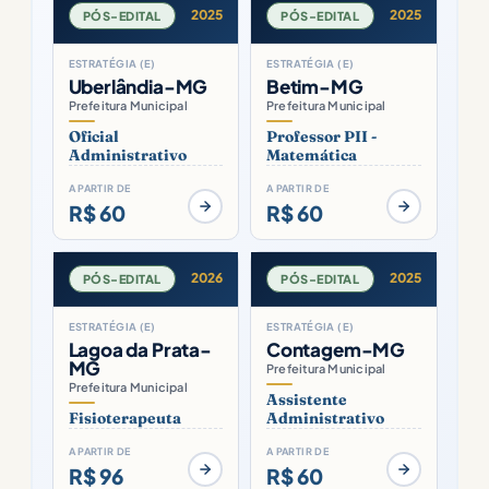
2025
2025
PÓS-EDITAL
PÓS-EDITAL
ESTRATÉGIA (E)
ESTRATÉGIA (E)
Uberlândia-MG
Betim-MG
Prefeitura Municipal
Prefeitura Municipal
Oficial
Professor PII -
Administrativo
Matemática
A PARTIR DE
A PARTIR DE
R$ 60
R$ 60
2026
2025
PÓS-EDITAL
PÓS-EDITAL
ESTRATÉGIA (E)
ESTRATÉGIA (E)
Lagoa da Prata-
Contagem-MG
MG
Prefeitura Municipal
Prefeitura Municipal
Assistente
Fisioterapeuta
Administrativo
A PARTIR DE
A PARTIR DE
R$ 96
R$ 60