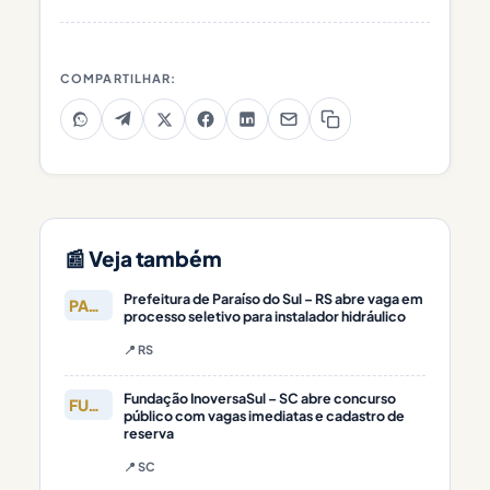
COMPARTILHAR:
📰 Veja também
Prefeitura de Paraíso do Sul – RS abre vaga em
PARAÍSO DO
processo seletivo para instalador hidráulico
📍 RS
Fundação InoversaSul – SC abre concurso
FUNDAÇÃO
público com vagas imediatas e cadastro de
reserva
📍 SC