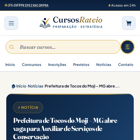
5% OFF
PRIMEIRACOMPRA
Acesso em 24h
Cursos
Rateio
PREPARAÇÃO · ESTRATÉGIA
Início
Concursos
Inscrições
Previstos
Notícias
Contato
🏠 Início
›
Notícias
›
Prefeitura de Tocos do Moji – MG abre...
⚡ NOTÍCIA
Prefeitura de Tocos do Moji – MG abre
vaga para Auxiliar de Serviços de
Conservação