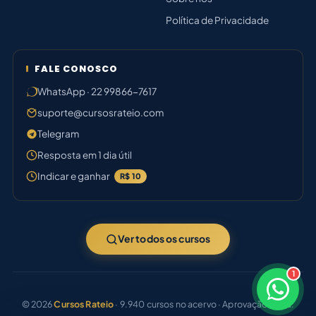
Política de Privacidade
FALE CONOSCO
WhatsApp · 22 99866-7617
suporte@cursosrateio.com
Telegram
Resposta em 1 dia útil
Indicar e ganhar
R$ 10
Ver todos os cursos
1
×
Bom dia! Sou o Bruno ⚡
© 2026
Cursos Rateio
· 9.940 cursos no acervo · Aprovação certa.
Responde em breve