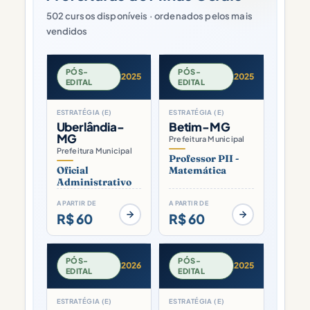
502 cursos disponíveis · ordenados pelos mais
vendidos
PÓS-
PÓS-
2025
2025
EDITAL
EDITAL
ESTRATÉGIA (E)
ESTRATÉGIA (E)
Uberlândia-
Betim-MG
MG
Prefeitura Municipal
Prefeitura Municipal
Professor PII -
Oficial
Matemática
Administrativo
A PARTIR DE
A PARTIR DE
R$ 60
R$ 60
PÓS-
PÓS-
2026
2025
EDITAL
EDITAL
ESTRATÉGIA (E)
ESTRATÉGIA (E)