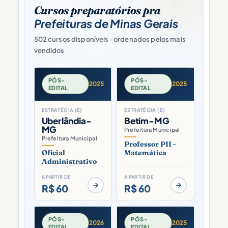
Cursos preparatórios pra
Prefeituras de Minas Gerais
502 cursos disponíveis · ordenados pelos mais
vendidos
PÓS-
PÓS-
2025
2025
EDITAL
EDITAL
ESTRATÉGIA (E)
ESTRATÉGIA (E)
Uberlândia-
Betim-MG
MG
Prefeitura Municipal
Prefeitura Municipal
Professor PII -
Oficial
Matemática
Administrativo
A PARTIR DE
A PARTIR DE
R$ 60
R$ 60
PÓS-
PÓS-
2026
2025
EDITAL
EDITAL