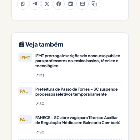
📰 Veja também
IFMT prorroga inscrições do concurso público
IFMT
para professores do ensino básico, técnico e
tecnológico
📍 MT
Prefeitura de Passo de Torres – SC suspende
PASSO DE
processos seletivos temporariamente
📍 SC
FAHECE – SC abre vaga para Técnico Auxiliar
FAHECE
de Regulação Médica em Balneário Camboriú
📍 SC