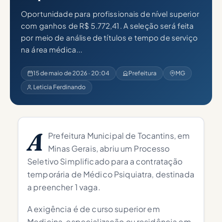
Oportunidade para profissionais de nível superior
com ganhos de R$ 5.772,41. A seleção será feita
por meio de análise de títulos e tempo de serviço
na área médica...
15 de maio de 2026 · 20:04
Prefeitura
MG
Leticia Ferdinando
A
Prefeitura Municipal de Tocantins, em
Minas Gerais, abriu um Processo
Seletivo Simplificado para a contratação
temporária de Médico Psiquiatra, destinada
a preencher 1 vaga.
A exigência é de curso superior em
Medicina, especialização ou residência em