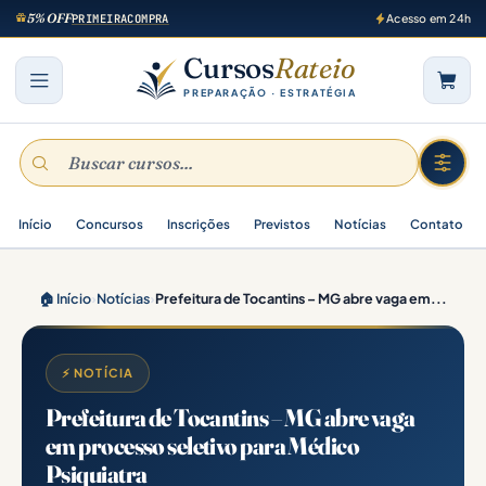
5% OFF
PRIMEIRACOMPRA
Acesso em 24h
Cursos
Rateio
PREPARAÇÃO · ESTRATÉGIA
Início
Concursos
Inscrições
Previstos
Notícias
Contato
🏠 Início
›
Notícias
›
Prefeitura de Tocantins – MG abre vaga em...
⚡ NOTÍCIA
Prefeitura de Tocantins – MG abre vaga
em processo seletivo para Médico
Psiquiatra