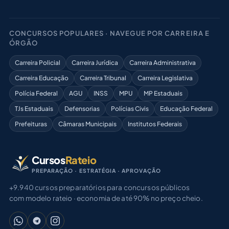
CONCURSOS POPULARES · NAVEGUE POR CARREIRA E
ÓRGÃO
Carreira Policial
Carreira Jurídica
Carreira Administrativa
Carreira Educação
Carreira Tribunal
Carreira Legislativa
Polícia Federal
AGU
INSS
MPU
MP Estaduais
TJs Estaduais
Defensorias
Polícias Civis
Educação Federal
Prefeituras
Câmaras Municipais
Institutos Federais
Cursos
Rateio
PREPARAÇÃO · ESTRATÉGIA · APROVAÇÃO
+9.940 cursos preparatórios para concursos públicos
com modelo rateio · economia de até 90% no preço cheio.