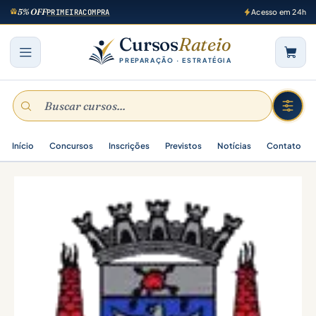
5% OFF
PRIMEIRACOMPRA
Acesso em 24h
Cursos
Rateio
PREPARAÇÃO · ESTRATÉGIA
Início
Concursos
Inscrições
Previstos
Notícias
Contato