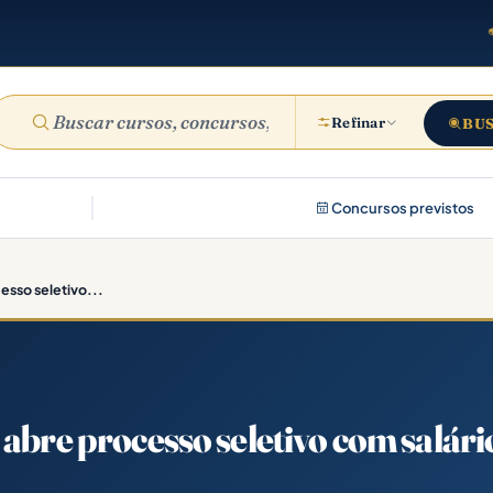
Refinar
BU
Concursos previstos
esso seletivo...
abre processo seletivo com salári