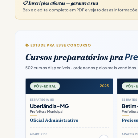
📋 Inscrições abertas — garante a sua
Baixe o edital completo em PDF e veja todas as informaçõ
📚 ESTUDE PRA ESSE CONCURSO
Pre
Cursos preparatórios pra
502 cursos disponíveis · ordenados pelos mais vendidos
2025
PÓS-EDITAL
PÓS-E
ESTRATÉGIA (E)
ESTRATÉGI
Uberlândia-MG
Beti
Prefeitura Municipal
Prefeitur
Oficial Administrativo
Profess
A PARTIR DE
A PARTIR D