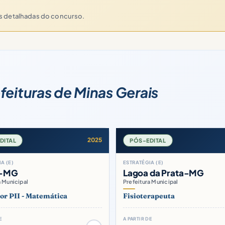
es detalhadas do concurso.
feituras de Minas Gerais
2025
DITAL
PÓS-EDITAL
A (E)
ESTRATÉGIA (E)
m-MG
Lagoa da Prata-MG
a Municipal
Prefeitura Municipal
or PII - Matemática
Fisioterapeuta
E
A PARTIR DE