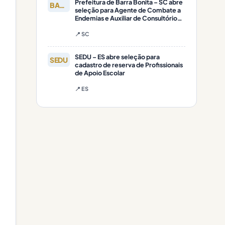
Prefeitura de Barra Bonita – SC abre
BARRA
seleção para Agente de Combate a
Endemias e Auxiliar de Consultório
Odontológico
📍 SC
SEDU – ES abre seleção para
SEDU
cadastro de reserva de Profissionais
de Apoio Escolar
📍 ES