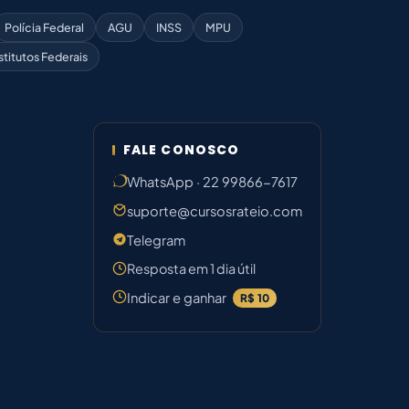
Polícia Federal
AGU
INSS
MPU
stitutos Federais
FALE CONOSCO
WhatsApp · 22 99866-7617
suporte@cursosrateio.com
Telegram
Resposta em 1 dia útil
Indicar e ganhar
R$ 10