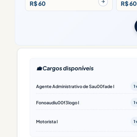
R$ 60
R$ 60
💼 Cargos disponíveis
Agente Administrativo de Sau00fade I
1
Fonoaudiu00f3logo I
1
Motorista I
1