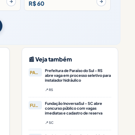
R$ 60
📰 Veja também
Prefeitura de Paraíso do Sul – RS
PARAÍSO DO
abre vaga em processo seletivo para
instalador hidráulico
📍 RS
Fundação InoversaSul – SC abre
FUNDAÇÃO
concurso público com vagas
imediatas e cadastro de reserva
📍 SC