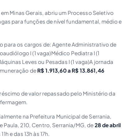
, em Minas Gerais, abriu um Processo Seletivo
agas para funções de nível fundamental, médio e
o para os cargos de: Agente Administrativo de
oaudiólogo I (1 vaga)Médico Pediatra I (1
áquinas Leves ou Pesadas I (1 vaga)A jornada
remuneração de
R$ 1.913,60 a R$ 13.861,46
créscimo de valor repassado pelo Ministério da
enfermagem.
ialmente na Prefeitura Municipal de Serrania,
e Paula, 210, Centro, Serrania/MG, de
28 de abril
 11h e das 13h às 17h.