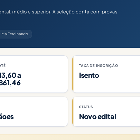
tal, médio e superior. A seleção conta com provas
ticia Ferdinando
ATÉ
TAXA DE INSCRIÇÃO
13,60 a
Isento
861,46
STATUS
ãoes
Novo edital