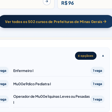
R$ 96
Ver todos os 502 cursos de Prefeituras de Minas Gerais
6 opçãoes
Enfermeiro I
 vaga
1 vaga
Mu00e9dico Pediatra I
 vaga
1 vaga
Operador de Mu00e1quinas Leves ou Pesadas
 vaga
1 vaga
I