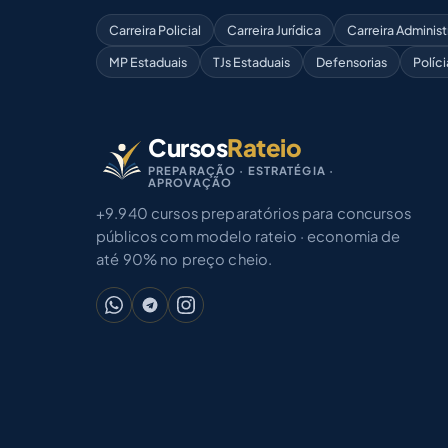
Carreira Policial
Carreira Jurídica
Carreira Administ
MP Estaduais
TJs Estaduais
Defensorias
Políci
Cursos
Rateio
PREPARAÇÃO · ESTRATÉGIA ·
APROVAÇÃO
+9.940 cursos preparatórios para concursos
públicos com modelo rateio · economia de
até 90% no preço cheio.