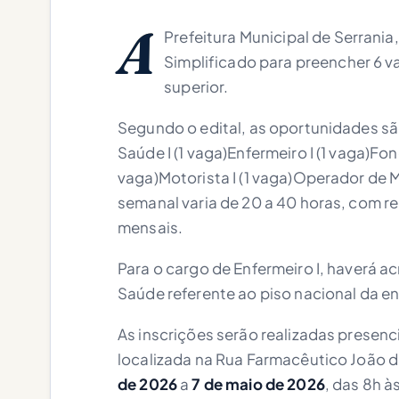
A
Prefeitura Municipal de Serrania
Simplificado para preencher 6 v
superior.
Segundo o edital, as oportunidades sã
Saúde I (1 vaga)Enfermeiro I (1 vaga)Fon
vaga)Motorista I (1 vaga)Operador de M
semanal varia de 20 a 40 horas, com 
mensais.
Para o cargo de Enfermeiro I, haverá a
Saúde referente ao piso nacional da 
As inscrições serão realizadas presenc
localizada na Rua Farmacêutico João d
de 2026
a
7 de maio de 2026
, das 8h às