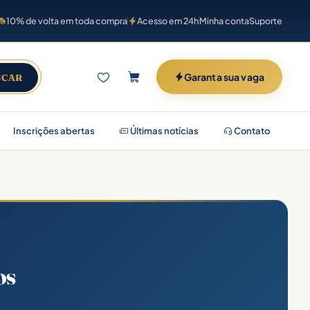
10% de volta em toda compra
Acesso em 24h
Minha conta
Suporte
Garanta sua vaga
SCAR
Inscrições abertas
Últimas notícias
Contato
os