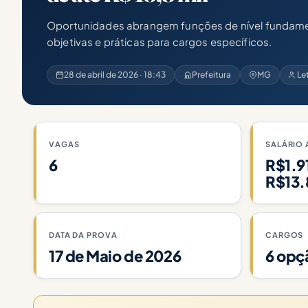
Oportunidades abrangem funções de nível fundamen
objetivas e práticas para cargos específicos.
28 de abril de 2026 · 18:43
Prefeitura
MG
Le
VAGAS
SALÁRIO 
6
R$1.9
R$13.
DATA DA PROVA
CARGOS
17 de Maio de 2026
6 opç