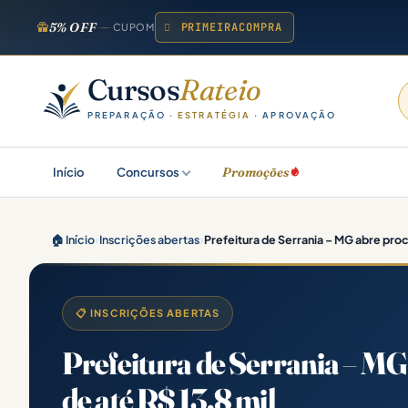
5% OFF
PRIMEIRACOMPRA
CUPOM
Cursos
Rateio
PREPARAÇÃO ·
ESTRATÉGIA
· APROVAÇÃO
Promoções
Início
Concursos
🏠 Início
›
Inscrições abertas
›
Prefeitura de Serrania – MG abre proc
📋 INSCRIÇÕES ABERTAS
Prefeitura de Serrania – MG 
de até R$ 13,8 mil