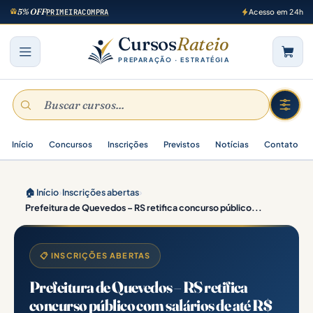
5% OFF
PRIMEIRACOMPRA
Acesso em 24h
Cursos
Rateio
PREPARAÇÃO · ESTRATÉGIA
Início
Concursos
Inscrições
Previstos
Notícias
Contato
🏠 Início
›
Inscrições abertas
›
Prefeitura de Quevedos – RS retifica concurso público...
📋 INSCRIÇÕES ABERTAS
Prefeitura de Quevedos – RS retifica
concurso público com salários de até R$