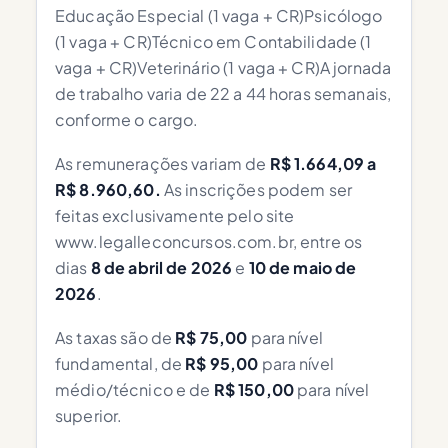
Educação Especial (1 vaga + CR)Psicólogo
(1 vaga + CR)Técnico em Contabilidade (1
vaga + CR)Veterinário (1 vaga + CR)A jornada
de trabalho varia de 22 a 44 horas semanais,
conforme o cargo.
As remunerações variam de
R$ 1.664,09 a
R$ 8.960,60.
As inscrições podem ser
feitas exclusivamente pelo site
www.legalleconcursos.com.br, entre os
dias
8 de abril de 2026
e
10 de maio de
2026
.
As taxas são de
R$ 75,00
para nível
fundamental, de
R$ 95,00
para nível
médio/técnico e de
R$ 150,00
para nível
superior.