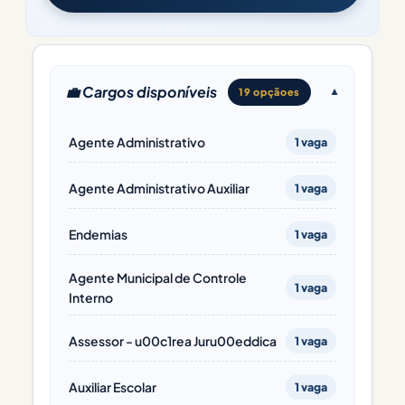
💼 Cargos disponíveis
19 opçãoes
Agente Administrativo
1 vaga
Agente Administrativo Auxiliar
1 vaga
Endemias
1 vaga
Agente Municipal de Controle
1 vaga
Interno
Assessor - u00c1rea Juru00eddica
1 vaga
Auxiliar Escolar
1 vaga