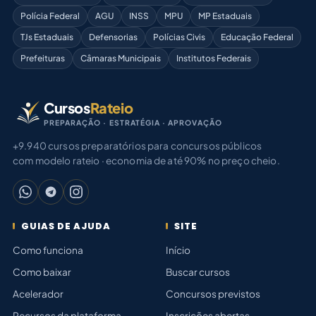
Polícia Federal
AGU
INSS
MPU
MP Estaduais
TJs Estaduais
Defensorias
Polícias Civis
Educação Federal
Prefeituras
Câmaras Municipais
Institutos Federais
Cursos
Rateio
PREPARAÇÃO · ESTRATÉGIA · APROVAÇÃO
+9.940 cursos preparatórios para concursos públicos
com modelo rateio · economia de até 90% no preço cheio.
GUIAS DE AJUDA
SITE
Como funciona
Início
Como baixar
Buscar cursos
Acelerador
Concursos previstos
Recursos da plataforma
Inscrições abertas