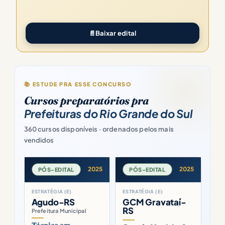
📄
Baixar edital
📚 ESTUDE PRA ESSE CONCURSO
Cursos preparatórios pra
Prefeituras do Rio Grande do Sul
360 cursos disponíveis · ordenados pelos mais
vendidos
2025
2025
PÓS-EDITAL
PÓS-EDITAL
ESTRATÉGIA (E)
ESTRATÉGIA (E)
Agudo-RS
GCM Gravataí-
RS
Prefeitura Municipal
Técnico em