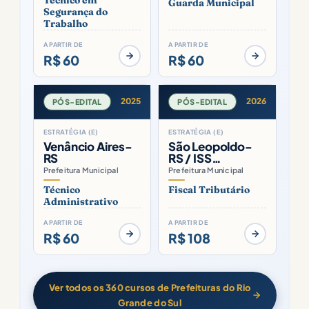
Guarda Municipal
Segurança do
Trabalho
A PARTIR DE
A PARTIR DE
R$ 60
R$ 60
2025
2026
PÓS-EDITAL
PÓS-EDITAL
ESTRATÉGIA (E)
ESTRATÉGIA (E)
Venâncio Aires-
São Leopoldo-
RS
RS / ISS…
Prefeitura Municipal
Prefeitura Municipal
Técnico
Fiscal Tributário
Administrativo
A PARTIR DE
A PARTIR DE
R$ 60
R$ 108
Ver todos os 360 cursos de Prefeituras do Rio
Grande do Sul