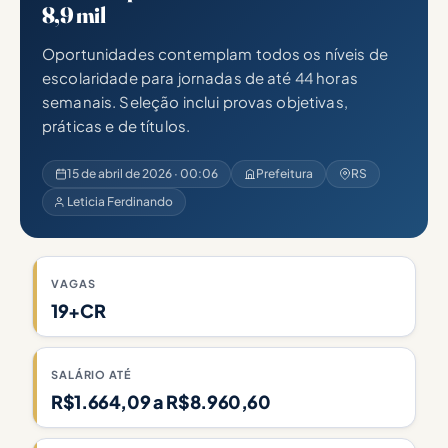
8,9 mil
Oportunidades contemplam todos os níveis de
escolaridade para jornadas de até 44 horas
semanais. Seleção inclui provas objetivas,
práticas e de títulos.
15 de abril de 2026 · 00:06
Prefeitura
RS
Leticia Ferdinando
VAGAS
19+CR
SALÁRIO ATÉ
R$1.664,09 a R$8.960,60