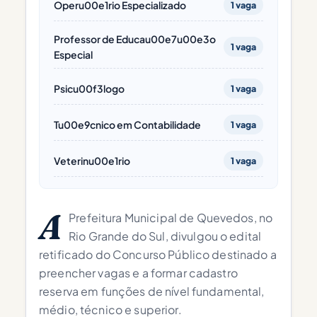
Operu00e1rio Especializado
1 vaga
Professor de Educau00e7u00e3o
1 vaga
Especial
Psicu00f3logo
1 vaga
Tu00e9cnico em Contabilidade
1 vaga
Veterinu00e1rio
1 vaga
A
Prefeitura Municipal de Quevedos, no
Rio Grande do Sul, divulgou o edital
retificado do Concurso Público destinado a
preencher vagas e a formar cadastro
reserva em funções de nível fundamental,
médio, técnico e superior.