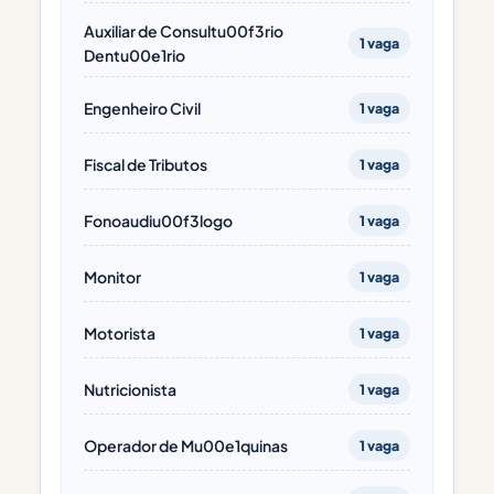
Auxiliar de Consultu00f3rio
1 vaga
Dentu00e1rio
Engenheiro Civil
1 vaga
Fiscal de Tributos
1 vaga
Fonoaudiu00f3logo
1 vaga
Monitor
1 vaga
Motorista
1 vaga
Nutricionista
1 vaga
Operador de Mu00e1quinas
1 vaga