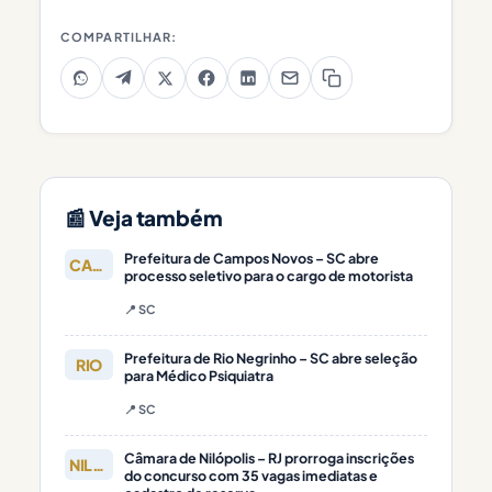
COMPARTILHAR:
📰 Veja também
Prefeitura de Campos Novos – SC abre
CAMPOS
processo seletivo para o cargo de motorista
📍 SC
Prefeitura de Rio Negrinho – SC abre seleção
RIO
para Médico Psiquiatra
📍 SC
Câmara de Nilópolis – RJ prorroga inscrições
NILÓPOLIS
do concurso com 35 vagas imediatas e