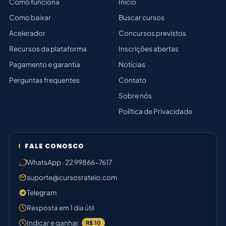
Como funciona
Início
Como baixar
Buscar cursos
Acelerador
Concursos previstos
Recursos da plataforma
Inscrições abertas
Pagamento e garantia
Notícias
Perguntas frequentes
Contato
Sobre nós
Política de Privacidade
FALE CONOSCO
WhatsApp · 22 99866-7617
suporte@cursosrateio.com
Telegram
Resposta em 1 dia útil
Indicar e ganhar
R$ 10