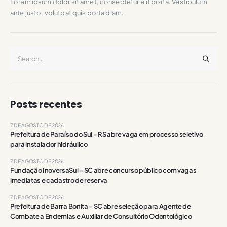
Lorem ipsum dolor sit amet, consectetur elit porta. Vestibulum
ante justo, volutpat quis porta diam.
Posts recentes
7 DE AGOSTO DE 2026
Prefeitura de Paraíso do Sul – RS abre vaga em processo seletivo
para instalador hidráulico
7 DE AGOSTO DE 2026
Fundação InoversaSul – SC abre concurso público com vagas
imediatas e cadastro de reserva
7 DE AGOSTO DE 2026
Prefeitura de Barra Bonita – SC abre seleção para Agente de
Combate a Endemias e Auxiliar de Consultório Odontológico