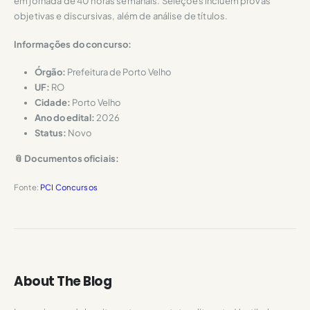
em jornada de 40 horas semanais. Seleções incluem provas
objetivas e discursivas, além de análise de títulos.
Informações do concurso:
Órgão:
Prefeitura de Porto Velho
UF:
RO
Cidade:
Porto Velho
Ano do edital:
2026
Status:
Novo
📎 Documentos oficiais:
Fonte:
PCI Concursos
About The Blog