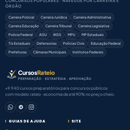
CONCURSOS POPULARES · NAVEGUE POR CARREIRA E
ÓRGÃO
Carreira Policial
Carreira Jurídica
Carreira Administrativa
Carreira Educação
Carreira Tribunal
Carreira Legislativa
Polícia Federal
AGU
INSS
MPU
MP Estaduais
TJs Estaduais
Defensorias
Polícias Civis
Educação Federal
Prefeituras
Câmaras Municipais
Institutos Federais
Cursos
Rateio
PREPARAÇÃO · ESTRATÉGIA · APROVAÇÃO
+9.940 cursos preparatórios para concursos públicos
com modelo rateio · economia de até 90% no preço cheio.
GUIAS DE AJUDA
SITE