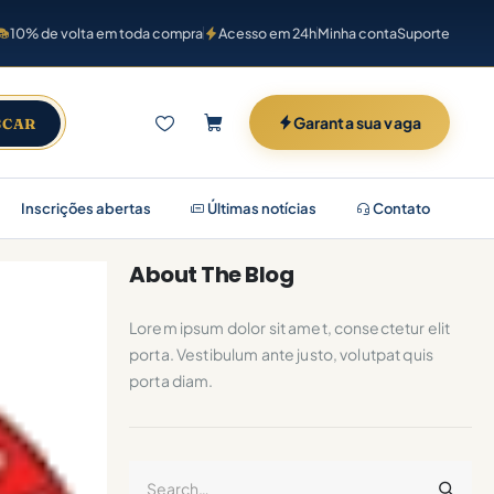
10% de volta em toda compra
Acesso em 24h
Minha conta
Suporte
Garanta sua vaga
SCAR
Inscrições abertas
Últimas notícias
Contato
About The Blog
Lorem ipsum dolor sit amet, consectetur elit
porta. Vestibulum ante justo, volutpat quis
porta diam.