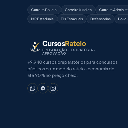
Carreira Policial
Carreira Jurídica
Carreira Administ
MP Estaduais
TJs Estaduais
Defensorias
Políci
Cursos
Rateio
PREPARAÇÃO · ESTRATÉGIA ·
APROVAÇÃO
+9.940 cursos preparatórios para concursos
públicos com modelo rateio · economia de
até 90% no preço cheio.