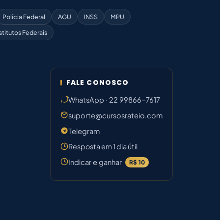
Polícia Federal
AGU
INSS
MPU
stitutos Federais
FALE CONOSCO
WhatsApp · 22 99866-7617
suporte@cursosrateio.com
Telegram
Resposta em 1 dia útil
Indicar e ganhar
R$ 10