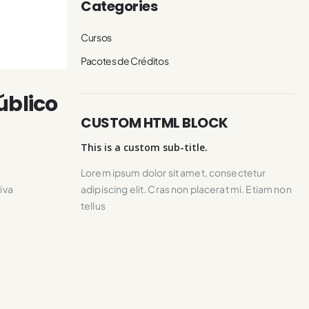
Categories
Cursos
Pacotes de Créditos
úblico
CUSTOM HTML BLOCK
This is a custom sub-title.
Lorem ipsum dolor sit amet, consectetur
iva
adipiscing elit. Cras non placerat mi. Etiam non
tellus