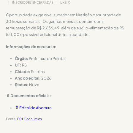
INSCRIÇÕES ENCERRADAS
LIKE:
0
Oportunidade exige nível superior em Nutrição para jornada de
30 horas semanais. Os ganhos mensais contam com
remuneração de R$ 2.636,49, além de auxílio-alimentação de R$
531,00 e possível adicional de insalubridade.
Informações do concurso:
Órgão:
Prefeitura de Pelotas
UF:
RS
Cidade:
Pelotas
Ano do edital:
2026
Status:
Novo
📎 Documentos oficiais:
📄 Edital de Abertura
Fonte:
PCI Concursos