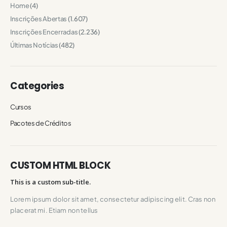
Home
(4)
Inscrições Abertas
(1.607)
Inscrições Encerradas
(2.236)
Últimas Notícias
(482)
Categories
Cursos
Pacotes de Créditos
CUSTOM HTML BLOCK
This is a custom sub-title.
Lorem ipsum dolor sit amet, consectetur adipiscing elit. Cras non
placerat mi. Etiam non tellus