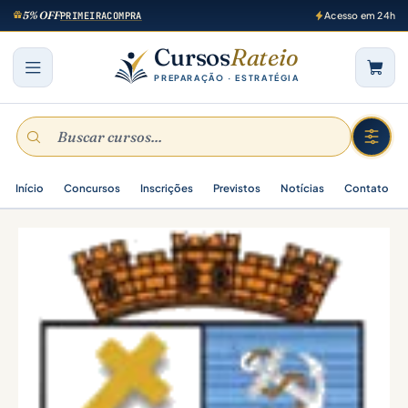
5% OFF
PRIMEIRACOMPRA
Acesso em 24h
Cursos
Rateio
PREPARAÇÃO · ESTRATÉGIA
Início
Concursos
Inscrições
Previstos
Notícias
Contato