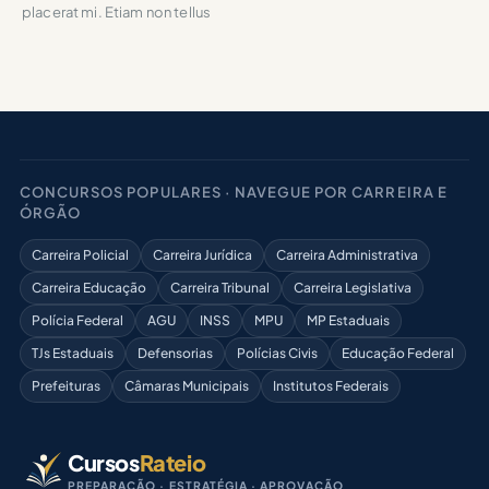
placerat mi. Etiam non tellus
CONCURSOS POPULARES · NAVEGUE POR CARREIRA E
ÓRGÃO
Carreira Policial
Carreira Jurídica
Carreira Administrativa
Carreira Educação
Carreira Tribunal
Carreira Legislativa
Polícia Federal
AGU
INSS
MPU
MP Estaduais
TJs Estaduais
Defensorias
Polícias Civis
Educação Federal
Prefeituras
Câmaras Municipais
Institutos Federais
Cursos
Rateio
PREPARAÇÃO · ESTRATÉGIA · APROVAÇÃO