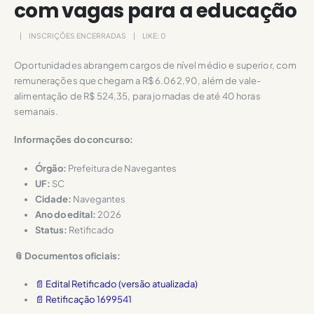
com vagas para a educação
INSCRIÇÕES ENCERRADAS
LIKE:
0
Oportunidades abrangem cargos de nível médio e superior, com
remunerações que chegam a R$ 6.062,90, além de vale-
alimentação de R$ 524,35, para jornadas de até 40 horas
semanais.
Informações do concurso:
Órgão:
Prefeitura de Navegantes
UF:
SC
Cidade:
Navegantes
Ano do edital:
2026
Status:
Retificado
📎 Documentos oficiais:
📄 Edital Retificado (versão atualizada)
📄 Retificação 1699541